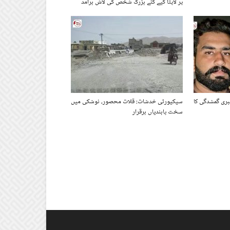
پر لاپتا کیے گئے بزرگ شخص کی لاش برآمد
ری گمشدگی کا
سیکیورٹی خدشات: قلات محصور، نوشکی میں
سخت پابندیاں برقرار