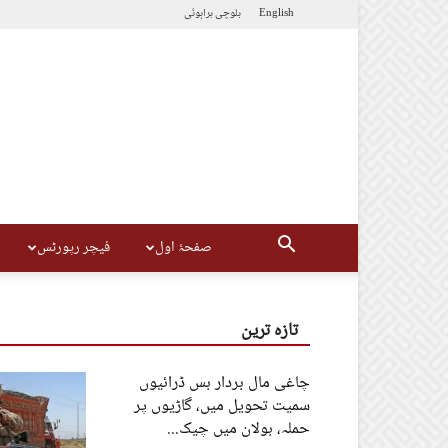
English
بلوچی
براہوئی
صفحۂ اول
فیچر رپورٹس
تازہ ترین
چاغی مال بردار بس ڈرائیوں
سمیت تحویل میں، گاڑیوں پر
حملہ، بولان میں چیک...