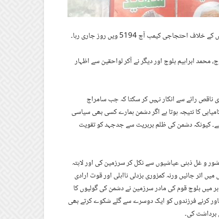
جی کیمپ آج 5194 ویں روز جاری رہا۔
 محمد ابراہیم بلوچ اور دیگر نے آکر لواحقین سے اظہار
ری ناقص رائے سے انکار نہیں کر سکتا کہ جب سامراج
میابی کا نتیجہ ہوتا ہے اگر دشمن ہمارے کسی بھی سیاسی
ن ہے۔ کیونکہ دشمن کی ظلم بربریت سے جدجہد کو تقویت
 شور و غل ذہنی عیاشیوں سے نکل کر سرزمین کی اور لاپتہ
میں اتر جائیں ورنہ کمزوری بزدلی نااہلی اور قوت ارادی
بر میں بلوچ قوم کی مادر سرزمین نے دشمن کی گولیوں کا
چھاور کرنے فرزندوں کو ایک دوسرے سے گلے شکوے کرتے بھی
 برداشت کی۔