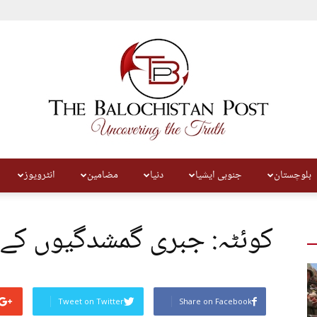
بلوچستان
جنوبی ایشیا
دنیا
مضامین
انٹرویوز
The
کوئٹہ: جبری گمشدگیوں کے
Balochistan
Tweet on Twitter
Share on Facebook