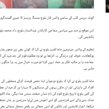
کوئٹہ پریس کلب کے سامنے وائس فار بلوچ مسنگ پرسنز کا جبری گمشدگیوں کے خلاف احتجا
اس موقع پر مند سے سیاسی سماجی کارکنان عبدالستار بلوچ، داد محمد بلوچ،
یکجہتی کی۔
تنظیم کے وائس چیئرمین ماما قدیر بلوچ نے کہا کہ کوئی بھی زی شعور ہما
بوکھلاہٹ خوف اور درندگی پہ اترتھا ہے تو وہ مظلوم قوم کی جدجہد کی کا
جماعت یا ہر مکتبہ فکر پر حملہ نہیں کرتا تو میرے خیال میں یہ برا شگو
ملتی ہے۔
ماما قدیر بلوچ نے کہا کہ بلوچ نوجوان اپنا حتمی فیصلہ کرکے محفلوں کی
افراد کی بازیابی اور ان ماؤں بہنوں کی سسکیوں کا سہارا بن کر میدان عمل 
کی کمی بلوچ تاریخ بلوچ قوم کی نام نشان صفحہ ہستی مٹا دیگی۔ ماہ اکتو
نشانہ بننے والے اپنے فرزندوں کو اپنے آغوش میں لےلیا سرزمین پر جان ن
دیکھا۔ اغیار قابضین اور دلالوں کو اپنی چھاتی پر رقص محفل سجاتے بھی