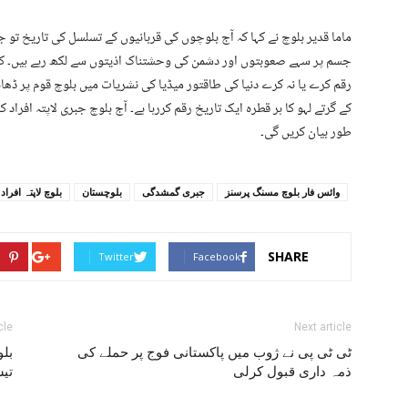
ماما قدیر بلوچ نے کہا کہ آج بلوچوں کی قربانیوں کے تسلسل کی تاریخ تو 
جسم پر سہے صعوبتوں اور دشمن کی وحشتناک اذیتوں سے لکھ رہے ہیں۔ کل ا
رقم کرے یا نہ کرے دنیا کی طاقتور میڈیا کی نشریات میں بلوچ قوم پر ڈھا
کے گرتے لہو کا ہر قطرہ ایک تاریخ رقم کررہا ہے۔ آج بلوچ جبری لاپتہ افرا
طور بیان کریں گی۔
وائس فار بلوچ مسنگ پرسنز
جبری گمشدگی
بلوچستان
بلوچ لاپتہ افراد
SHARE
Twitter
Facebook
cle
Next article
ٹی ٹی پی نے ژوب میں پاکستانی فوج پر حملے کی
ذمہ داری قبول کرلی
تی