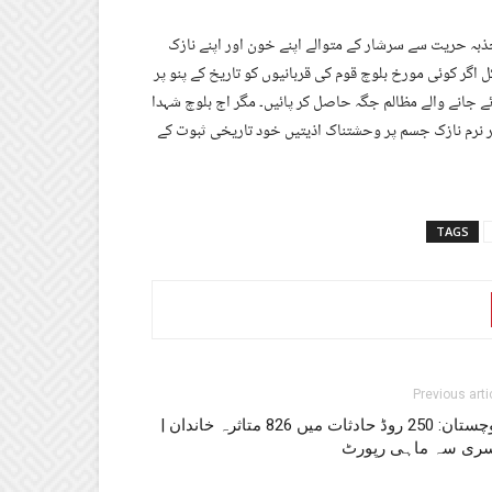
جذبہ حریت سے سرشار کے متوالے اپنے خون اور اپنے نازک
گر کوئی مورخ بلوچ قوم کی قربانیوں کو تاریخ کے پنو پر
ئے جانے والے مظالم جگہ حاصل کر پائیں۔ مگر اج بلوچ شہدا
د کر نرم نازک جسم پر وحشتناک اذیتیں خود تاریخی ثبوت کے
TAGS
Previous arti
بلوچستان: 250 روڈ حادثات میں 826 متاثرہ خاندان |
سری سہ ماہی رپورٹ