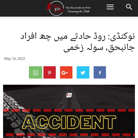
نوکنڈی: روڈ حادثے میں چھ افراد
جانبحق، سولہ زخمی
May 16, 2023