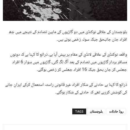
بلوچستان کے علاقے نوکنڈی میں دو گاڑیوں کے مابین تصادم کے نتیجے میں چھ
افراد جان جانبحق جبکہ سولہ زخمی ہوئے ہیں۔
واقعہ نوکنڈی کے علاقے لانڈی کے مقام پر پیش آیا ہے، ذرائع کا کہنا ہے کہ دونوں
مسافر بردار گاڑیوں میں تصادم کے بعد آگ لگ گئی، گاڑیوں میں سوار 6 افراد
جھلس کر جان بحق جبکہ 16 افراد جھلس کر زخمی ہوگئے۔
ذرائع کا کہنا ہے حادثے کے شکار افراد غیر قانونی راستہ استعمال کرکے ایران جانے
کی کوشش کررہے تھے کہ حادثے کے شکار ہوگئے۔
روڈ حادثات
بلوچستان
TAGS