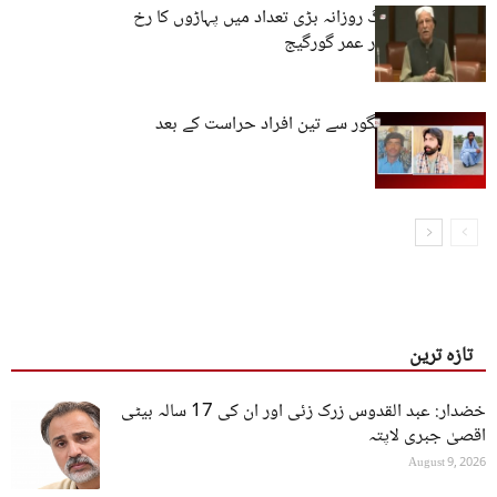
بلوچستان کے لوگ روزانہ بڑی تعداد میں پہاڑوں کا رخ
کر رہے ہیں۔ سردار عمر گورگیج
مستونگ اور پنجگور سے تین افراد حراست کے بعد
لاپتہ
تازہ ترین
خضدار: عبد القدوس زرک زئی اور ان کی 17 سالہ بیٹی
اقصیٰ جبری لاپتہ
August 9, 2026