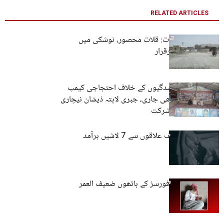
RELATED ARTICLES
سیکیورٹی خدشات: قلات محصور، نوشکی میں
سخت پابندیاں برقرار
کوئٹہ: جبری گمشدگیوں کے خلاف احتجاجی کیمپ
6312ویں روز بھی جاری، جبری لاپتہ ذیشان نیچاری
کے اہلِ خانہ کی شرکت
بلوچستان: مختلف علاقوں سے 7 لاشیں برآمد
گوادر: پاکستانی فورسز کے ہاتھوں ضعیف العمر
شخص لاپتہ