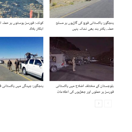
پنجگور: پاکستانی فوج کی گاڑیوں پر مسلح
کوئٹہ: فورسز پوسٹوں پر حملہ او
حملہ، بکتر بند بھی نشانہ بنیں
اہلکار ہلاک
بلوچستان کے مختلف اضلاع میں پاکستانی
پنجگور: چیدگی میں پاکستانی ف
فورسز پر حملوں اور جھڑپوں کی اطلاعات