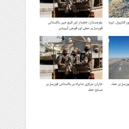
ر کنٹرول، تیرہ
بلوچستان: خضدار اور کیچ میں پاکستانی
فورسز پر حملے اور فوجی آپریشن
ورسز پر حملہ
خاران: مرکزی شاہراہ پر پاکستانی فورسز پر
مسلح حملہ