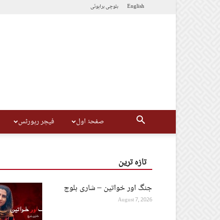
English
بلوچی
براہوئی
صفحۂ اول
فیچر رپورٹس
تازہ ترین
جنگ اور خواتین – شاری بلوچ
August 7, 2026