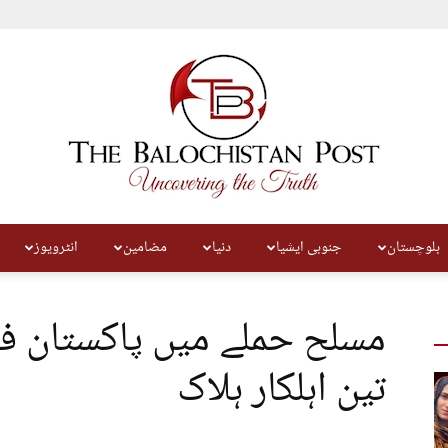
بلوچستان
جنوبی ایشیا
دنیا
مضامین
انٹرویوز
The
مسلح حملے میں پاکستان ف
تین اہلکار ہلاک
Balochistan