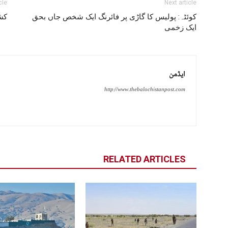
cle
Next article
کوئٹہ: پولیس کا گاڑی پر فائرنگ ایک شخص جاں بحق
کش
ایک زخمی
ایڈمن
http://www.thebalochistanpost.com
RELATED ARTICLES