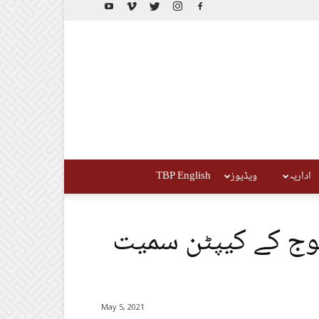
اداریہ
ویڈیوز
TBP English
وج کے کیپٹن سمیت
May 5, 2021