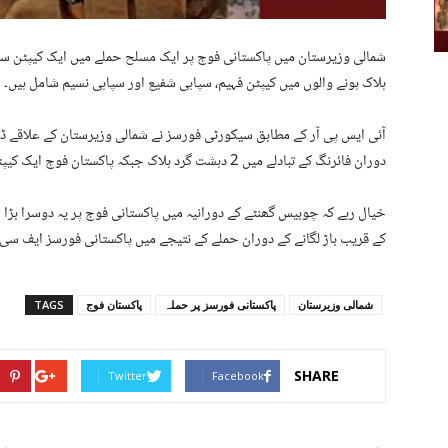
شمالی وزیرستان میں پاکستانی فوج پر ایک مسلح حملے میں ایک کیپٹن سمی
ہلاک ہونے والوں میں ‏کیپٹن فہیم، سپاہی شفیع اور سپاہی نسیم شامل ہیں۔
آئی ایس پی آر کے مطابق ‏سیکورٹی فورسز نے شمالی وزیرستان کے علاقے ڈ
دوران ‏فائرنگ کے تبادلے میں 2 دہشت گرد ہلاک جبکہ پاکستان فوج ایک کیپٹن اور دو سپاہی ہلاک ہوگئے۔
خیال رہے کہ چوبیس گھنٹے کے دورانیہ میں پاکستانی فوج پر یہ دوسرا ب
کے قریب باڑ لگانے کے دوران حملے کے نتیجے میں پاکستانی فورسز ایف سی کے چار اہلکار
شمالی وزیرستان
پاکستانی فورسز پر حملہ
پاکستان فوج
TAGS
SHARE
Twitter
Facebook