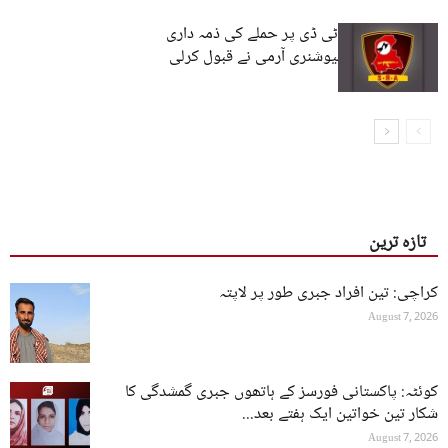
کراچی میں سی ٹی ڈی پر حملے کی ذمہ داری
سندھودیش روولیوشنری آرمی نے قبول کرلی
تازہ ترین
کراچی: تین افراد جبری طور پر لاپتہ
August 7, 2026
کوئٹہ: پاکستانی فورسز کے ہاتھوں جبری گمشدگی کا
شکار تین خواتین ایک ہفتے بعد...
August 7, 2026