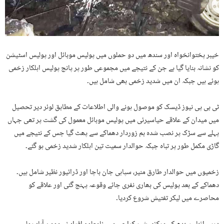
خیبر پختوانخواہ اور سندھ میں دو حملوں میں پولیس موبائل اور پولیس اسٹیشن
کو نشانہ بنایا گیا ہے جن کے نتیجے میں مجموعی طور پر پانچ پولیس اہلکار زخمی
ہوئے ہیں جبکہ ان میں شدید زخمی بھی شامل ہیں۔
ٹی بی پی نیوز ڈیسک کو موصول ہونے والی اطلاعات کے مطابق لوئر دیر تحصیل
میں میدان کے علاقے حیاسیرئی میں پولیس موبائل معمول کی گشت پر تھی جہاں
پہلے سے سڑک پر نصب شدہ بم زوردار دھماکے سے پھٹ گیا جس کے نتیجے میں
گاڑی مکمل طور پر تباہ جبکہ حوالدار سمیت تین اہلکار شدید زخمی ہو گئے۔
زخمیوں میں حوالدار طارق منیر، سپاہی جان باچا اور ڈرائیور نظیر شامل ہیں۔
دھماکے کے بعد پولیس کی بھاری نفری جائے وقوعہ پہنچ گئی اور علاقے کو
محاصرے میں لیکر تفتیش شروع کردیا۔