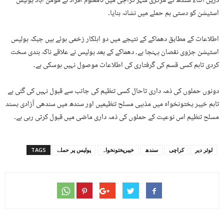
دریں اثناء سندھ کے مرکزی شہر کراچی میں نامعلوم افراد نے مومن آباد پولیس
اسٹیشن کو دستی بم حملے میں نشانہ بنایا۔
اطلاعات کے مطابق دھماکے کے نتیجے میں دو اہلکار زخمی ہوئے ہیں جبکہ پولیس
اسٹیشن جزوی نقصان پہنچا ہے۔ دھماکے کے بعد پولیس نے علاقے ناکہ بندی سخت
کردی تاہم کسی قسم کی گرفتاری کی اطلاعات موصول نہیں ہوسکی ہے۔
دونوں حملوں کی ذمہ داری تاحال کسی تنظیم کی جانب سے قبول نہیں کی گئی ہے
تاہم خیبر پختونخواہ میں مذہبی مسلح تنظیمیں اور سندھ میں سندھی آزادی پسند
مسلح تنظیم اس نوعیت کے حملوں کی ذمہ داری ماضی میں قبول کرتی رہی ہے۔
لوئر دیر
کراچی
سندھ
خیبرپختونخواہ
پولیس پر حملے
TAGS