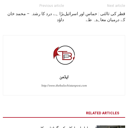
Previous article
Next article
قطر کی ثالثی : حماس اور اسرائیل
بڑا ہے درد کا رشتہ – محمد خان
کے درمیان معاہدہ طے
داؤد
ایڈمن
http://www.thebalochistanpost.com
RELATED ARTICLES