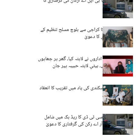
کراچی: رینجرز کا بی ایل اے ارکان کی گرفتاری کا
دعویٰ
سیکورٹی حکام کا کراچی سے بلوچ مسلح تنظیم کے
ارکان کی گرفتاری کا دعویٰ
والدہ کو ریاستی اداروں نے لاپتہ کیا، گھر پر چھاپوں
کا سلسلہ جاری ہے، بیٹیِ لاپتہ حبیبہ پیر جان
کراچی: یوسف نسکندی کی یاد میں تقریب کا انعقاد
سندھ: رینجرز و سی ٹی ڈی کا ریڈ بک میں شامل
انتہائی اہم ایس آر اے رکن کی گرفتاری کا دعویٰ