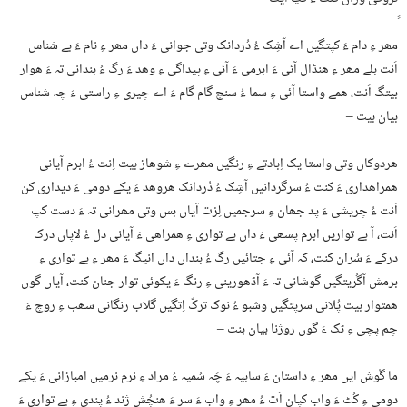
مھر ءِ دام ءَ کپتگیں اے آشِک ءُ دُردانک وتی جوانی ءَ داں مھر ءِ نام ءَ بے شناس
اَنت بلے مھر ءِ ھنڈال آئی ءَ ابرمی ءَ آئی ءِ پیداگی ءِ وھد ءَ رگ ءُ بندانی تہ ءَ ھوار
بیتگ اَنت، ھمے واستا آئی ءِ سما ءُ سنچ گام گام ءَ اے چیری ءِ راستی ءَ چہ شناس
بیان بیت –
ھردوکاں وتی واستا یک اِبادتے ءِ رنگیں مھرے ءِ شوھاز بیت اِنت ءُ ابرم آیانی
ھمراھداری ءَ کنت ءُ سرگردانیں آشِک ءُ دُردانک ھروھد ءَ یکے دومی ءَ دیداری کن
اَنت ءُ چریشی ءَ پد جھان ءِ سرجمیں لِزت آیاں بس وتی مھرانی تہ ءَ دست کپ
اَنت، آ بے تواریں ابرم پسھی ءَ داں بے تواری ءِ ھمراھی ءَ آیانی دل ءُ لاپاں درک
درکے ءَ سُران کنت، کہ آئی ءِ جتائیں رگ ءُ بنداں داں انیگ ءَ مھر ءِ بے تواری ءِ
برمش آگُریتگیں گوشانی تہ ءَ آڈھورینی ءِ رنگ ءَ یکوئی توار جنان کنت، آیاں گوں
ھمتوار بیت پُلانی سرپتگیں وشبو ءُ نوک ترکّ اِتگیں گلاب رنگانی سھب ءِ روچ ءَ
چم پچی ءِ ٹک ءَ گوں روژنا بیان بنت –
ما گْوش ایں مھر ءِ داستان ءَ سابیہ ءَ چَہ سُمیہ ءُ مراد ءِ نرم نرمیں امبازانی ءَ یکے
دومی ءِ کُٹ ءَ واب کپان اَت ءُ مھر ءِ واب ءَ سر ءَ ھنچُش ژند ءُ پندی ءِ بے تواری ءَ