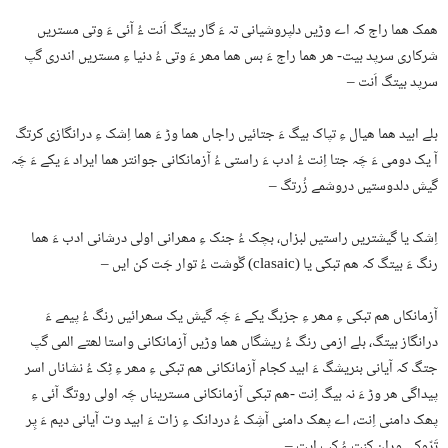
ھمک ھما راج کہ اے وڑیں دلپروشیانی تہ ءَ گار بیتگ اَنت ءُ آئی ءَ وتی مستریں
شرکاری سرپد بیت- ھر ھما راج ءَ بس ھما مھر ءَ وتی ءُ دنیا ءِ مستریں اندری گپ
سرپد بیتگ اَنت –
بلے ابید ھما ھیال ءِ تپاک بیگ ءَ جتائیں راجاں ھما وڑ ءَ ھما اِشک ءِ درانگازی کرتگ
آ یک دومی ءَ چَہ جتا اِنت ءُ ادب ءَ راستی ءُ آزمانکانی جوانتر ھما ایراد ءَ یکے ءَ چَہ
گیش دلدوستیں دروشمے زُرتگ –
اِشک یا گیشتریں راستیں لبزاں، بچک ءُ جنک ءِ مھرانی اولی درشانی ادب ءَ ھما
رنگ ءَ بیتگ کہ ھم تبکی یا (clasaic) گْوشت ءُ توار جَت کن ایں –
آزمانکاں ھم تبکی ءِ مھر ءِ جزبگ یکے ءَ چَہ گیش یک سھرائیں رنگ ءُ پیمے ءَ
درانگاز بیتگ، بلے ازمی رنگ ءُ ریشگاں ھما وڑیں آزمانکانی واستا لھتے المی گپ
جتگ کہ آیانی بنریشگ ءَ ابید کجام آزمانکانی ھم تبکی ءِ مھر ءِ ٹِک ءُ نشاناں اسر
پیداگی ھر وڑ ءَ نہ بیگ اِنت -ھم تبکی آزمانکانی مستریناں چَہ اولی روتگ آئی ءِ
پھک دامنی اِنت، اے پھک دامنی آشِک ءُ دردانک ءِ زات ءَ ابید وت آیانی دیم ءَ پِر
تَرّوکی وران کنت ءُ کپ ایت –