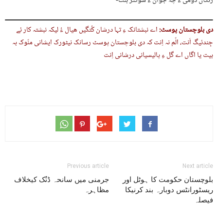
رنگاں دومی ءَ چہ جوان ءُ شوکتر بنت-
دی بلوچستان پوسٹ:
اے نبشتانک ءِ تہا درشان کُتگیں ھیال ءُ لیکہ نبشتہ کار ئے
جِندئیگ اَنت، الّم نہ اِنت کہ دی بلوچستان پوسٹ رسانک نیٹورک ایشانی منّوک بہ
بیت یا اگاں اے گل ءِ پالیسیانی درشانی اِنت
Previous article
Next article
بلوچستان حکومت کا ہوٹل اور
جرمنی میں سانحہ ڈنُک کیخلاف
ریسٹورانٹس دوبارہ بند کرنیکا
مظاہرہ
فیصلہ