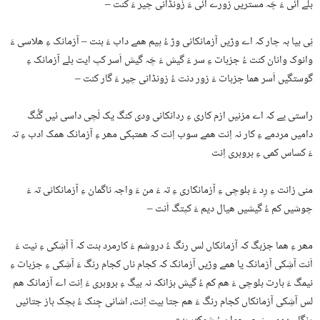
بلے آئی ءَ چَہ مستریں زورے آئی ءَ زُونڈانی چیر ءَ کنت –
نِی بیا بہ چار کہ اے وڑیں آزمانکانی وڑ ءُ پیم ھمے داب ءَ بنت – آزمانک ءِ ھلاسی ءَ
وانوک وانان کنت ءُ جزبات ءِ سر ءَ گیش ءَ چَہ گیش اَسر کپ ایت بلے آزمانک ءِ
گوستگیں اَسر ھما جزبات ءَ زور دنت ءُ زونڈانی چیر ءَ گار کنت –
راستی یے کہ اے مزنیں ازم کاری ءِ ردانکانی ودی کنگ یک لَچی داسی ئیں گُنگ
دامیں مردمے ءِ کار نہ اِنت ھمے سوب اِنت کہ ھمتبکی مھر ءِ آزمانک ھمک ادب ءِ تہ
ءَ کساس کمی ءِ بروبری اِنت
منی زانت ءِ رِد ءَ بلوچی ءِ آزمانکاری ءِ تہ ءَ من ءَ واجہ ناگمان ءِ آزمانکانی تہ ءَ
چوشیں کم ءُ گیشیں ھیال دیم ءَ کپتگ اَنت –
مھر ءِ ھما جزبگ کہ آزمانکاں لس رنگ ءُ دروشم ءَ کارمرد بنت کہ آ آشِکی ءِ نیت ءَ
اَنت آشِکی آزمانک یا ھمے وڑیں آزمانک کہ کجام ناں کجام رنگ ءَ آشِکی ءِ جزبات ءِ
نیمگ ءَ بارت بلوچی ءَ ھم کم ءُ گیش بزانکہ نہ بیگ ءِ بروبری ءَ اِنت اے آزمانک ھم
لس آشِکی آزمانکاں کجام رنگ ءَ ھم جتا بیت اِنت، اشانی جِنک ءُ بچک باز جتائیں