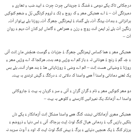
درچکانی تاک یکے دومی ءَ مُشگ ءُ چریتانی چِرت چِرت ءَ ابید شپ ءِ تھاری ءِ
دمبرتگی اَت – ءُ اے ھمتبکی مھر ءِ کہ روچ ءِ ٹِک ءَ تْروم کرتگیں پُل ءِ شھم کنوکیں
برانزانی ءَ بندات بیتگ اَت، بلے گشاد ءُ لیمرتگیں چھرگ اَت، روژنا بلے بےتوار اَت،
رنگین اَت بلے پُر ایمن اَنت روچ ءِ رژن ءِ ھمراھی ءَ گاماں ایر کنان اَت دیم ءَ روان
اَت –
ھمتبکی مھر ءَ ھما کساس لیمرتگیں چھرگ ءُ جزبات ءِ گوست ھنچُش مان اِنت آئی
ءَ چَہ گم ءُ رنج ءُ ھونانی تہ ءَ باز کم اے وڑیں وھد بنت، ھرکجا کہ اے وڑیں مھر ءِ
روژنا ءُ وشیانی ھست اِنت – الم اے وشی ءُ روژنایانی ھڈ ءُ بند ھوار اَنت، بلے بس
یک لھتے دمانانی واستا آ ھمے واستا کہ دلانی تہ ءَ درکگ ءَ گیش ترندی بہ بیت،
دو مھر کنوکیں مھر ءِ نام ءَ گران گران ءَ آئی ءِ سر ءَ کربان بہ بیت ءُ چاروکانی
واستا اے آزمانک یک نمیرانیں کارستے ءِ کلوھے بہ بیت –
ھمتبکی مھری آزمانکانی نبشتہ کنگ ھمے واستا مشکل اِنت آزمانکار ءَ یکے ناں
بلکیں بازیں گپ ءُ ردمانی ھیال کنگ لوٹ اِیت پرچاکہ آئی ءَ لس دنیا ءِ دْروشم ءَ
برزتر کنگ ءُ یک ھنچیں دنیایے ءَ برگ ءُ پیش کنگ لوٹ ایت کہ اود ءَ آ وت سرپد نہ