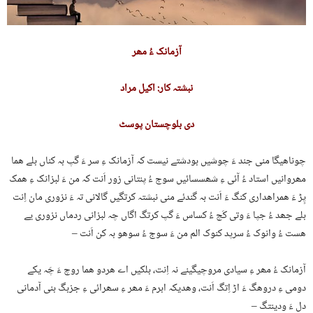
آزمانک ءُ مھر
نبشتہ کار: اکیل مراد
دی بلوچستان پوسٹ
چوناھیگا منی جند ءَ چوشیں بودشتے نیست کہ آزمانک ءِ سر ءَ گپ بہ کناں بلے ھما
مھروانیں استاد ءُ آئی ءِ شھسسائیں سوج ءُ پنتانی زور اَنت کہ من ءَ لبزانک ءِ ھمک
پِڑ ءَ ھمراھداری کنگ ءَ اَنت بہ گندئے منی نبشتہ کرتگیں گالانی تہ ءَ نزوری مان اِنت
بلے جھد ءُ جپا ءَ وتی کَچ ءُ کساس ءَ گپ کرتگ اگاں چہ لبزانی ردماں نزوری یے
ھست ءُ وانوک ءُ سرپد کنوک الم من ءَ سوج ءُ سوھو بہ کن اَنت –
آزمانک ءُ مھر ءِ سیادی مروچیگینے نہ اِنت، بلکیں اے ھردو ھما روچ ءَ چَہ یکے
دومی ءِ دروھگ ءَ اڑ اِتگ اَنت، وھدیکہ ابرم ءَ مھر ءِ سھرائی ءِ جزبگ بنی آدمانی
دل ءَ ودینتگ –