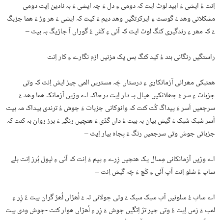
اِنت ءُ ایشی ءَ ابید لوٹ ایت کہ دومی ءِ دل ءَ چہ ایشی ءَ بہ نادین اِیت دومی
مشکلانی وھد ءَ گوست ءِ ایرکرتگیں وھد دیم ءَ کیت کہ ایشی ءَ ھر وڑ ءَ ھما جزبگ
ءَ کہ مھر ءِ رندگیری کنگ لوٹ ایت کہ آئی ءِ کَش ءُ گوراں آ جاڑیگ بہ بیت –
راستگیں رنگانی بند ءُ کید کنگ بس یک مزنیں ازم نگارے ءِ کار اِنت
ھمتبکی مھرانی آزمانکاری ءِ درستاں چَہ مستریں المی چیز ایش اِنت کہ وتی
جزبات ءِ سر ءَ جھلانکیں ھیال بہ دار اِیت پرچاکہ اے وڑیں آزمانک ھما وھد ءَ
سرجمیں اَسر ءَ پیداگ کُت کنت کہ وانوکانی جزبات ءَ جوش ءُ ترندی پیداک مہ بیت
آسر سُبک سُبک ءَ گیش بیان بہ بیت ءُ داں گڈی ءَ ھنچیں رنگے ءَ برز روان بہ کنت کہ
جزباتی جوش وتی سرجمیں رنگ ءَ پجاہ بیار اِیت –
اے وڑیں آزمانکانی مِسال یک ھنچیں زِرے ءِ پیم ءَ اِنت کہ آئی ءِ لیول بُرز اِنت بلے
ساپ ءُ سُلو اِنت آپ آئی ءِ کَچ ءَ چَہ گیش اِنت –
اے ساپ ءُ سلوئیں آپ سبک سبک ءَ وتی چولانی تہ ءَ لُھڑاں لُھڑ گران بیت ءُ زِر ءِ
لمب ءَ رَس اِیت ءُ وتی چیر ترّ اِتگیں جوش ءَ زِر ءِ لُھڑاں ھوار کنت -جوش ودی بیت