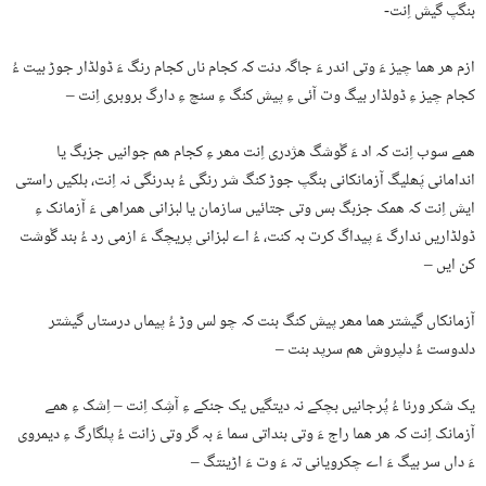
بنگپ گیش اِنت-
ازم ھر ھما چیز ءَ وتی اندر ءَ جاگہ دنت کہ کجام ناں کجام رنگ ءَ ڈولڈار جوڑ بیت ءُ
کجام چیز ءِ ڈولڈار بیگ وت آئی ءِ پیش کنگ ءِ سنچ ءِ دارگ بروبری اِنت –
ھمے سوب اِنت کہ اد ءَ گْوشگ ھژدری اِنت مھر ءِ کجام ھم جوانیں جزبگ یا
اندامانی پَھلیگ آزمانکانی بنگپ جوڑ کنگ شر رنگی ءُ بدرنگی نہ اِنت، بلکیں راستی
ایش اِنت کہ ھمک جزبگ بس وتی جتائیں سازمان یا لبزانی ھمراھی ءَ آزمانک ءِ
ڈولڈاریں ندارگ ءَ پیداگ کرت بہ کنت، ءُ اے لبزانی پریچگ ءَ ازمی رد ءُ بند گْوشت
کن ایں –
آزمانکاں گیشتر ھما مھر پیش کنگ بنت کہ چو لس وڑ ءُ پیماں درستاں گیشتر
دلدوست ءُ دلپروش ھم سرپد بنت –
یک شکر ورنا ءُ پُرجانیں بچکے نہ دیتگیں یک جنکے ءِ آشِک اِنت – اِشک ءِ ھمے
آزمانک اِنت کہ ھر ھما راج ءَ وتی بنداتی سما ءَ بہ گر وتی زانت ءُ پلگارگ ءِ دیمروی
ءَ داں سر بیگ ءَ اے چکرویانی تہ ءَ وت ءَ اڑینتگ –