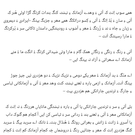
ھمے سوب اِنت کہ آئی ءَ وھدے آزمانک ءِ نبشتہ کنگ بندات کرتگ گڑا اولی ھُنر کہ
آئی ءِ سان ءَ بُڈ اِتگ ءُ آئی ءِ کِسو دراتکگ ھمے مھر ءِ جزبگ بیتگ -ایرادی ءَ دیمروی
ءِ زبان ءِ جاہ ءَ ند ءَ زُرتگ ءُ مھر ءِ آشوب ءَ رودینتگیں داستان تاکانی سر ءَ پُرکرتگ
ءُ مارا رسینتگ اَنت –
آئی ءِ رنگ ءَ رنگی ءِ رنگاں ھمک گام ءَ مارا وتی شیدائی کرتگ ءُ انگت ما ءُ مئے
آزمانک اے سھرائی ءَ آزاد نہ بیتگ ایں –
اے منّگ ءَ پد آزمانک ءُ مھر یکے دومی ءِ نزیک نزیک ءَ دو ھژدری ئیں چیز جوڑ
بیتگ اَنت، آزمانک ءِ ازمی بارہ ءَ لھتے نبشتہ کنت وھد مھر ءُ آئی ءِ آزمانکانی ٹپاسی
ءِ چارگ ءَ ترندیں چارانکی ھم ھژدری بیت –
بلے آئی ءِ سر ءَ ترندیں چارانکی یا آئی ءِ بارہ ءَ نبشتگی مانایاں ھررنگ ءَ نہ اِنت کہ
آزمانکانی مھر ءُ آئی ءِ لھتے بند ءُ ردانی سر ءَ ٹپاسی کن ایں آ کجام ھم گنوک داب
یا آسری ءُ زانت ءُ زانش ءِ بھرانی روتگ ءُ ھُنڈال بنت، ءُ نانکہ اے سرپد بیگ ءُ سرپد
کنگ ھژدری اِنت کہ مھر ءِ جتائیں رنگ ءُ دروشماں چَہ کجام آزمانک کم اِنت ءُ کجام