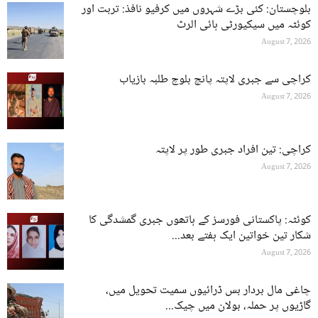
بلوچستان: کئی بڑے شہروں میں کرفیو نافذ: تربت اور
کوئٹہ میں سیکیورٹی ہائی الرٹ
August 7, 2026
کراچی سے جبری لاپتہ پانچ بلوچ طلبہ بازیاب
August 7, 2026
کراچی: تین افراد جبری طور پر لاپتہ
August 7, 2026
کوئٹہ: پاکستانی فورسز کے ہاتھوں جبری گمشدگی کا
شکار تین خواتین ایک ہفتے بعد...
August 7, 2026
چاغی مال بردار بس ڈرائیوں سمیت تحویل میں،
گاڑیوں پر حملہ، بولان میں چیک...