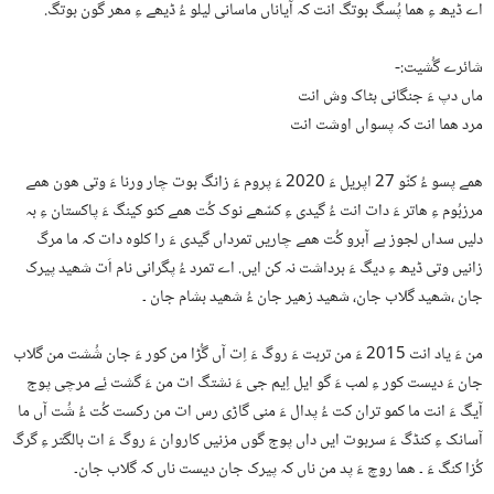
اے ڈیھ ءِ ھما پُسگ بوتگ انت کہ آیاناں ماسانی لیلو ءُ ڈیھے ءِ مھر گون بوتگ.
شائرے گُشیت:-
ماں دپ ءَ جنگانی بٹاک وش انت
مرد ھما انت کہ پسواں اوشت انت
ھمے پسو ءُ کنّو 27 اپریل ءَ 2020 ءَ پروم ءَ زانگ بوت چار ورنا ءَ وتی ھون ھمے
مرزبُوم ءِ ھاتر ءَ دات انت ءُ گیدی ءِ کسّھے نوک کُت ھمے کنو کینگ ءَ پاکستان ءِ بہ
دلیں سداں لجوز بے آبرو کُت ھمے چاریں تمرداں گیدی ءَ را کلوہ دات کہ ما مرگ
زانیں وتی ڈیھ ءِ دیگ ءَ برداشت نہ کن ایں. اے تمرد ءُ پگرانی نام اَت شھید پیرک
جان ،شھید گلاب جان، شھید زھیر جان ءُ شھید بشام جان ۔
من ءَ یاد انت 2015 ءَ من تربت ءَ روگ ءَ اِت آں گُڑا من کور ءَ جان شُشت من گلاب
جان ءَ دیست کور ءِ لمب ءَ گو ایل اِیم جی ءَ نشتگ ات من ءَ گشت ئِے مرچی پوج
آیگ ءَ انت ما کمو تران کت ءُ پدال ءَ منی گاڑی رس ات من رکست کُت ءُ شُت آں ما
آسانک ءِ کنڈگ ءَ سربوت ایں داں پوج گوں مزنیں کاروان ءَ روگ ءَ ات بالگتر ءِ گرگ
کُزا کنگ ءَ ۔ ھما روچ ءَ پد من ناں کہ پیرک جان دیست ناں کہ گلاب جان۔