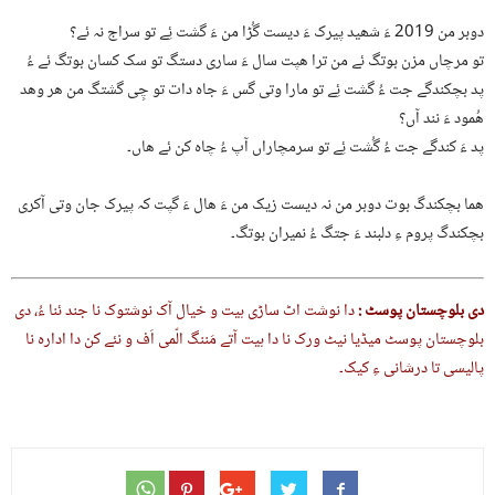
دوبر من 2019 ءَ شھید پیرک ءَ دیست گُڑا من ءَ گشت ئِے تو سراج نہ ئے؟
تو مرچاں مزن بوتگ ئے من ترا ھپت سال ءَ ساری دستگ تو سک کسان بوتگ ئے ءُ
پد بچکندگے جت ءُ گشت ئِے تو مارا وتی گس ءَ جاہ دات تو چِی گشتگ من ھر وھد
ھُمود ءَ نند آں؟
پد ءَ کندگے جت ءُ گُشت ئِے تو سرمچاراں آپ ءُ چاہ کن ئے ھاں۔
ھما بچکندگ بوت دوبر من نہ دیست زیک من ءَ ھال ءَ گپت کہ پیرک جان وتی آکری
بچکندگ پروم ءِ دلبند ءَ جتگ ءُ نمیران بوتگ۔
دی بلوچستان پوسٹ :
دا نوشت اٹ ساڑی ہیت و خیال آک نوشتوک نا جند ئنا ءُ، دی
بلوچستان پوسٹ میڈیا نیٹ ورک نا دا ہیت آتے مَننگ الّمی اَف و نئے کن دا ادارہ نا
پالیسی تا درشانی ءِ کیک۔