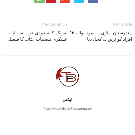
Previous article
Next article
ہندوستان : پٹڑی پہ سونے والے 16
امریکہ کا سعودی عرب سے اپنے
افراد کو ٹرین نے کچل دیا
عسکری تنصیبات ہٹانے کا فیصلہ
ایڈمن
http://www.thebalochistanpost.com