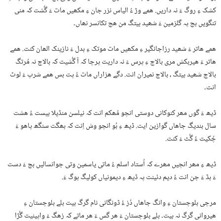
کشک ءِ روگ ءَ نہ داریں. ھمے وڑ ءُ الیاس نزر جان ءِ مکھیں مات ءَ گُشت کہ منی
تنگویں بچ پہ گلزمین ءَ شھید بیتگ من ھچ تکانسر نھاں۔
ھمے ھاتر ءَ شھید رزاجانگیر ءِ مکھیں مات موتک ءِ بدل ءَ نازینک الھان کنت. ھمے
ھاتر ءَ ھیربکش مری بالاچ ءِ پرس ءَ نہ داریت پرچا کہ آ گُشیت کہ بالاچ نہ مُرتگ
بالاچ شھید بیتگ ، بالاچ نمیران انت. دگے ھزاراں مات ءُ پت بس ھمے شرپ ءَ لوٹ
انت۔
ڈیھ ءَ گوں مھر کنوکانی دوستی انچو مُھکم انت کہ نیلسن منڈیلا بیست ءُ ھشت
سال بندیگ جاھاں گوازین ایت. ڈیھ ءِ بُو انچو وش اِنت کہ بھگت سنگھ پاھو ءَ
چُکیت ءُ گُٹ ءَ کنت.
ڈیھ ءِ مھر انچیں مھرے کہ اُستاد اسلم ءُ ماتی یاسمین وتی جوانسالیں بچ ءَ دست
ءَ بڈ ءَ جن انت ءُ دیم دئینت پہ ڈیھ ءِ دیمونیاں کولیگ بوگ ءَ.
مرچی بلوچستان ءِ وانگ جاھاں دُز ءُ ڈونگانی نام گرگ بیت بلے بلوچستان ءِ
ھیروانی گرگ نہ بیت۔ بلے بلوچستان ءَ ھر گس ءَ ھر ماتے کہ زھگ ءَ واپینیت گُڑا