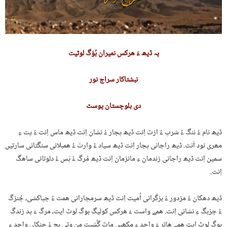
پہ ڈیھ ءَ ھرکس نمیران بُوَگ لوٹیت
نبشتاکار سراج نور
دی بلوچستان پوسٹ
ڈیھ نام ءُ ننگ ءُ شرپ ءُ ازت اِنت ڈیھ پجار ءُ نشان اِنت ڈیھ ماس اِنت ءُ پت ءِ
مھری نود اَنت. ڈیھ راجانی پجار اِنت ڈیھ سیاد ءُ وارث ءُ ھمبلانی سنگتانی سارتیں
سمین اِنت ڈیھ راجانی زندمان ءِ مانزمان اِنت ڈیھ مُرگ ءُ پَس ءُ دلوتانی ساھگ
اِنت.
ڈیھ دھکان ءُ مزدور ءُ بزگرانی اُمیت اِنت ڈیھ سرمچارانی ھمت ءُ جپاکشی، جُنزگ
ءُ جزبگ ءِ نشانی اِنت. ھمے واست ءَ ھرکس کولیگ بوگ لوٹ ایت، مرگ ءَ پد زندگ
بوگ لوٹ ایت ھمے ھاتر ءَ واجد ءِ مکھیں مات گُشیت من وتی بچ ءُ جنکاں واجد ءِ