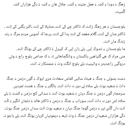
زھگ ءَ دودا ءِ کسّہ ءَ ھمل جئیند ءِ کسّہ، جلال ھان ءِ کسہ ءُ دِگے ھزاراں کسّہ
گُشیت۔
بلوچستان ءَ ھر زھگ زانت کہ ڈاکٹر چِے کے انت، منڈیلا کے اِنت ،اکبر بگٹی کے اِنت ،
ڈاکٹر منان کے اِنت، گلام مھمد کے اِنت پِدا کے اِنت، پرچا کہ آشوبی مردم مرگ ءَ رند
زندگ مان انت۔
ما بلوچستان ءِ نندوک اِیں. بلے زان اِیں کہ کیبرل ءُ ڈاکٹر چِے کے بوتگ انت.
منی مراد کہ ھے گٹیاھیں پاکستان ءِ وانگجاھانی تہ ءَ کہ مدامی بلوچ راج ءَ وتی
دروگیں راجدپتر ءَ وانینیت بلے بلوچ انگت وت ءَ شمشکار نہ انت۔
دشت بشولی ءِ جنگ ءَ ھپتاد سالیں کماش سھادت مری ایوک ءَ گوں دژمن ءَ جنگ
دات ءُ شھید بوت بلے سلاہ ئِے دور نہ دات انت. بالگتر ءِ جنگ ءَ ھشت تمردیں
سرمچار گوں دژمن ءَ جنگ دیان ءَ شھید بوت اَنت ءُ سدانی کچ دژمن ءِ کشت ءُ بلے
سلاہ اِش دور نہ دات اَنت، سوراپ ءِ جنگ ءَ دژمن ءَ ڈاکٹر ھالد ءُ دلجان انگیر ءَ کُت
انت داں گُڈی تیر ءَ دژمن گوما جنگ دیان ءَ شھید بوت انت سداں دژمن جنگ بوت،
دگے ھزاراں شھیداں دژمن جتگ ءُ وت ڈیھ ءِ دیمونیاں کربان بوتگ انت بلے باجو نہ
بوتگ انت۔