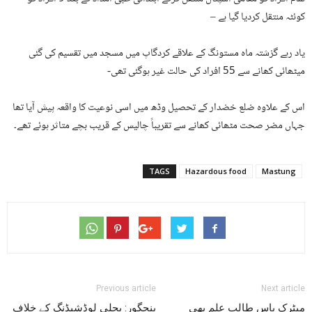
کوئٹہ منتقل کردیا گیا ہے –
یاد رہے گزشتہ ماہ مستونگ کے علاقے کردگاپ میں مسجد میں تقسیم کی گئی
میٹھائی کھانے سے 55 افراد کی حالت غیر ہوگئی تھی-
اس کے علاوہ ضلع خضدار کے تحصیل وڈھ میں اسی نوعیت کا واقعہ پیش آیا تھا
جہاں مضر صحت مٹھائی کھانے سے تقریباً چالیس کے قریب بچے متاثر ہوئے تھے۔
TAGS
Hazardous food
Mastung
Previous article
Next article
میٹرک پاس طالب علم بھی
پنجگور: بجلی لوڈشیڈنگ کے خلاف