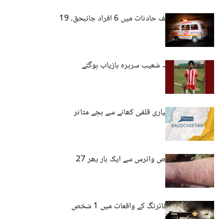
بلوچستان : مختلف حادثات میں 6 افراد جانبحق، 19
زخمی
مستونگ سے لاپتہ شعیب سرپرہ بازیاب ہوگئے
مستونگ :غیر معیاری قلفی کھانے سے بچے متاثر
مستونگ :مخصوص وائرس سے ایک بار پھر 27
طالبات متاثر
کوئٹہ/مستونگ: فائرنگ کے واقعات میں 1 شخص
جانبحق، 2 زخمی