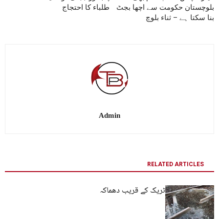
بلوچستان حکومت سے اچھا بجٹ
طلباء کا احتجاج
بنا سکتا ہے – ثناء بلوچ
Admin
RELATED ARTICLES
مستونگ :ریلوے ٹریک کے قریب دھماکہ