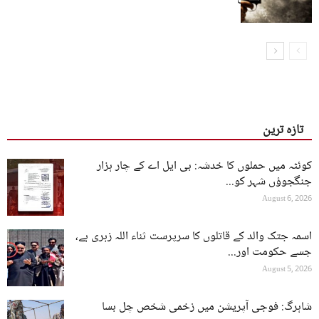
تازہ ترین
کوئٹہ میں حملوں کا خدشہ: بی ایل اے کے چار ہزار
جنگجوؤں شہر کو...
August 6, 2026
اسمہ جتک والد کے قاتلوں کا سرپرست ثناء اللہ زہری ہے،
جسے حکومت اور...
August 5, 2026
شاہرگ: فوجی آپریشن میں زخمی شخص چل بسا