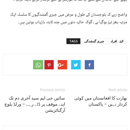
واضح رہے کہ بلوچستان کے طول و عرض میں جبری گمشدگیوں کا سلسلہ ایک
مرتبہ پھر تیز ہوگیا ہے ، گوکہ حالیہ دنوں میں چند لاپتہ بازیاب ہوئیں ہیں۔
لاپتہ افراد
جبری گمشدگی
TAGS
Previous article
Next article
بھارت کا افغانستان میں کوئی
سائیں جی ایم سید آخری دم تک
کردار نہیں – پاکستان
اپنے موقف پر ڈٹے رہے – ورلڈ بلوچ
آرگنائزیشن