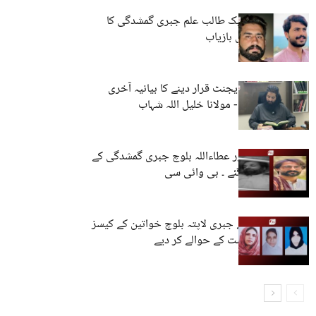
حب، مستونگ: ایک طالب علم جبری گمشدگی کا
شکار، ایک شخص بازیاب
بلوچ کو انڈیا کا ایجنٹ قرار دینے کا بیانیہ آخری
سانسیں لے رہا ہے- مولانا خلیل اللہ شہاب
سلمان بنگلزئی اور عطاءاللہ بلوچ جبری گمشدگی کے
بعد قتل کر دیے گئے ۔ بی وائی سی
وی بی ایم پی نے جبری لاپتہ بلوچ خواتین کے کیسز
کمیشن اور حکومت کے حوالے کر دیے