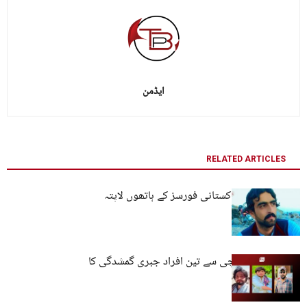
ایڈمن
RELATED ARTICLES
کوئٹہ: نوجوان پاکستانی فورسز کے ہاتھوں لاپتہ
مستونگ اور کراچی سے تین افراد جبری گمشدگی کا
شکار