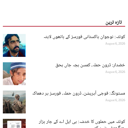
تازہ ترین
کوئٹہ: نوجوان پاکستانی فورسز کے ہاتھوں لاپتہ
August 6, 2026
خضدار: ڈرون حملہ، کمسن بچہ جاں بحق
August 6, 2026
مستونگ: فوجی آپریشن، ڈرون حملہ، فورسز پر دھماکہ
August 6, 2026
کوئٹہ میں حملوں کا خدشہ: بی ایل اے کے چار ہزار