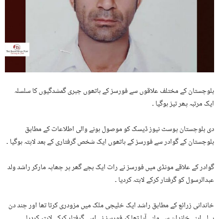
بلوچستان کے مختلف علاقوں سے فورسز کے ہاتھوں جبری گمشدگیوں کا سلسلہ
ایک مرتبہ پھر تیز ہوگیا ۔
دی بلوچستان پوسٹ نیوز ڈیسک کو موصول ہونے والی اطلاعات کے مطابق
بلوچستان کے گوادر سے فورسز کے ہاتھوں ایک شخص گرفتاری کے بعد لاپتہ ہوگیا ۔
گوادر کے علاقے مونڈی میں فورسز نے رات ایک بجے گھر پر چھاپہ مارکر راشد ولد
عبدالرسول کو گرفتار کرکے لاپتہ کردیا ۔
خاندانی زرائع کے مطابق راشد ایک خلیجی ملک میں مزودری کرتا تھا اور چند دن
پہلے اپنے خاندان سے ملنے آیا تھا کہ فورسز نے اسے گرفتار کرکے لاپتہ کردیا ۔