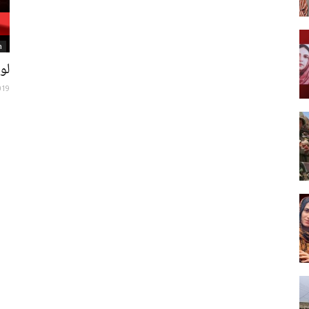
n
لو
Post
019