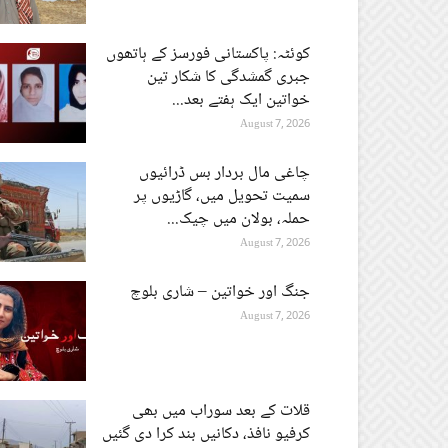
کوئٹہ: پاکستانی فورسز کے ہاتھوں
جبری گمشدگی کا شکار تین
خواتین ایک ہفتے بعد...
August 7, 2026
چاغی مال بردار بس ڈرائیوں
سمیت تحویل میں، گاڑیوں پر
حملہ، بولان میں چیک...
August 7, 2026
جنگ اور خواتین – شاری بلوچ
August 7, 2026
قلات کے بعد سوراب میں بھی
کرفیو نافذ، دکانیں بند کرا دی گئیں