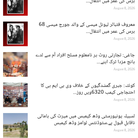
برس کی عمر میں انتقال...
August 8, 2026
معروف فٹبالر لیونل میسی کے والد جورج میسی 68
برس کی عمر میں انتقال...
August 8, 2026
چاغی: تجارتی روٹ پر نامعلوم مسلح افراد آم سے لدے
پانچ مزدا ٹرک اپنے...
August 8, 2026
کوئٹہ: جبری گمشدگیوں کے خلاف وی بی ایم پی کا
احتجاجی کیمپ 6320ویں روز...
August 8, 2026
لسبیلہ یونیورسٹی وڈھ کیمپس میں میرٹ کی پامالی
ناقابلِ قبول ہے۔سٹوڈنٹس لوامز وڈھ کیمپس
August 8, 2026