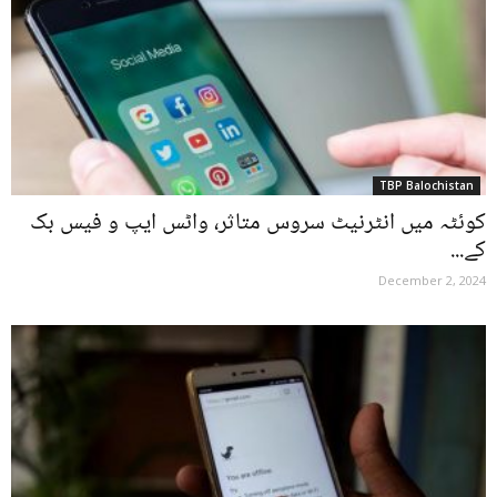
TBP Balochistan
کوئٹہ میں انٹرنیٹ سروس متاثر، واٹس ایپ و فیس بک
کے...
December 2, 2024