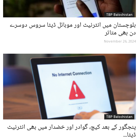
TBP Balochistan
بلوچستان میں انٹرنیٹ اور موبائل ڈیٹا سروس دوسرے
دن بھی متاثر
November 26, 2024
TBP Balochistan
پنجگور کے بعد کیچ، گوادر اور خضدار میں بھی انٹرنیٹ
ڈیٹا...