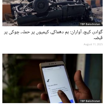
TBP Balochistan
گوادر، کیچ، آواران: بم دھماکے، کیمپوں پر حملہ، چوکی پر
قبضہ
August 11, 2025
TBP Balochistan