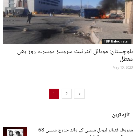
TBP Balochistan
بلوچستان: موبائل انٹرنیٹ سروسز دوسرے روز بھی
معطل
May 10, 2023
1
2
تازہ ترین
معروف فٹبالر لیونل میسی کے والد جورج میسی 68