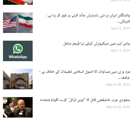
واشنگٹن ایران پر نئی پابندیاں عائد کرنے پر غور کر رہا ہے :
امریکی...
April 2, 2019
وٹس ایپ میں سیکیورٹی کیلئے نیا فیچر شامل
April 1, 2019
مرد و زن میں مساوات کا اصول اسلامی تعلیمات کے خلاف ہے –
جامعہ...
March 30, 2019
سعودی عرب خاشقجی قتل کا ’اوپن ٹرائل‘ کرے، اقوام متحدہ
March 29, 2019