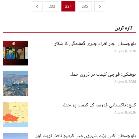
233
234
235
تازہ ترین
بلوچستان: چار افراد جبری گمشدگی کا شکار
August 8, 2026
نوشکی: فوجی کیمپ پر ڈرون حملہ
August 8, 2026
کیچ: پاکستانی فورسز کے کیمپ پر حملہ
August 8, 2026
بلوچستان: کئی بڑے شہروں میں کرفیو نافذ: تربت اور