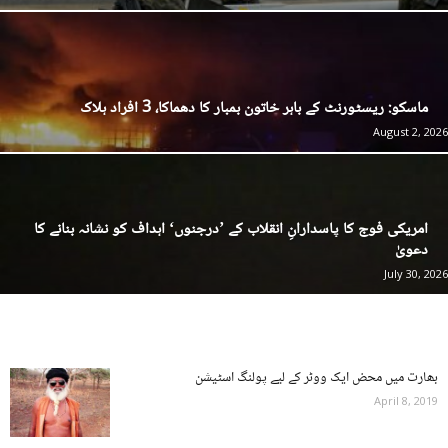
ماسکو: ریسٹورنٹ کے باہر خاتون بمبار کا دھماکا، 3 افراد ہلاک
August 2, 2026
امریکی فوج کا پاسدارانِ انقلاب کے ’درجنوں‘ اہداف کو نشانہ بنانے کا
دعویٰ
July 30, 2026
بھارت میں محض ایک ووٹر کے لیے پولنگ اسٹیشن
April 8, 2019