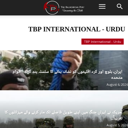
TBP INTERNATIONAL - URDU
TBP International - Urdu
ایران، بلوچ اور کرد اقلیتوں کو نشانہ بنانے کا سلسلہ بند کرے- اقوام
متحدہ
August 6, 2026
امریکہ نے ایران جنگ میں اپنے طویل فاصلے تک مار کرنے والے میزائلوں کا
تقریباً...
August 5, 2026