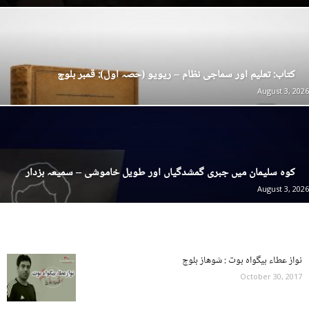
کتاب: تعلیم اور سماجی نظام – ریویو (حصہ اول): قمبر بلوچ
August 3, 2026
کوہ سلیمان میں جبری گمشدگیاں اور طویل خاموشی – سمیعہ بزدار
August 3, 2026
October 30, 2017