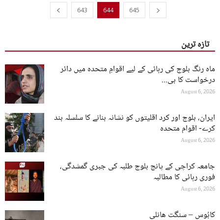
643
644
645
تازہ ترین
ماہ رنگ بلوچ کی رہائی کے لیے اقوامِ متحدہ میں دائر
درخواست کا بی...
August 6, 2026
ایران، بلوچ اور کرد اقلیتوں کو نشانہ بنانے کا سلسلہ بند
کرے- اقوام متحدہ
August 6, 2026
جامعہ کراچی کے پانچ بلوچ طلبہ کی جبری گمشدگی،
فوری رہائی کا مطالبہ
August 6, 2026
کابُوس – سنگت ھانلی