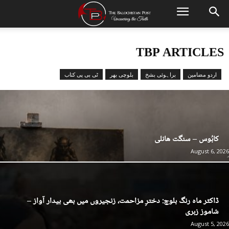
TBP ARTICLES
اردو مضامین
براہوئی بشخ
بلوچی بھر
ٹی بی پی کتاب
کابُوس – سنگت ھانلی
August 6, 2026
ڈاکٹر ماہ رنگ بلوچ: دخترِ مزاحمت، زنجیروں میں بھی بیدار آواز –
شاموز زہری
August 5, 2026