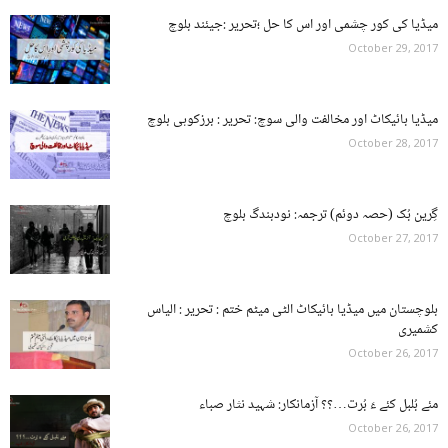
میڈیا کی کور چشمی اور اس کا حل ؛تحریر :جیئند بلوچ
October 29, 2017
میڈیا بائیکاٹ اور مخالفت والی سوچ: تحریر : برزکوہی بلوچ
October 28, 2017
گِرین بُک (حصہ دوئم) ترجمہ: نودبندگ بلوچ
October 27, 2017
بلوچستان میں میڈیا بائیکاٹ الٹی میٹم ختم : تحریر : الیاس
کشمیری
October 26, 2017
مئے بُلبل کئے ءَ بُرت…؟؟ آزمانکار: شہید نثار صباء
October 26, 2017