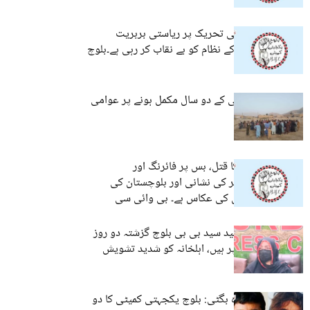
کشمیر میں عوامی تحریک پر ریاستی بربریت
پاکستان کے جبر کے نظام کو بے نقاب کر رہی ہے۔بلوچ
یکجہتی کمیٹی
کوئٹہ: راجی مُچی کے دو سال مکمل ہونے پر عوامی
آگاہی مہم
جج عبدالحکیم کا قتل، بس پر فائرنگ اور
کرفیو،بدترین جبر کی نشانی اور بلوچستان کی
حقیقی صورتحال کی عکاس ہے۔ بی وائی سی
تربت:جیل میں قید سید بی بی بلوچ گزشتہ دو روز
سے بھوک ہڑتال پر ہیں، اہلخانہ کو شدید تشویش
مستونگ اور ڈیرہ بگٹی: بلوچ یکجہتی کمیٹی کا دو