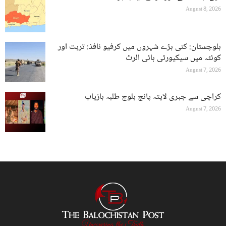
August 8, 2026
بلوچستان: کئی بڑے شہروں میں کرفیو نافذ: تربت اور
کوئٹہ میں سیکیورٹی ہائی الرٹ
August 7, 2026
کراچی سے جبری لاپتہ پانچ بلوچ طلبہ بازیاب
August 7, 2026