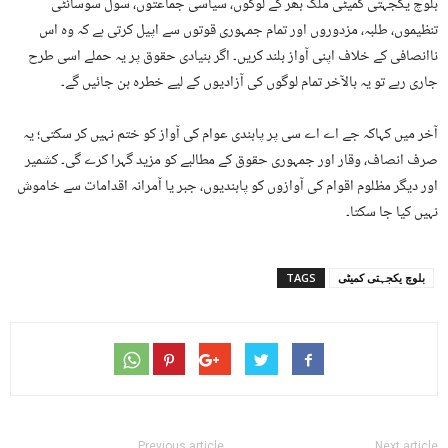
بلوچ یکجہتی کمیٹی ملک بھر کے لوگوں، سیاسی جماعتوں، سول سوسائٹی
تنظیموں، طلبہ، مزدوروں اور تمام جمہوری قوتوں سے اپیل کرتی ہے کہ وہ اس
ناانصافی کے خلاف اپنی آواز بلند کریں۔ اگر بنیادی حقوق پر یہ حملے اسی طرح
جاری رہے تو یہ بالآخر تمام لوگوں کی آزادیوں کے لیے خطرہ بن جائیں گے۔
آخر میں کہاکہ جے اے اے سی پر پابندی عوام کی آواز کو ختم نہیں کر سکتی؛ یہ
صرف انصاف، وقار اور جمہوری حقوق کے مطالبے کو مزید گہرا کرے گی۔ کشمیر
اور دیگر مظلوم اقوام کی آوازوں کو پابندیوں، جبر یا آمرانہ اقدامات سے خاموش
نہیں کیا جا سکتا۔
بلوچ یکجہتی کمیٹی
TAGS
Previous article
Next article