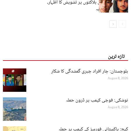
بلوچ شہریوں کی ہلاکتوں پر تشویش کا اظہار،
تحقیقات کا مطالبہ
تازہ ترین
بلوچستان: چار افراد جبری گمشدگی کا شکار
August 8, 2026
نوشکی: فوجی کیمپ پر ڈرون حملہ
August 8, 2026
کیچ: پاکستانی فورسز کے کیمپ پر حملہ