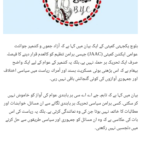
بلوچ یکجہتی کمیٹی کے ایک بیان میں کہا ہے کہ آزاد جموں و کشمیر جوائنٹ
عوامی ایکشن کمیٹی (JAAC) جیسی پرامن تنظیم کو کالعدم قرار دینے کا فیصلہ
صرف ایک تحریک پر حملہ نہیں ہے، بلکہ یہ کشمیر کے عوام کے لیے ایک واضح
پیغام ہے کہ اس بڑھتی ہوئی عسکریت پسند اور آمرانہ ریاست میں سیاسی اختلاف
اور جمہوری آوازوں کی کوئی گنجائش باقی نہیں رہی۔
بیان میں کہا ہے کہ تاہم، جے اے اے سی پر پابندی عوام کی آواز کو خاموش نہیں
کر سکتی۔ کسی پرامن سیاسی تحریک پر پابندی لگانے سے ان مسائل، خواہشات اور
مطالبات کا خاتمہ نہیں ہوتا جن کی وہ نمائندگی کرتی ہے۔ بلکہ یہ ریاست کی اس
بات کی عکاسی ہے کہ وہ ان مسائل کو جمہوری اور سیاسی طریقوں سے حل کرنے
میں دلچسپی نہیں رکھتی۔