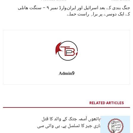
جنگ بندی کے بعد اسرائیل اور ایران
وارڈ نمبر ۹ – سنگت ھانلی
کے ایک دوسرے پر براہِ راست حملے
Admin9
RELATED ARTICLES
ڈیتھ اسکواڈ کے ہاتھوں آسمہ جتک کے والد کا قتل
بلوچستان میں جاری جبر کا تسلسل ہے۔ بی وائی سی