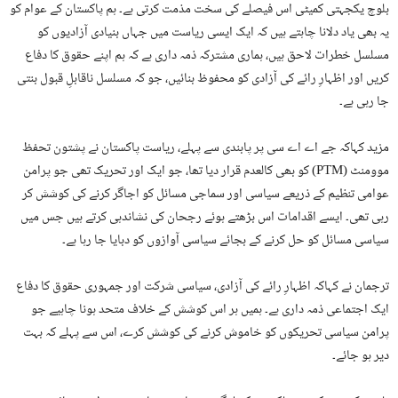
بلوچ یکجہتی کمیٹی اس فیصلے کی سخت مذمت کرتی ہے۔ ہم پاکستان کے عوام کو
یہ بھی یاد دلانا چاہتے ہیں کہ ایک ایسی ریاست میں جہاں بنیادی آزادیوں کو
مسلسل خطرات لاحق ہیں، ہماری مشترکہ ذمہ داری ہے کہ ہم اپنے حقوق کا دفاع
کریں اور اظہارِ رائے کی آزادی کو محفوظ بنائیں، جو کہ مسلسل ناقابلِ قبول بنتی
جا رہی ہے۔
مزید کہاکہ جے اے اے سی پر پابندی سے پہلے، ریاست پاکستان نے پشتون تحفظ
موومنٹ (PTM) کو بھی کالعدم قرار دیا تھا، جو ایک اور تحریک تھی جو پرامن
عوامی تنظیم کے ذریعے سیاسی اور سماجی مسائل کو اجاگر کرنے کی کوشش کر
رہی تھی۔ ایسے اقدامات اس بڑھتے ہوئے رجحان کی نشاندہی کرتے ہیں جس میں
سیاسی مسائل کو حل کرنے کے بجائے سیاسی آوازوں کو دبایا جا رہا ہے۔
ترجمان نے کہاکہ اظہارِ رائے کی آزادی، سیاسی شرکت اور جمہوری حقوق کا دفاع
ایک اجتماعی ذمہ داری ہے۔ ہمیں ہر اس کوشش کے خلاف متحد ہونا چاہیے جو
پرامن سیاسی تحریکوں کو خاموش کرنے کی کوشش کرے، اس سے پہلے کہ بہت
دیر ہو جائے۔