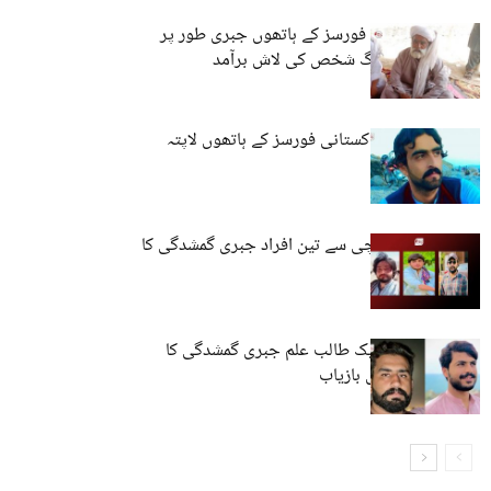
لسبیلہ: پاکستانی فورسز کے ہاتھوں جبری طور پر
لاپتا کیے گئے بزرگ شخص کی لاش برآمد
کوئٹہ: نوجوان پاکستانی فورسز کے ہاتھوں لاپتہ
مستونگ اور کراچی سے تین افراد جبری گمشدگی کا
شکار
حب، مستونگ: ایک طالب علم جبری گمشدگی کا
شکار، ایک شخص بازیاب