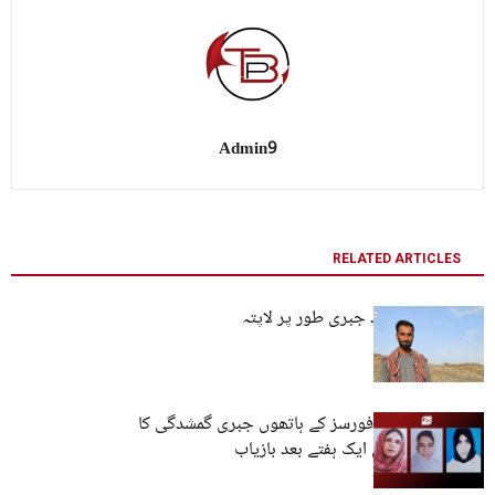
Admin9
RELATED ARTICLES
کراچی: تین افراد جبری طور پر لاپتہ
کوئٹہ: پاکستانی فورسز کے ہاتھوں جبری گمشدگی کا
شکار تین خواتین ایک ہفتے بعد بازیاب