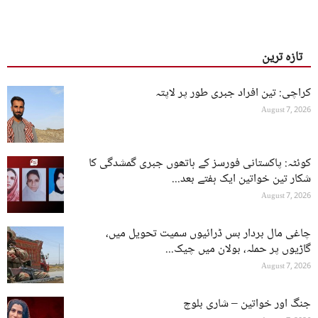
تازہ ترین
کراچی: تین افراد جبری طور پر لاپتہ
August 7, 2026
کوئٹہ: پاکستانی فورسز کے ہاتھوں جبری گمشدگی کا
شکار تین خواتین ایک ہفتے بعد...
August 7, 2026
چاغی مال بردار بس ڈرائیوں سمیت تحویل میں،
گاڑیوں پر حملہ، بولان میں چیک...
August 7, 2026
جنگ اور خواتین – شاری بلوچ