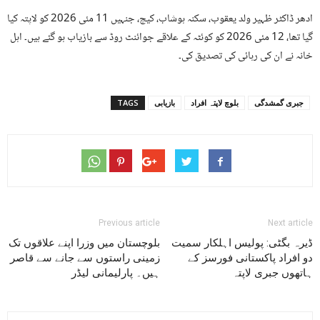
ادھر ڈاکٹر ظہیر ولد یعقوب، سکنہ ہوشاب، کیچ، جنہیں 11 مئی 2026 کو لاپتہ کیا
گیا تھا، 12 مئی 2026 کو کوئٹہ کے علاقے جوائنٹ روڈ سے بازیاب ہو گئے ہیں۔ اہل
خانہ نے ان کی رہائی کی تصدیق کی۔
جبری گمشدگی
بلوچ لاپتہ افراد
بازیابی
TAGS
Previous article
Next article
ڈیرہ بگٹی: پولیس اہلکار سمیت
بلوچستان میں وزرا اپنے علاقوں تک
دو افراد پاکستانی فورسز کے
زمینی راستوں سے جانے سے قاصر
ہاتھوں جبری لاپتہ
ہیں۔ پارلیمانی لیڈر