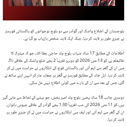
بلوچستان کے اضلاع واشک اور گوادر سے دو بلوچ نوجوانوں کو پاکستانی فورسز
نے جبری طور پر لاپتہ کر دیا، جبکہ ایک لاپتہ شخص بازیاب ہو گیا ہے۔
اطلاعات کے مطابق 17 سالہ شہاب بلوچ ولد حاجی عطا اللہ، جو کہ میٹرک کا
طالبعلم ہے، کو 13 مئی 2026 کو دوپہر تقریباً 2 بجے ضلع واشک کے علاقے ناگ
میں ان کے گھر سے ایم آئی اور پاکستانی فوج کے اہلکاروں نے حراست میں لے کر
لاپتہ کر دیا۔ اہل خانہ کے مطابق فورسز نے گھر پر چھاپہ مار کر انہیں اپنے ساتھ لے
گئے، جس کے بعد سے ان کے بارے میں کوئی اطلاع نہیں مل سکی۔
دوسری جانب 18 سالہ یحییٰ بلوچ ولد امیر بخش، جو پیشے کے لحاظ سے ماہی گیر
ہیں، کو 11 مئی 2026 کی شب تقریباً 1:30 بجے گوادر کے علاقے جیونی پانوان،
ان کے گھر سے ایم آئی اور ایف سی اہلکاروں نے حراست میں لے کر جبری طور پر
لاپتہ کر دیا۔