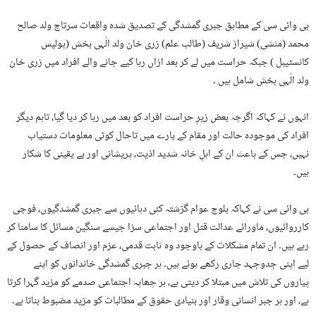
بی وائی سی کے مطابق جبری گمشدگی کے تصدیق شدہ واقعات سرتاج ولد صالح
محمد (منشی) شیراز شریف (طالب علم) زری خان ولد الٰہی بخش (پولیس
کانسٹیبل ) جبکہ حراست میں لے کر بعد ازاں رہا کیے جانے والے افراد میں زری خان
ولد الٰہی بخش شامل ہیں ۔
انہوں نے کہاکہ اگرچہ بعض زیرِ حراست افراد کو بعد میں رہا کر دیا گیا، تاہم دیگر
افراد کی موجودہ حالت اور مقام کے بارے میں تاحال کوئی معلومات دستیاب
نہیں، جس کے باعث ان کے اہلِ خانہ شدید اذیت، پریشانی اور بے یقینی کا شکار
ہیں۔
بی وائی سی نے کہاکہ بلوچ عوام گزشتہ کئی دہائیوں سے جبری گمشدگیوں، فوجی
کارروائیوں، ماورائے عدالت قتل اور اجتماعی سزا جیسے سنگین مسائل کا سامنا کر
رہے ہیں۔ ان تمام مشکلات کے باوجود وہ ثابت قدمی، عزم اور انصاف کے حصول کے
لیے اپنی جدوجہد جاری رکھے ہوئے ہیں۔ ہر جبری گمشدگی خاندانوں کو اپنے
پیاروں کی تلاش میں مبتلا کر دیتی ہے، ہر چھاپہ اجتماعی صدمے کو مزید گہرا کرتا
ہے، اور ہر جبر انسانی وقار اور بنیادی حقوق کے مطالبات کو مزید مضبوط بناتا ہے۔