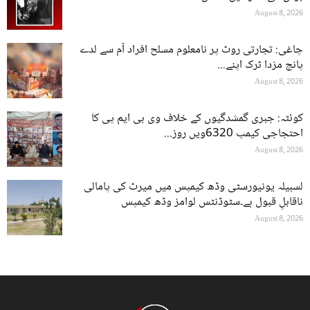
August 8, 2026
چاغی: تجارتی روٹ پر نامعلوم مسلح افراد آم سے لدے
پانچ مزدا ٹرک اپنے...
August 8, 2026
کوئٹہ: جبری گمشدگیوں کے خلاف وی بی ایم پی کا
احتجاجی کیمپ 6320ویں روز...
August 8, 2026
لسبیلہ یونیورسٹی وڈھ کیمپس میں میرٹ کی پامالی
ناقابلِ قبول ہے۔سٹوڈنٹس لوامز وڈھ کیمپس
August 8, 2026