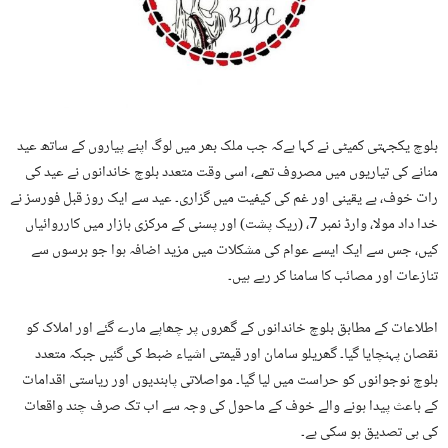
بلوچ یکجہتی کمیٹی نے کہا ہےکہ جب ملک بھر میں لوگ اپنے پیاروں کے ساتھ عید
منانے کی تیاریوں میں مصروف تھے، اسی وقت متعدد بلوچ خاندانوں نے عید کی
رات خوف، بے یقینی اور غم کی کیفیت میں گزاری۔ عید سے ایک روز قبل فورسز نے
خدا داد مولا، وارڈ نمبر 7، (ریک پشت) اور پسنی کے مرکزی بازار میں کارروائیاں
کیں، جس سے ایک ایسے عوام کی مشکلات میں مزید اضافہ ہوا جو برسوں سے
تنازعات اور مصائب کا سامنا کر رہے ہیں۔
اطلاعات کے مطابق بلوچ خاندانوں کے گھروں پر چھاپے مارے گئے اور املاک کو
نقصان پہنچایا گیا۔ گھریلو سامان اور قیمتی اشیاء ضبط کی گئیں جبکہ متعدد
بلوچ نوجوانوں کو حراست میں لیا گیا۔ مواصلاتی پابندیوں اور ریاستی اقدامات
کے باعث پیدا ہونے والے خوف کے ماحول کی وجہ سے اب تک صرف چند واقعات
کی ہی تصدیق ہو سکی ہے۔