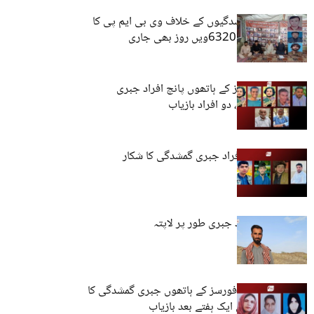
کوئٹہ: جبری گمشدگیوں کے خلاف وی بی ایم پی کا
احتجاجی کیمپ 6320ویں روز بھی جاری
بلوچستان: فورسز کے ہاتھوں پانچ افراد جبری
گمشدگی کا شکار، دو افراد بازیاب
بلوچستان: چار افراد جبری گمشدگی کا شکار
کراچی: تین افراد جبری طور پر لاپتہ
کوئٹہ: پاکستانی فورسز کے ہاتھوں جبری گمشدگی کا
شکار تین خواتین ایک ہفتے بعد بازیاب