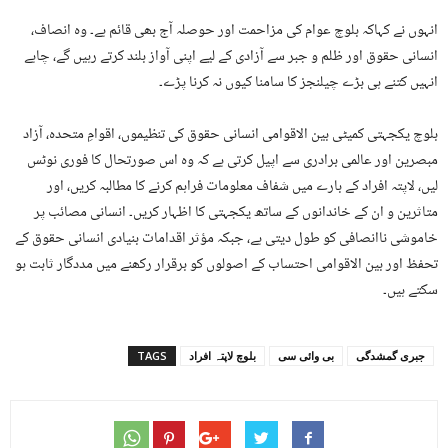
انہوں نے کہاکہ بلوچ عوام کی مزاحمت اور حوصلہ آج بھی قائم ہے۔ وہ انصاف،
انسانی حقوق اور ظلم و جبر سے آزادی کے لیے اپنی آواز بلند کرتے رہیں گے، چاہے
انہیں کتنے ہی بڑے چیلنجز کا سامنا کیوں نہ کرنا پڑے۔
بلوچ یکجہتی کمیٹی بین الاقوامی انسانی حقوق کی تنظیموں، اقوامِ متحدہ، آزاد
مبصرین اور عالمی برادری سے اپیل کرتی ہے کہ وہ اس صورتحال کا فوری نوٹس
لیں، لاپتہ افراد کے بارے میں شفاف معلومات فراہم کرنے کا مطالبہ کریں، اور
متاثرین و ان کے خاندانوں کے ساتھ یکجہتی کا اظہار کریں۔ انسانی مصائب پر
خاموشی ناانصافی کو طول دیتی ہے، جبکہ مؤثر اقدامات بنیادی انسانی حقوق کے
تحفظ اور بین الاقوامی احتساب کے اصولوں کو برقرار رکھنے میں مددگار ثابت ہو
سکتے ہیں۔
جبری گمشدگی
بی وائی سی
بلوچ لاپتہ افراد
TAGS