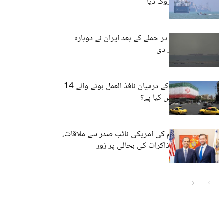
ریسکیو آپریشن روک دیا
اسرائیل کے لبنان پر حملے کے بعد ایران نے دوبارہ
آبنائے ہرمز بند کر دی
امریکہ اور ایران کے درمیان نافذ العمل ہونے والے 14
نکاتی معاہدے میں کیا ہے؟
قطری وزیرِ اعظم کی امریکی نائب صدر سے ملاقات،
ایران کے ساتھ مذاکرات کی بحالی پر زور