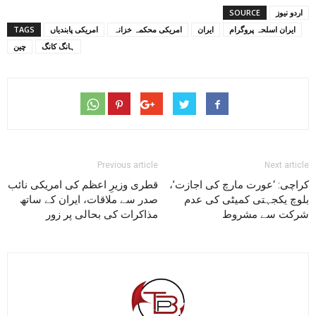
اردو نیوز
SOURCE
ایران اسلحہ پروگرام
ایران
امریکی محکمہ خزانہ
امریکی پابندیاں
TAGS
ہانگ کانگ
چین
Previous article
Next article
کراچی: ‘عورت مارچ کی اجازت’،
قطری وزیرِ اعظم کی امریکی نائب
بلوچ یکجہتی کمیٹی کی عدم
صدر سے ملاقات، ایران کے ساتھ
شرکت سے مشروط
مذاکرات کی بحالی پر زور