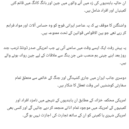
ان حالیہ پابندیوں کی زد میں آنے والوں میں چین اور ہانگ کانگ میں قائم کئی
کمپنیاں اور افراد شامل ہیں۔
واشنگٹن کا موقف ہے کہ یہ عناصر ایرانی فوج کو وہ حساس آلات اور مواد فراہم
کر رہے تھے جو بین الاقوامی قوانین کے تحت ممنوعہ ہیں۔
یہ پیش رفت ایک ایسے وقت میں سامنے آئی ہے جب امریکی صدر ڈونلڈ ٹرمپ چند
روز بعد اپنے چینی ہم منصب شی جن پنگ سے ملاقات کے لیے چین روانہ ہونے والے
ہیں۔
دوسری جانب ایران میں جاری کشیدگی اور جنگ کے خاتمے سے متعلق تمام
سفارتی کوششیں اس وقت تعطل کا شکار ہیں۔
امریکی محکمہ خزانہ کے مطابق ان پابندیوں کے نتیجے میں نامزد افراد اور
کمپنیوں کے امریکہ میں موجود تمام اثاثے منجمد کر دیے جائیں گے اور کسی بھی
امریکی شہری یا کمپنی کو ان کے ساتھ تجارت کی اجازت نہیں ہو گی۔