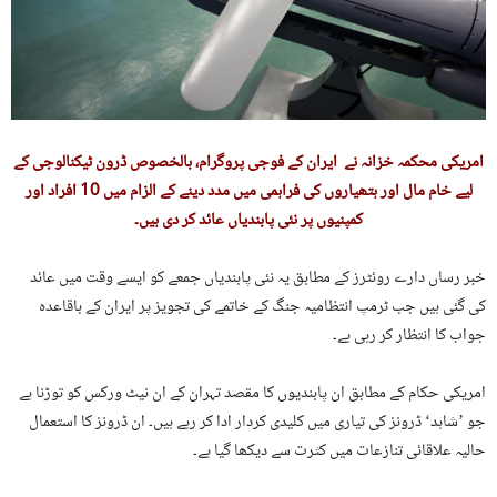
امریکی محکمہ خزانہ نے ایران کے فوجی پروگرام، بالخصوص ڈرون ٹیکنالوجی کے
لیے خام مال اور ہتھیاروں کی فراہمی میں مدد دینے کے الزام میں 10 افراد اور
کمپنیوں پر نئی پابندیاں عائد کر دی ہیں۔
خبر رساں دارے روئٹرز کے مطابق یہ نئی پابندیاں جمعے کو ایسے وقت میں عائد
کی گئی ہیں جب ٹرمپ انتظامیہ جنگ کے خاتمے کی تجویز پر ایران کے باقاعدہ
جواب کا انتظار کر رہی ہے۔
امریکی حکام کے مطابق ان پابندیوں کا مقصد تہران کے ان نیٹ ورکس کو توڑنا ہے
جو ’شاہد‘ ڈرونز کی تیاری میں کلیدی کردار ادا کر رہے ہیں۔ ان ڈرونز کا استعمال
حالیہ علاقائی تنازعات میں کثرت سے دیکھا گیا ہے۔