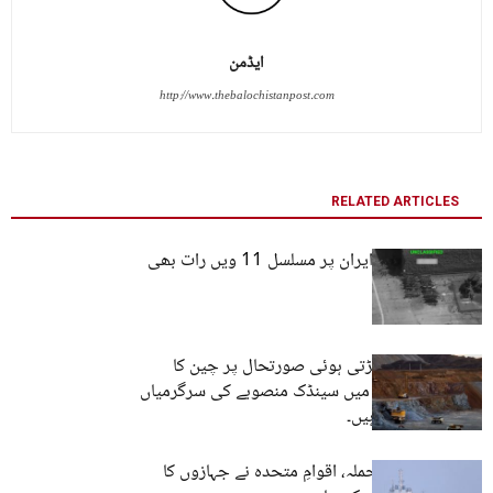
ایڈمن
http://www.thebalochistanpost.com
RELATED ARTICLES
امریکی فوج کے ایران پر مسلسل 11 ویں رات بھی
حملے
بلوچستان کی بگڑتی ہوئی صورتحال پر چین کا
انتباہ: بلوچستان میں سینڈک منصوبے کی سرگرمیاں
معطل ہو سکتی ہیں۔
آبنائے ہرمز میں حملہ، اقوامِ متحدہ نے جہازوں کا