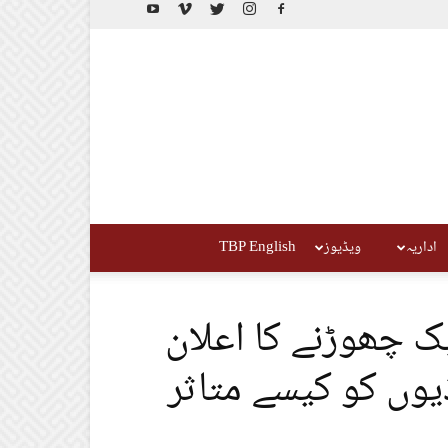
اداریہ
ویڈیوز
TBP English
ک چھوڑنے کا اعلان
ڈیوں کو کیسے متاثر