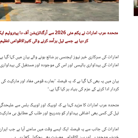
متحدہ عرب امارات نے یکم مئی 2026 سے آرگنائز
کر دیا ہے جسے تیل برآمد کرنے والی کثیرالاقوامی تنظیم
امارات کی سرکاری خبر نیوز ایجنسی پر شائع ہونے والے بیان میں کہا گیا 
امارات کی پیداواری پالیسی اور اس کی موجودہ اور مستقبل کی پیداواری 
بیان میں یہ بھی کہا گیا ہے کہ یہ فیصلہ ’ہمارے قومی مفاد اور مارکیٹ کی
کردار ادا کرنے کے عزم کی بنیاد پر کیا گیا ہے۔‘
متحدہ عرب امارات کا مزید کہنا ہے کہ اوپیک اور اوپیک پلس سے علیحدگی کے
تیل کی کسی بھی اضافی پیداوار کو بتدریج اور طلب کے مطابق ہی مارکیٹ م
امارات کی جانب سے یہ فیصلہ ایک ایسے وقت میں سامنے آیا ہے جب ایران جن
خدشہ موجود ہے اور بین الاقوامی معیشت بھی ہچکولے کھا رہی ہے۔