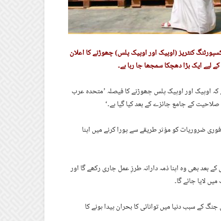
یشن آف دا پیٹرولیم ایکسپورٹنگ کنٹریز (اوپیک اور اوپیک پلس) چھوڑنے کا اعلان
 کے لیے ایک بڑا دھچکا سمجھا جا رہا ہے۔
ہے کہ اوپیک اور اوپیک پلس چھوڑنے کا فیصلہ ’متحدہ عرب
صلاحیت کے جامع جائزے کے بعد کیا گیا ہے۔‘
 فوری ضروریات کو مؤثر طریقے سے پورا کرنے میں اپنا
 بعد بھی وہ اپنا ذمہ دارانہ طرزِ عمل جاری رکھے گا اور
یں لایا جائے گا۔
گ کے سبب دنیا میں توانائی کا بحران پیدا ہونے کا