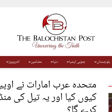
بلوچستان
جنوبی ایشیا
دنیا
مضامین
انٹرویوز
The
متحدہ عرب امارات نے اوپی
کیوں کیا اور یہ تیل کی من
کرے گا؟
Balochistan