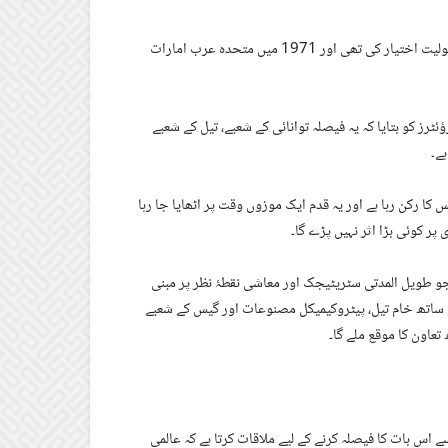
متحدہ عرب امارات نے ابو ظہبی کے ذریعے سنہ 1967 میں اوپیک میں شمولیت اختیار کی تھی اور 1971 میں متحدہ عرب امارات
رز کو بتایا کہ یہ فیصلہ توانائی کے شعبے، تیل کے شعبے
ے۔
 رکن رہا ہے اور یہ قدم ایک موزوں وقت پر اٹھایا جا رہا
پر کوئی بڑا اثر نہیں پڑے گا۔
جو طویل المدتی سٹریٹیجک اور معاشی نقطۂ نظر پر مبنی
 ساتھ خام تیل، پیٹروکیمیکل مصنوعات اور گیس کے شعبے
عاون کا موقع ملے گا۔
عدگی سے اس بات کا فیصلہ کرنے کے لیے ملاقات کرتا ہے کہ عالمی