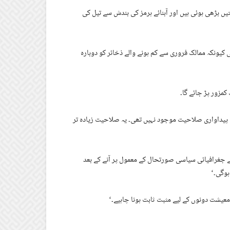
ں بڑھی ہوئی ہیں اور آبنائے ہرمز کی بندش سے تیل کی
گی کیونکہ ممالک فروری سے کم ہونے والے ذخائر کو دوبارہ
مزور پڑ جائے گا۔
ی پیداواری صلاحیت موجود نہیں تھی۔ یہ صلاحیت زیادہ تر
 جغرافیائی سیاسی صورتحال کے معمول پر آنے کے بعد
ہوگی۔‘
معیشت دونوں کے لیے مثبت ثابت ہونا چاہیے۔‘