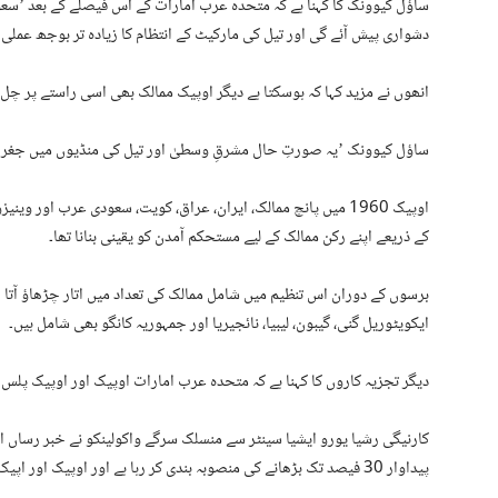
ساؤل کیوونک کا کہنا ہے کہ متحدہ عرب امارات کے اس فیصلے کے بعد ’سعو
دشواری پیش آئے گی اور تیل کی مارکیٹ کے انتظام کا زیادہ تر بوجھ عملی طو
انھوں نے مزید کہا کہ ہوسکتا ہے دیگر اوپیک ممالک بھی اسی راستے پر چل 
ساؤل کیوونک ’یہ صورتِ حال مشرقِ وسطیٰ اور تیل کی منڈیوں میں جغراف
اوپیک 1960 میں پانچ ممالک، ایران، عراق، کویت، سعودی عرب اور وی
کے ذریعے اپنے رکن ممالک کے لیے مستحکم آمدن کو یقینی بنانا تھا۔
برسوں کے دوران اس تنظیم میں شامل ممالک کی تعداد میں اتار چڑھاؤ آتا رہا
ایکویٹوریل گنی، گیبون، لیبیا، نائجیریا اور جمہوریہ کانگو بھی شامل ہیں۔
دیگر تجزیہ کاروں کا کہنا ہے کہ متحدہ عرب امارات اوپیک اور اوپیک پلس 
کارنیگی رشیا یورو ایشیا سینٹر سے منسلک سرگے واکولینکو نے خبر رساں ا
پیداوار 30 فیصد تک بڑھانے کی منصوبہ بندی کر رہا ہے اور اوپیک اور اپیک پلس کی تعین کردہ حدود میں رہتے ہوئے مشکل تھا۔‘