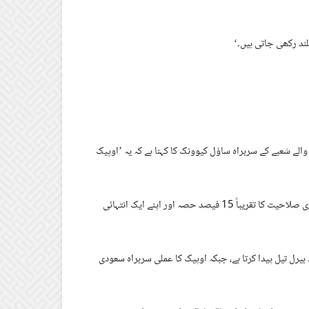
ند رکھی جاتی ہیں۔‘
الے شعبے کے سربراہ ساؤل کیوونک کا کہنا ہے کہ یہ ’اوپیک
ان کا کہنا ہے کہ ’متحدہ عرب امارات کی علیحدگی سے اوپیک اپنی پیداواری صلاحیت کا تقریباً 15 فیصد حصہ اور اپنے ایک انتہائی
ازہ اعداد و شمار کے مطابق متحدہ عرب امارات سالانہ 29 لاکھ بیرل تیل پیدا کرتا ہے، جبکہ اوپیک کا عملی سربراہ سعودی