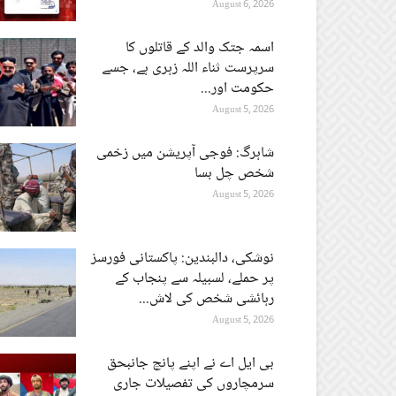
August 6, 2026
اسمہ جتک والد کے قاتلوں کا
سرپرست ثناء اللہ زہری ہے، جسے
حکومت اور...
August 5, 2026
شاہرگ: فوجی آپریشن میں زخمی
شخص چل بسا
August 5, 2026
نوشکی، دالبندین: پاکستانی فورسز
پر حملے، لسبیلہ سے پنجاب کے
رہائشی شخص کی لاش...
August 5, 2026
بی ایل اے نے اپنے پانچ جانبحق
سرمچاروں کی تفصیلات جاری