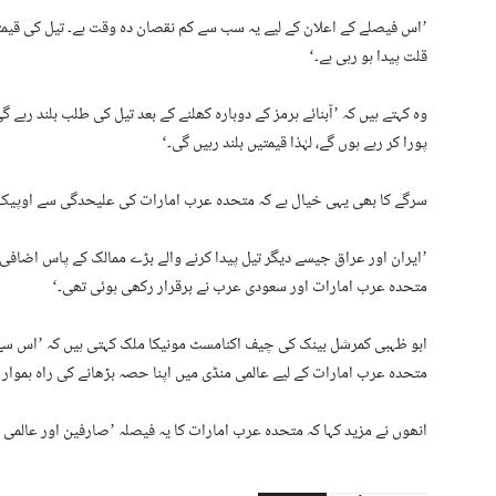
’اس فیصلے کے اعلان کے لیے یہ سب سے کم نقصان دہ وقت ہے۔ تیل کی قیمتی
قلت پیدا ہو رہی ہے۔‘
وہ کہتے ہیں کہ ’آبنائے ہرمز کے دوبارہ کھلنے کے بعد تیل کی طلب بلند رہے 
پورا کر رہے ہوں گے، لہٰذا قیمتیں بلند رہیں گی۔‘
سرگے کا بھی یہی خیال ہے کہ متحدہ عرب امارات کی علیحدگی سے اوپیک ک
’ایران اور عراق جیسے دیگر تیل پیدا کرنے والے بڑے ممالک کے پاس اضاف
متحدہ عرب امارات اور سعودی عرب نے برقرار رکھی ہوئی تھی۔‘
ابو ظہبی کمرشل بینک کی چیف اکنامسٹ مونیکا ملک کہتی ہیں کہ ’اس سے
متحدہ عرب امارات کے لیے عالمی منڈی میں اپنا حصہ بڑھانے کی راہ ہموار 
انھوں نے مزید کہا کہ متحدہ عرب امارات کا یہ فیصلہ ’صارفین اور عالمی 