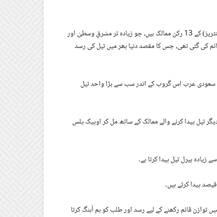
اس گروپ کے مرکز میں اوپیک (آرگنائزیشن آف دی پیٹرولیم ایکسپورٹنگ کنٹریز) کے 13 رکن ممالک ہیں، جو زیادہ تر مشرقِ وسطیٰ اور
1 میں ایک کارٹل کے طور پر قائم کی گئی تھی، جس کا مقصد دنیا بھر میں تیل کی رسد
 تیل کا تقریباً 30 فیصد پیدا کرتے ہیں۔ سعودی عرب اس گروپ کے اندر سب سے بڑا واحد تیل
ہ 2016 میں جب تیل کی قیمتیں خاص طور پر کم تھیں، اوپیک نے 10 دیگر تیل پیدا کرنے والے ممالک کے ساتھ مل کر اوپیک پلس
زیادہ بیرل تیل پیدا کرتا ہے۔
ں توازن قائم رکھنے کے لیے رسد اور طلب کو ہم آہنگ کرتا