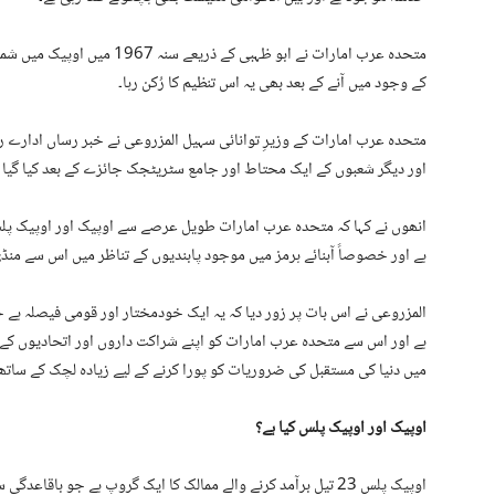
کے وجود میں آنے کے بعد بھی یہ اس تنظیم کا رُکن رہا۔
متحدہ عرب امارات کے وزیرِ توانائی سہیل المزروعی نے خبر رساں ادارے رؤئٹ
اور دیگر شعبوں کے ایک محتاط اور جامع سٹریٹجک جائزے کے بعد کیا گیا ہ
انھوں نے کہا کہ متحدہ عرب امارات طویل عرصے سے اوپیک اور اوپیک پلس کا
ہے اور خصوصاً آبنائے ہرمز میں موجود پابندیوں کے تناظر میں اس سے منڈی 
المزروعی نے اس بات پر زور دیا کہ یہ ایک خودمختار اور قومی فیصلہ ہے 
ہے اور اس سے متحدہ عرب امارات کو اپنے شراکت داروں اور اتحادیوں کے
میں دنیا کی مستقبل کی ضروریات کو پورا کرنے کے لیے زیادہ لچک کے ساتھ ت
اوپیک اور اوپیک پلس کیا ہے؟
اوپیک پلس 23 تیل برآمد کرنے والے ممالک کا ایک گروپ ہے جو باقا