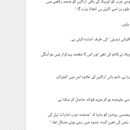
دی عرب کو اوپیک کے باقی اراکین کو متحد رکھنے میں
ر پر اسے اکیلے ہی اٹھانا پڑے گا۔‘
پڑیں۔
یائی تبدیلی‘ کی طرف اشارہ کرتی ہے۔
نیزویلا، نے قائم کی تھی اور اس کا مقصد پیداوار میں ہم آہنگی
 ہے، تاہم بانی اراکین کے علاوہ اس میں الجزائر،
سے علیحدہ ہو کر مزید فوائد حاصل کر سکتا ہے۔
یجنسی روئٹرز کو بتایا کہ ’متحدہ عرب امارات تیل کی