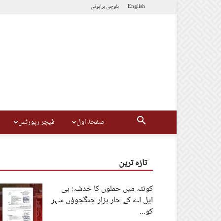
English
بلوچی
براہوئی
صفحۂ اول
فیچر رپورٹس
تازہ ترین
کوئٹہ میں حملوں کا خدشہ: بی
ایل اے کے چار ہزار جنگجوؤں شہر
کو...