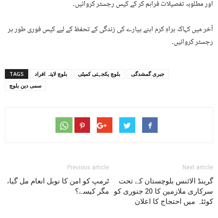
اور مطلوبہ تفصیلات فراہم کر کے کیس رجسٹر کروائیں۔
آخر میں کہاکہ براہِ کرم اپنے پیارے کی زندگی کے تحفظ کے لیے کیس فوری طور پر
رجسٹر کروائیں۔
جبری گمشدگی
بلوچ یکجہتی کمیٹی
بلوچ لاپتہ افراد
TAGS
سمی دین بلوچ
Previous article
Next article
گرینڈ الائنس بلوچستان کے تحت
ٹرمپ کو امن کا نوبل انعام مل گیا،
سرکاری ملازمین کا 20 جنوری کو
مگر کیسے؟
کوئٹہ میں احتجاج کا اعلان