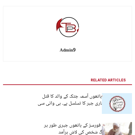
Admin9
RELATED ARTICLES
ڈیتھ اسکواڈ کے ہاتھوں آسمہ جتک کے والد کا قتل
بلوچستان میں جاری جبر کا تسلسل ہے۔ بی وائی سی
لسبیلہ: پاکستانی فورسز کے ہاتھوں جبری طور پر
لاپتا کیے گئے بزرگ شخص کی لاش برآمد