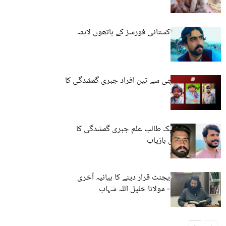
کوئٹہ: نوجوان پاکستانی فورسز کے ہاتھوں لاپتہ
مستونگ اور کراچی سے تین افراد جبری گمشدگی کا
شکار
حب، مستونگ: ایک طالب علم جبری گمشدگی کا
شکار، ایک شخص بازیاب
بلوچ کو انڈیا کا ایجنٹ قرار دینے کا بیانیہ آخری
سانسیں لے رہا ہے- مولانا خلیل اللہ شہاب