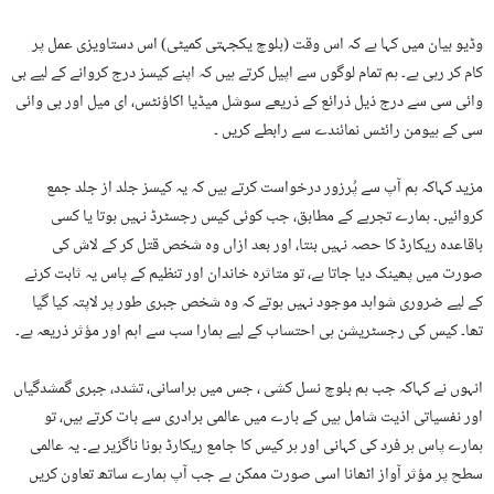
وڈیو بیان میں کہا ہے کہ اس وقت (بلوچ یکجہتی کمیٹی) اس دستاویزی عمل پر
کام کر رہی ہے۔ ہم تمام لوگوں سے اپیل کرتے ہیں کہ اپنے کیسز درج کروانے کے لیے بی
وائی سی سے درج ذیل ذرائع کے ذریعے سوشل میڈیا اکاؤنٹس، ای میل اور بی وائی
سی کے ہیومن رائٹس نمائندے سے رابطے کریں ۔
مزید کہاکہ ہم آپ سے پُرزور درخواست کرتے ہیں کہ یہ کیسز جلد از جلد جمع
کروائیں۔ ہمارے تجربے کے مطابق، جب کوئی کیس رجسٹرڈ نہیں ہوتا یا کسی
باقاعدہ ریکارڈ کا حصہ نہیں بنتا، اور بعد ازاں وہ شخص قتل کر کے لاش کی
صورت میں پھینک دیا جاتا ہے، تو متاثرہ خاندان اور تنظیم کے پاس یہ ثابت کرنے
کے لیے ضروری شواہد موجود نہیں ہوتے کہ وہ شخص جبری طور پر لاپتہ کیا گیا
تھا۔ کیس کی رجسٹریشن ہی احتساب کے لیے ہمارا سب سے اہم اور مؤثر ذریعہ ہے۔
انہوں نے کہاکہ جب ہم بلوچ نسل کشی ، جس میں ہراسانی، تشدد، جبری گمشدگیاں
اور نفسیاتی اذیت شامل ہیں کے بارے میں عالمی برادری سے بات کرتے ہیں، تو
ہمارے پاس ہر فرد کی کہانی اور ہر کیس کا جامع ریکارڈ ہونا ناگزیر ہے۔ یہ عالمی
سطح پر مؤثر آواز اٹھانا اسی صورت ممکن ہے جب آپ ہمارے ساتھ تعاون کریں