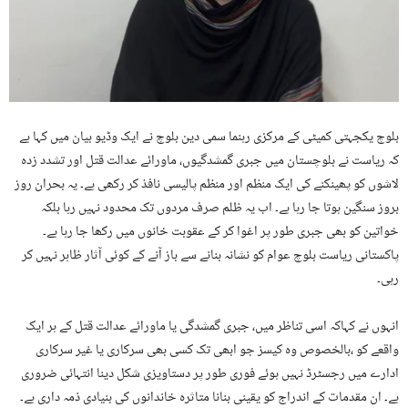
بلوچ یکجہتی کمیٹی کے مرکزی رہنما سمی دین بلوچ نے ایک وڈیو بیان میں کہا ہے
کہ ریاست نے بلوچستان میں جبری گمشدگیوں، ماورائے عدالت قتل اور تشدد زدہ
لاشوں کو پھینکنے کی ایک منظم اور منظم پالیسی نافذ کر رکھی ہے۔ یہ بحران روز
بروز سنگین ہوتا جا رہا ہے۔ اب یہ ظلم صرف مردوں تک محدود نہیں رہا بلکہ
خواتین کو بھی جبری طور پر اغوا کر کے عقوبت خانوں میں رکھا جا رہا ہے۔
پاکستانی ریاست بلوچ عوام کو نشانہ بنانے سے باز آنے کے کوئی آثار ظاہر نہیں کر
رہی۔
انہوں نے کہاکہ اسی تناظر میں، جبری گمشدگی یا ماورائے عدالت قتل کے ہر ایک
واقعے کو ،بالخصوص وہ کیسز جو ابھی تک کسی بھی سرکاری یا غیر سرکاری
ادارے میں رجسٹرڈ نہیں ہوئے فوری طور پر دستاویزی شکل دینا انتہائی ضروری
ہے۔ ان مقدمات کے اندراج کو یقینی بنانا متاثرہ خاندانوں کی بنیادی ذمہ داری ہے۔