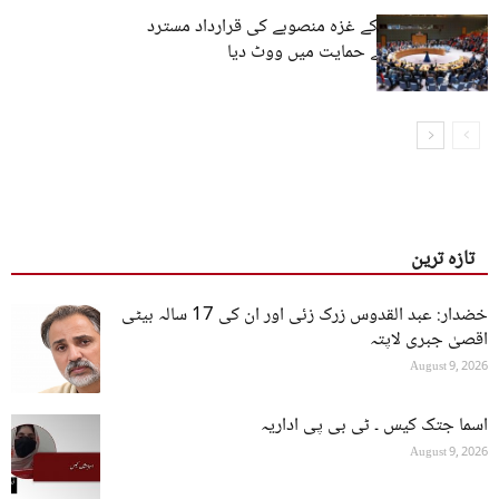
حماس نے ٹرمپ کے غزہ منصوبے کی قرارداد مسترد
کردی، پاکستان نے حمایت میں ووٹ دیا
تازہ ترین
خضدار: عبد القدوس زرک زئی اور ان کی 17 سالہ بیٹی
اقصیٰ جبری لاپتہ
August 9, 2026
اسما جتک کیس ۔ ٹی بی پی اداریہ
August 9, 2026