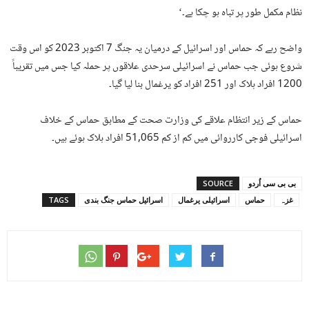
نظام مکمل طور پر تباہ ہو چکا ہے۔‘
واضح رہے کہ حماس اور اسرائیل کے درمیان یہ جنگ 7 اکتوبر 2023 کو اس وقت
شروع ہوئی جب حماس نے اسرائیلی سرحدی علاقوں پر حملہ کیا جس میں تقریباً
1200 افراد ہلاک اور 251 افراد کو یرغمال بنا لیا گیا۔
حماس کے زیر انتظام علاقے کی وزارت صحت کے مطابق حماس کے خلاف
اسرائیلی فوجی کارروائی میں کم از کم 51,065 افراد ہلاک ہوئے ہیں۔
بی بی سی اُردو
SOURCE
غزہ
حماس
اسرائیلی یرغمال
اسرائیل حماس جنگ بندی
TAGS