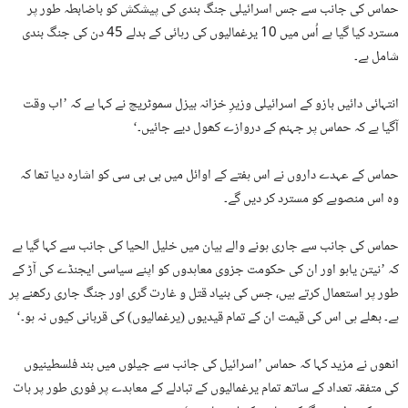
حماس کی جانب سے جس اسرائیلی جنگ بندی کی پیشکش کو باضابطہ طور پر
مسترد کیا گیا ہے اُس میں 10 یرغمالیوں کی رہائی کے بدلے 45 دن کی جنگ بندی
شامل ہے۔
انتہائی دائیں بازو کے اسرائیلی وزیرِ خزانہ بیزل سموٹریچ نے کہا ہے کہ ’اب وقت
آگیا ہے کہ حماس پر جہنم کے دروازے کھول دیے جائیں۔‘
حماس کے عہدے داروں نے اس ہفتے کے اوائل میں بی بی سی کو اشارہ دیا تھا کہ
وہ اس منصوبے کو مسترد کر دیں گے۔
حماس کی جانب سے جاری ہونے والے بیان میں خلیل الحیا کی جانب سے کہا گیا ہے
کہ ’نیتن یاہو اور ان کی حکومت جزوی معاہدوں کو اپنے سیاسی ایجنڈے کی آڑ کے
طور پر استعمال کرتے ہیں، جس کی بنیاد قتل و غارت گری اور جنگ جاری رکھنے پر
ہے۔ بھلے ہی اس کی قیمت ان کے تمام قیدیوں (یرغمالیوں) کی قربانی کیوں نہ ہو۔‘
انھوں نے مزید کہا کہ حماس ’اسرائیل کی جانب سے جیلوں میں بند فلسطینیوں
کی متفقہ تعداد کے ساتھ تمام یرغمالیوں کے تبادلے کے معاہدے پر فوری طور پر بات