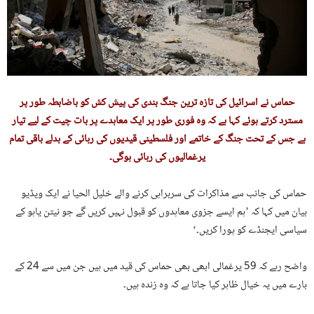
حماس نے اسرائیل کی تازہ ترین جنگ بندی کی پیش کش کو باضابطہ طور پر
مسترد کرتے ہوئے کہا ہے کہ وہ فوری طور پر ایک معاہدے پر بات چیت کے لیے تیار
ہے جس کے تحت جنگ کے خاتمے اور فلسطینی قیدیوں کی رہائی کے بدلے باقی تمام
یرغمالیوں کی رہائی ہوگی۔
حماس کی جانب سے مذاکرات کی سربراہی کرنے والے خلیل الحیا نے ایک ویڈیو
بیان میں کہا کہ ’ہم ایسے جزوی معاہدوں کو قبول نہیں کریں گے جو نیتن یاہو کے
سیاسی ایجنڈے کو پورا کریں۔‘
واضح رہے کہ 59 یرغمالی ابھی بھی حماس کی قید میں ہیں جن میں سے 24 کے
بارے میں یہ خیال ظاہر کیا جاتا ہے کہ وہ زندہ ہیں۔