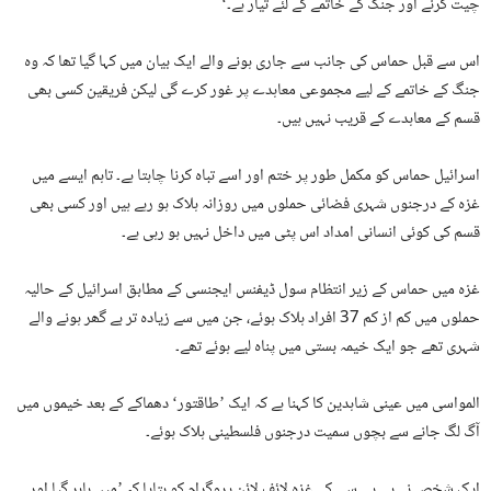
چیت کرنے اور جنگ کے خاتمے کے لئے تیار ہے۔‘
اس سے قبل حماس کی جانب سے جاری ہونے والے ایک بیان میں کہا گیا تھا کہ وہ
جنگ کے خاتمے کے لیے مجموعی معاہدے پر غور کرے گی لیکن فریقین کسی بھی
قسم کے معاہدے کے قریب نہیں ہیں۔
اسرائیل حماس کو مکمل طور پر ختم اور اسے تباہ کرنا چاہتا ہے۔ تاہم ایسے میں
غزہ کے درجنوں شہری فضائی حملوں میں روزانہ ہلاک ہو رہے ہیں اور کسی بھی
قسم کی کوئی انسانی امداد اس پٹی میں داخل نہیں ہو رہی ہے۔
غزہ میں حماس کے زیر انتظام سول ڈیفنس ایجنسی کے مطابق اسرائیل کے حالیہ
حملوں میں کم از کم 37 افراد ہلاک ہوئے، جن میں سے زیادہ تر بے گھر ہونے والے
شہری تھے جو ایک خیمہ بستی میں پناہ لیے ہوئے تھے۔
المواسی میں عینی شاہدین کا کہنا ہے کہ ایک ’طاقتور‘ دھماکے کے بعد خیموں میں
آگ لگ جانے سے بچوں سمیت درجنوں فلسطینی ہلاک ہوئے۔
ایک شخص نے بی بی سی کے غزہ لائف لائن پروگرام کو بتایا کہ ’میں باہر گیا اور