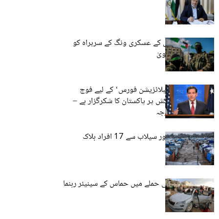
اسرائیل کا حماس کے عسکری ونگ کے سربراہ کو
نشانہ بنانے کا دعویٰ
امریکہ ’غزہ سٹیبلائزیشن فورس‘ کے لیے فوج
بھیجنے کی پیشکش پر پاکستان کا شکرگزار ہے –
امریکی وزیرِ خارجہ
غزہ میں سردی اور سیلاب سے 17 افراد ہلاک
غزہ میں اسرائیلی حملے میں حماس کے سینیئر رہنما
ہلاک