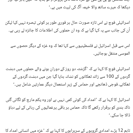
دیکھا کہ میرے ساتھ والا خیمہ آگ کی لپیٹ میں ہے۔‘
اسرائیلی فوج نے اس تازہ صورت حال پر فوری طور پر کوئی تبصرہ نہیں کیا لیکن
اُن کی جانب سے یہ کہا گیا ہے کہ وہ ان حملوں کی اطلاعات کا جائزہ لے رہی ہے۔
اس سے قبل اسرائیل نے فلسطینیوں سے کہا تھا کہ وہ غزہ کے دیگر حصوں سے
الموسی منتقل ہوجائیں۔
اسرائیلی فوج کا کہنا ہے کہ ’گزشتہ دو روز کے دوران ہونے والے حملوں میں دہشت
گردوں کے 100 سے زائد ٹھکانوں کو نشانہ بنایا گیا جن میں دہشت گردوں کے
ٹھکانے، فوجی ڈھانچے اور حماس کے زیرِ استعمال دیگر عمارتیں شامل ہیں۔‘
اسرائیل کا کہنا ہے کہ ’امداد کی کوئی کمی نہیں ہے اور وہ یکم مارچ کو لگائی گئی
ناکہ بندی کو برقرار رکھے گا تاکہ حماس پر باقی یرغمالیوں کی رہائی کے لیے دباؤ
ڈالا جا سکے۔‘
تاہم 12 بڑے امدادی گروپوں کے سربراہوں کا کہنا ہے کہ ’غزہ میں انسانی امداد کا