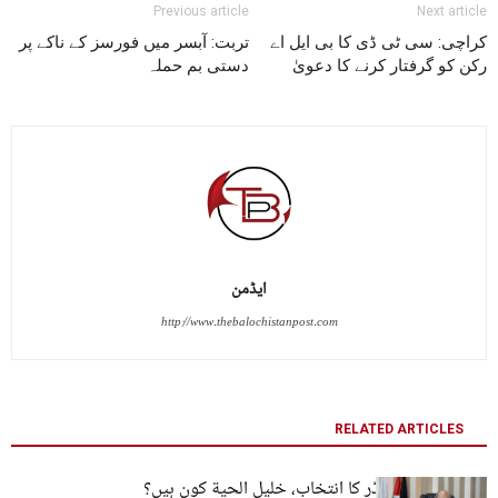
Previous article
Next article
کراچی: سی ٹی ڈی کا بی ایل اے
تربت: آبسر میں فورسز کے ناکے پر
رکن کو گرفتار کرنے کا دعویٰ
دستی بم حملہ
ایڈمن
http://www.thebalochistanpost.com
RELATED ARTICLES
حماس کے نئے لیڈر کا انتخاب، خليل الحية کون ہیں؟