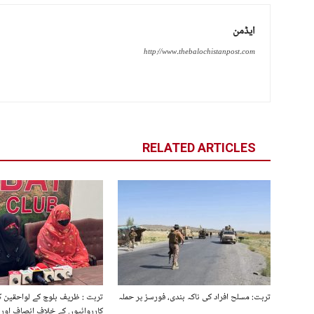
ایڈمن
http://www.thebalochistanpost.com
RELATED ARTICLES
تربت: مسلح افراد کی ناکہ بندی، فورسز پر حملہ
تربت : ظریف بلوچ کے لواحقین ک
کارروائیوں کے خلاف انصاف اور 