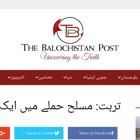
بلوچستان
جنوبی ایشیا
دنیا
مضامین
انٹرویوز
The
تربت: مسلح حملے میں ای
Balochistan
Tweet on Twitter
Share on Facebook