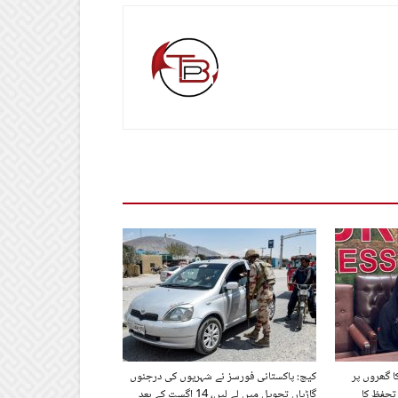
ا گھروں پر
کیچ: پاکستانی فورسز نے شہریوں کی درجنوں
تحفظ کا
گاڑیاں تحویل میں لے لیں، 14 اگست کے بعد