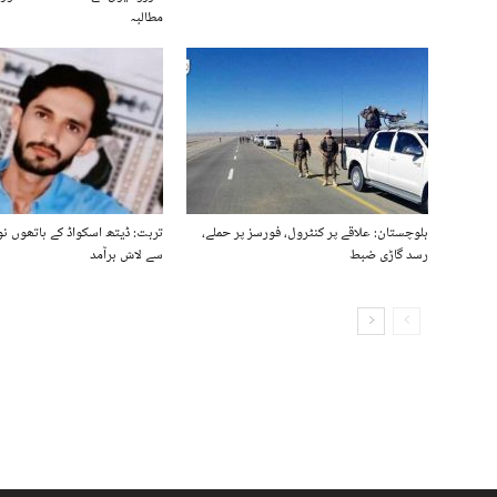
مطالبہ
بلوچستان: علاقے پر کنٹرول، فورسز پر حملے،
تربت: ڈیتھ اسکواڈ کے ہاتھوں ن
رسد گاڑی ضبط
سے لاش برآمد