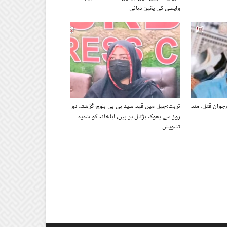
واپسی کی یقین دہانی
وجوان قتل، مند
تربت:جیل میں قید سید بی بی بلوچ گزشتہ دو
روز سے بھوک ہڑتال پر ہیں، اہلخانہ کو شدید
تشویش