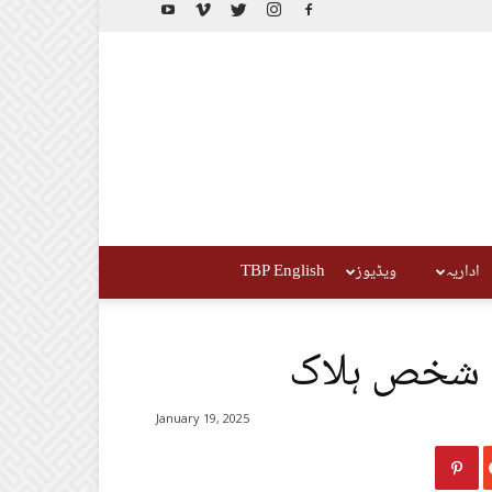
اداریہ
ویڈیوز
TBP English
ک شخص ہلاک
January 19, 2025