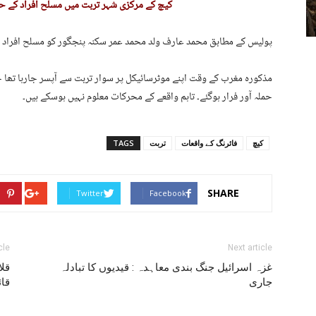
کیچ کے مرکزی شہر تربت میں مسلح افراد کے ح
پولیس کے مطابق محمد عارف ولد محمد عمر سکنہ پنجگور کو مسلح افراد نے
مذکورہ مغرب کے وقت اپنے موٹرسائیکل پر سوار تربت سے آپسر جارہا تھا جن
حملہ آور فرار ہوگئے۔ تاہم واقعے کے محرکات معلوم نہیں ہوسکے ہیں۔
کیچ
فائرنگ کے واقعات
تربت
TAGS
SHARE
Twitter
Facebook
cle
Next article
غزہ اسرائیل جنگ بندی معاہدہ : قیدیوں کا تبادلہ
قل
جاری
قائ