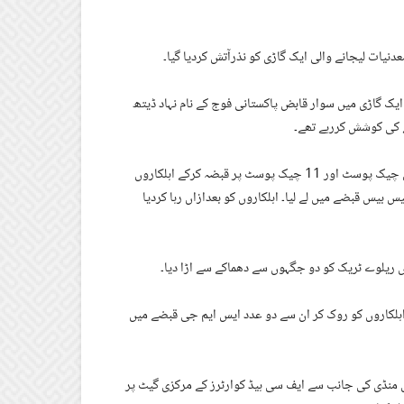
دنیات لیجانے والی ایک گاڑی کو نذرآتش کردیا گیا۔
ایک گاڑی میں سوار قابض پاکستانی فوج کے نام نہاد ڈیتھ
ے کی کوشش کررہے تھے۔
کوئٹہ تفتان شاہراہ پر ناکہ بندی سمیت سرمچاروں نے لیویز فورس کے تختی چیک پوسٹ اور 11 چیک پوسٹ پر قبضہ کرکے اہلکاروں
بیس قبضے میں لے لیا۔ اہلکاروں کو بعدازاں رہا کردیا
 ریلوے ٹریک کو دو جگہوں سے دھماکے سے اڑا دیا۔
اہلکاروں کو روک کر ان سے دو عدد ایس ایم جی قبضے میں
وں نے نوشکی شہر میں منڈی کی جانب سے ایف سی ہیڈ کوارٹرز کے مرکزی گیٹ پر