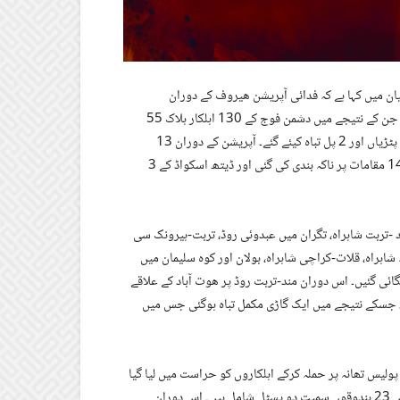
ان میں کہا ہے کہ فدائی آپریشن ھیروف کے دوران
بلوچستان کے 13 اضلاع میں 40 مقامات پر بیک وقت 44 حملے کیئے گئے۔ جن کے نتیجے میں دشمن فوج کے 130 اہلکار ہلاک 55
زخمی ہوئے۔ اسکے علاوہ 2 مقامات پر گیس پائپ لائن، 7 مقامات پر ریلوے پٹڑیاں اور 2 پل تباہ کیئے گئے۔ آپریشن کے دوران 13
معدنیات لیجانے والی گاڑیاں نذر آتش کی گئیں۔ اس دوران بلوچستان میں 14 مقامات پر ناکہ بندی کی گئی اور ڈیتھ اسکواڈ کے 3
 -تربت شاہراہ، تگران میں عبدوئی روڈ، تربت-ہیرونک سی
اہراہ، قلات-کراچی شاہراہ، بولان اور کوہ سلیمان میں
لگائی گئیں۔ اس دوران مند-تربت روڈ پر ھوت آباد کے علاقے
، جسکے نتیجے میں ایک گاڑی مکمل تباہ ہوگئی جس میں
پولیس تھانہ پر حملہ کرکے اہلکاروں کو حراست میں لیا گیا
جبکہ ان کا تمام اسلحہ و دیگر جنگی ساز و سامان قبضے میں لیا گیا جن میں 23 بندوقوں سمیت دو پسٹل شامل ہیں۔ اس دوران