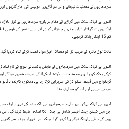
سرمچاروں نے معدنیات لیجانے والی دو گاڑیوں، پولیس کی چار گاڑیوں اور ت
انہوں نے کہاکہ قلات میں گراڑی کے مقام پر بلوچ سرمچاروں نے ٹول پلازہ 
اہلکاروں کو گرفتار کرلیا، جنہیں چھڑانے کیلئے آنے والے دشمن کے فوجی قا
کم 15 اہلکار ہلاک کردیئے۔
قلات ٹول پلازہ کے قریب پُل کو دھماکہ خیز مواد نصب کرکے تباہ کردیا گیا۔
انہوں نے کہاکہ قلات میں سرمچاروں نے قابض پاکستانی فوج کے نام نہاد ڈ
کرکے ہلاک کردیا۔ زبر محمد حسنی ڈیتھ اسکواڈ کے سرغنہ شفیق مینگل ا
گردنواح میں ڈٰیتھ اسکواڈز کی سربراہی کرتا رہا ہے۔ مذکورہ کارندہ ناگا
عرصے سے بے ایل اے کو مطلوب تھا۔
جن میں کیپٹن رینک آفیسر شامل ہے جبکہ انکا اسلحہ ضبط کرلیا گیا۔ اس دورا
ہونے کے ناطے وارننگ دیکر رہا کردیا گیا۔ جبکہ اسی دوران بولان سے گذرنے و