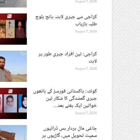
August 7, 2026
کراچی سے جبری لاپتہ پانچ بلوچ
طلبہ بازیاب
August 7, 2026
کراچی: تین افراد جبری طور پر
لاپتہ
August 7, 2026
کوئٹہ: پاکستانی فورسز کے ہاتھوں
جبری گمشدگی کا شکار تین
خواتین ایک ہفتے بعد...
August 7, 2026
چاغی مال بردار بس ڈرائیوں
سمیت تحویل میں، گاڑیوں پر