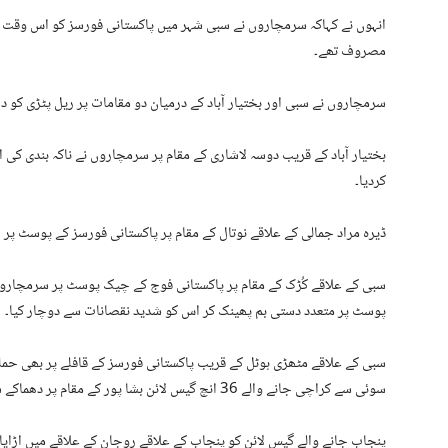
انہوں نے کہاکہ سرمچاروں نے سبی شہر میں پاکستانی فورسز کو اس وقت د
مصروف تھے۔
سرمچاروں نے سبی اور بختیار آباد کے درمیان دو مقامات پر ریل پٹڑی کو دھ
بختیار آباد کے قریب دوسہ لاشاری کے مقام پر سرمچاروں نے ناکہ بندی کی 
کردیا۔
ڈیرہ مراد جمالی کے علاقے نوتال کے مقام پر پاکستانی فورسز کے پوسٹ پر حمل
سبی کے علاقے کُڑک کے مقام پر پاکستانی فوج کے چیک پوسٹ پر سرمچاروں
پوسٹ پر متعدد دستی بم پھینک کر اس کو شدید نقصانات سے دوچار کیا۔
سبی کے علاقے مٹھڑی ہوٹل کے قریب پاکستانی فورسز کے قافلے پر بھی حملہ 
سوئی سے کراچی جانے والے 36 انچ گیس لائن بشا پور کے مقام پر دھماکے سے تباہ کردیا گیا۔
پنجاب جانے والے گیس لائن کو پنجاب کے علاقے روجان کے علاقے میں اڑایا 