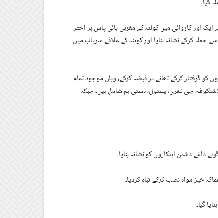
ہ کیا۔
ے ایک اور کاروائی میں کوئٹہ کے مغربی بائی پاس پر اختر
سے حملہ کرکے نشانہ بنایا اور کوئٹہ کے علاقے سریاب میں
ں کو گرفتار کرکے تھانے پر قبضہ کرکے، وہاں موجود تمام
اشنکوف، جی تھری، پستول، دستی بم شامل ہیں۔ جبکہ
 داغے دشمن اہلکاروں کو نشانہ بنایا۔
اکہ خیز مواد نصب کرکے تباہ کردیا۔
ایا گیا۔