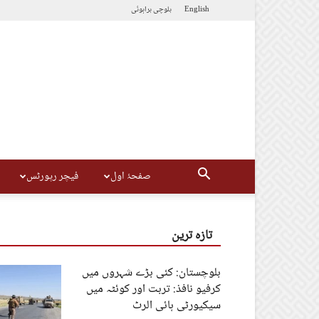
English
بلوچی
براہوئی
صفحۂ اول
فیچر رپورٹس
تازہ ترین
بلوچستان: کئی بڑے شہروں میں
کرفیو نافذ: تربت اور کوئٹہ میں
سیکیورٹی ہائی الرٹ