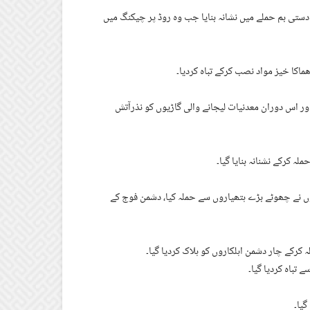
ستی بم حملے میں نشانہ بنایا جب وہ روڈ پر چیکنگ میں
ماکا خیز مواد نصب کرکے تباہ کردیا۔
اور اس دوران معدنیات لیجانے والی گاڑیوں کو نذرآتش
ہ کرکے نشنانہ بنایا گیا۔
 نے چھوٹے بڑے ہتھیاروں سے حملہ کیا، دشمن فوج کے
کرکے چار دشمن اہلکاروں کو ہلاک کردیا گیا۔
گیا۔