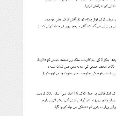
ھانے کو نذرآتش کردیا۔
پر قبضہ کرکے ٹول پلازہ کو نذرآتش کرکے وہاں موجود
فلے پر پہلے سے گھات لگائے سرمچاروں نے حملہ کرکے کم از
یتھ اسکواڈ کے اہم کارندے ملک زبر محمد حسنی کو فائرنگ
ور ذکریا محمد حسنی کی سرپرستی میں قلات شہر و
ہو میں قابض فوج کی جارحیت میں ملوث رہا ہے اور طویل
انہوں نے کہاکہ بولان میں بلوچ سرمچاروں نے ناکہ بندی کے دوران ایف سی کے ایک قافلے پر حملہ کرکے 16 ایف سی اہلکار ہلاک کردیئے
ن پانچ لیویز اہلکار گرفتار کیئے گئے، لیکن انہیں بلوچ
الی ریلوے پٹڑی کو دھماکے سے تباہ کردیا گیا۔