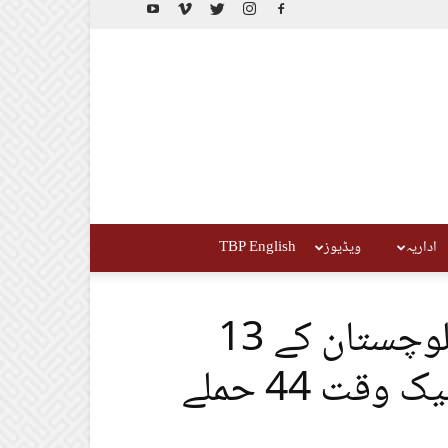
اداریہ
ویڈیوز
TBP English
آپریشن ھیروف کے دوران بلوچستان کے 13
اضلاع میں 40 مقامات پر بیک وقت 44 حملے