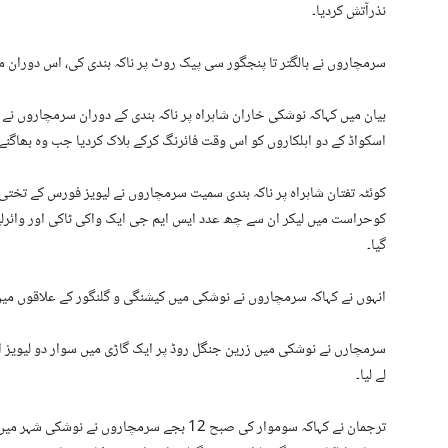
نذرآتش کردیا۔
سرمچاروں نے بالگتر تا پنجگور سی پیک روٹ پر ناکہ بندی کی، اس دوران مع
بیان میں کہاکہ نوشکی خاران شاہراہ پر ناکہ بندی کے دوران سرمچاروں نے 
اسکواڈ کے دو اہلکاروں کو اس وقت فائرنگ کرکے ہلاک کردیا جب وہ بھاگن
کوحراست میں لیکر ان سے چھ عدد ایس ایم جی ایک واکی ٹاکی اور وائرلیس 
گیا۔
انہوں نے کہاکہ سرمچاروں نے نوشکی میں کیشنگی و گلنگور کے علاقوں میں
سرمچارں نے نوشکی میں زرین جنگل روڈ پر ایک گاڑی میں سوار دو لیویز 
لے لیا۔
ترجمان نے کہاکہ سوموار کی صبح 12 بجے سرمچار