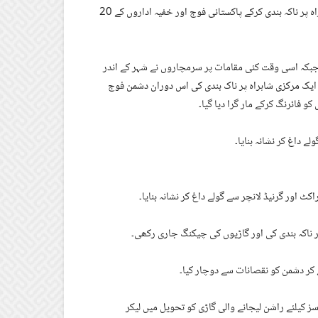
ترجمان نے کہاکہ کوہ سلیمان میں بی ایل اے کے سرمچاروں نے مرکزی شاہراہ پر ناکہ بندی کرکے پاکستانی فوج اور خفیہ اداروں کے 20
بکہ اسی وقت کئی مقامات پر سرمچاروں نے شہر کے اندر
ر ایک مرکزی شاہراہ پر ناک بندی کی اس دوران دشمن فوج
فائرنگ کرکے مار گرا دیا گیا۔
ے داغ کر نشانہ بنایا۔
 اور گرنیڈ لانچر سے گولے داغ کر نشانہ بنایا۔
 ناکہ بندی کی اور گاڑیوں کی چیکنگ جاری رکھی۔
 کر دشمن کو نقصانات سے دوچار کیا۔
ز کیلئے راشن لیجانے والی گاڑی کو تحویل میں لیکر