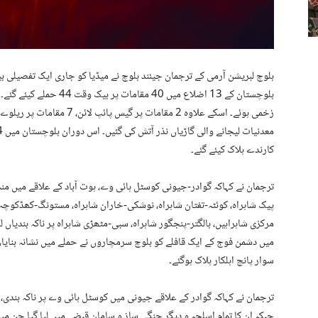
بلوچ لبریشن آرمی کے ترجمان جیئند بلوچ نے میڈیا کو جاری ایک تفصیلی بی
کارندے ہلاک کیئے گئے۔
ترجمان نے کہاکہ گوادر-جیونی کوسٹل ہائی وے، ہوت آباد کے علاقے میں مند
پیک شاہراہ، کوئٹہ-تفتان شاہراہ، نوشکی-خاران شاہراہ، مستونگ-کھڈکوچہ ش
مرکزی شاہراہیں، بالگتر-پنجگور شاہراہ، سبی-مٹھڑی شاہراہ پر ناکہ بندیاں 
میں دشمن فوج کے ایک قافلے کو بلوچ سرمچاروں نے حملے میں نشانہ بنایا
سوار پانچ اہلکار ہلاک ہوگئے۔
ترجمان نے کہاکہ گوادر کے علاقے جیونی میں کوسٹل ہائی وے پر ناکہ بندی، 