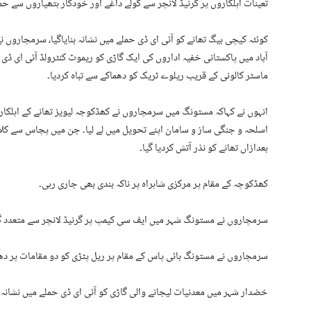
تعینات اہلکاروں پر گرنیڈ لانچر سے گولے داغے اور خودکار ہتھیاروں سے حمل
کوئٹہ کیچی بیگ تھانے کو آئی ای ڈی حملے میں نشانہ بنایاگیا، سرمچاروں ن
آباد میں پاکستانی خفیہ اداروں کی ایک گاڑی کو ریموٹ کنٹرولڈ آئی ای ڈی 
ماسٹر کالونی کے قریب ریلوے ٹریک کو دھماکے سے تباہ کردیا۔
انہوں نے کہاکہ مستونگ میں سرمچاروں نے کھڈکوچہ لیویز تھانے کے اہلکارو
اسلحہ و جنگی ساز و سامان اپنے تحویل میں لے لیا۔ جن میں پچاس سے کل
بعدازاں تھانے کو نذر آتش کردیا گیا۔
کھڈکوچہ کے مقام پر مرکزی شاہراہ پر ناکہ بندی بھی جاری رہی۔
سرمچاروں نے مستونگ شہر میں ایف سی کیمپ پر گرنیڈ لانچر سے متعدد گولے
سرمچاروں نے مستونگ بائی پاس کے مقام پر ریل پٹڑی کو دو مقامات پر دھم
خضدار شہر میں معدنیات لیجانے والی گاڑی کو آئی ای ڈی حملے میں نشانہ بن