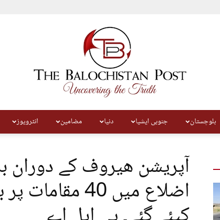
بلوچستان
جنوبی ایشیا
دنیا
مضامین
انٹرویوز
The
کیئے گئے۔ بی ایل اے
Balochistan