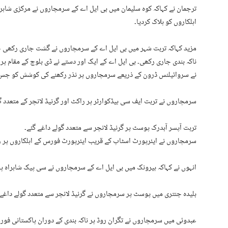
اہلکاروں کو ہلاک کردیا۔
مزید کہاکہ تربت شہر میں بی ایل اے کے سرمچاروں نے گشت جاری رکھی ج
ناکہ بندی جاری رکھی۔ بی ایل اے کے ایک اور دستے نے ڈی بلوچ کے مقام پ
نے سروائیلنس ڈرون کے ذریعے سرمچاروں پر نذر رکھنے کی کوشش کو جس کو 
سرمچاروں نے تربت ایف سی ہیڈکوارٹر پر راکٹ اور گرنیڈ لانچر کے متعدد گول
تربت آپسر آبدرک پوسٹ پر گرنیڈ لانچر سے متعدد گولے داغے گئے۔
سرمچاروں نے ایئرپورٹ اسٹاپ کے قریب ایئرپورٹ فورس کے اہلکاروں پر راکٹ
انہوں نے کہاکہ ہیرونک میں بی ایل اے کے سرمچاروں نے سی پیک شاہراہ پر
بلیدہ جنتری میں پوسٹ پر سرمچاروں نے گرنیڈ لانچر سے متعدد گولے داغے
عبدوئی میں سرمچاروں نے تگران روڈ پر ناکہ بندی کے دوران پاکستانی فورس