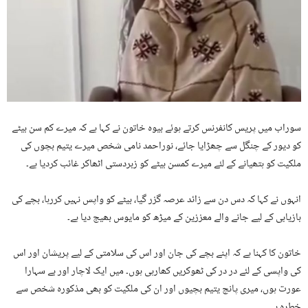
سوراب میں پریس کانفرنس کرتے ہوئے بیوہ خاتون نے کہا ہے کہ میرے کم سن بیٹے
کو دیور کے چنگل سے چھڑایا جائے، نوراحمد نامی شخص میرے یتیم بچوں کی
ملکیت کو ہتھیانے کے لئے میرے کمسن بیٹے کو زبردستی اٹھاکر غائب کردیا ہے۔
انہوں نے کہا کہ دس دن سے زائد عرصہ گزر گیا، بیٹے کو واپس نہیں کررہا، بچے کی
بازیابی کے لیے جانے والے معززین کے میڑھ کو مایوس بھیج دیا ہے۔
خاتون کا کہنا ہے کہ اپنے بچے کی جان اور اس کی سلامتی کے لیے پریشان اور اس
کی واپسی کے لئے در در کی ٹھوکریں کھارہی ہوں۔ میں ایک لاچار اور بے سہارا
عورت ہوں، میری پانچ یتیم بچیوں اور ان کی ملکیت کو بھی مذکورہ شخص سے
خطرہ ہے۔