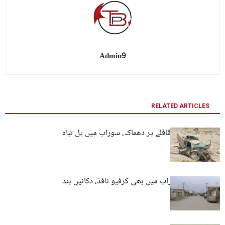
Admin9
RELATED ARTICLES
کیچ میں فوجی قافلے پر دھماکہ، سوراب میں پل تباہ
قلات کے بعد سوراب میں بھی کرفیو نافذ، دکانیں بند
کرا دی گئیں