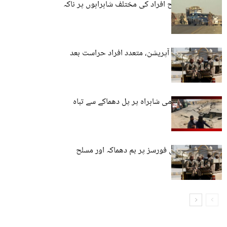
سوراب میں مسلح افراد کی مختلف شاہراہوں پر ناکہ
بندی
سوراب: نغاڑ میں آپریشن، متعدد افراد حراست بعد
لاپتہ
کوئٹہ-کراچی قومی شاہراہ پر پل دھماکے سے تباہ
سوراب: پاکستانی فورسز پر بم دھماکہ اور مسلح
حملہ