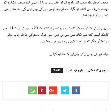
محمد اعجاز ولد سعید اللہ بلوچ کے لواحقین نے بتایا کہ انہیں 23 ستمبر 2023 کو
تونسہ شریف سے لاپتہ کیا گیا۔ اعجاز ایف ایس سی کے پیپر دینے کے بعد ملتان سے
ڈیسپنسری کررہا تھا۔
انہوں نے کہا کہ تونسہ کے کلینک پہ پریکٹس کرتا تھا کہ 23 ستمبر کی رات 11 بجے
کلینک کیلئے گھر سے نکلا۔ سی سی ٹی میں اسے چوک ہاشم کی طرف جاتے ہوئے
دیکھا گیا مگر تاحال اسکا کوئی پتہ نہیں چل سکا ہے۔
لواحقین نے پیاروں کی بازیابی کا مطالبہ کیا ہے ۔
جبری گمشدگی
بلوچ لاپتہ افراد
TAGS