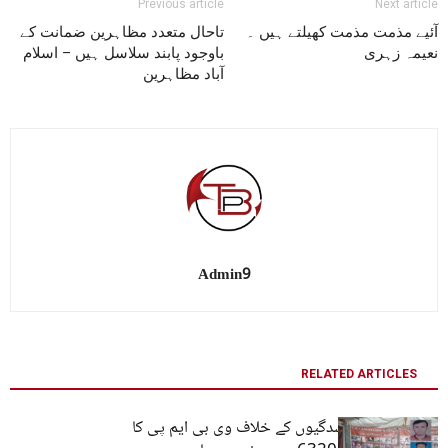
Previous article
Next article
آئیے مذمت مذمت کھیلتے ہیں ۔
تاحال متعدد مظاہرین ضمانت کے
نعیمہ زہری
باوجود پابند سلاسل ہیں – اسلام
آباد مظاہرین
Admin9
RELATED ARTICLES
کوئٹہ: جبری گمشدگیوں کے خلاف وی بی ایم پی کا