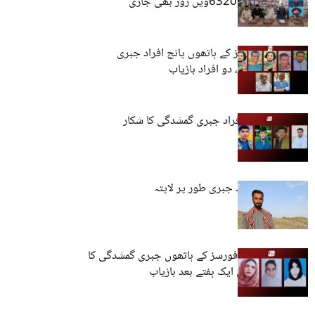
احتجاجی کیمپ 6320ویں روز بھی جاری
بلوچستان: فورسز کے ہاتھوں پانچ افراد جبری
گمشدگی کا شکار، دو افراد بازیاب
بلوچستان: چار افراد جبری گمشدگی کا شکار
کراچی: تین افراد جبری طور پر لاپتہ
کوئٹہ: پاکستانی فورسز کے ہاتھوں جبری گمشدگی کا
شکار تین خواتین ایک ہفتے بعد بازیاب