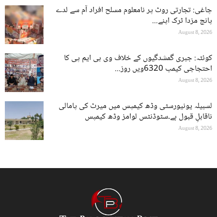
چاغی: تجارتی روٹ پر نامعلوم مسلح افراد آم سے لدے
پانچ مزدا ٹرک اپنے...
August 8, 2026
کوئٹہ: جبری گمشدگیوں کے خلاف وی بی ایم پی کا
احتجاجی کیمپ 6320ویں روز...
August 8, 2026
لسبیلہ یونیورسٹی وڈھ کیمپس میں میرٹ کی پامالی
ناقابلِ قبول ہے۔سٹوڈنٹس لوامز وڈھ کیمپس
August 8, 2026