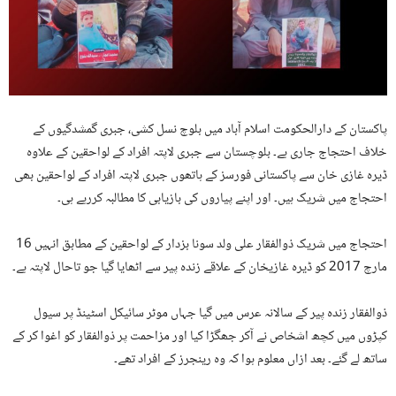
پاکستان کے دارالحکومت اسلام آباد میں بلوچ نسل کشی، جبری گمشدگیوں کے
خلاف احتجاج جاری ہے۔ بلوچستان سے جبری لاپتہ افراد کے لواحقین کے علاوہ
ڈیرہ غازی خان سے پاکستانی فورسز کے ہاتھوں جبری لاپتہ افراد کے لواحقین بھی
احتجاج میں شریک ہیں۔ اور اپنے پیاروں کی بازیابی کا مطالبہ کررہے ہی۔
احتجاج میں شریک ذوالفقار علی ولد سونا بزدار کے لواحقین کے مطابق انہیں 16
مارچ 2017 کو ڈیرہ غازیخان کے علاقے زندہ پیر سے اٹھایا گیا جو تاحال لاپتہ ہے۔
ذوالفقار زندہ پیر کے سالانہ عرس میں گیا جہاں موٹر سائیکل اسٹینڈ پر سیول
کپڑوں میں کچھ اشخاص نے آکر جھگڑا کیا اور مزاحمت پر ذوالفقار کو اغوا کر کے
ساتھ لے گئے۔ بعد ازاں معلوم ہوا کہ وہ رینجرز کے افراد تھے۔