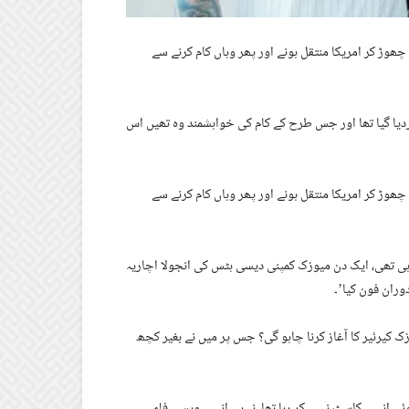
چھوڑ کر امریکا منتقل ہونے اور پھر وہاں کام کرنے سے
 کردیا گیا تھا اور جس طرح کے کام کی خواہشمند وہ تھیں اس
چھوڑ کر امریکا منتقل ہونے اور پھر وہاں کام کرنے سے
رہی تھی، ایک دن میوزک کمپنی دیسی ہٹس کی انجولا اچاریہ
ران فون کیا’۔
زک کیرئیر کا آغاز کرنا چاہو گی؟ جس پر میں نے بغیر کچھ
وئی انہیں کاسٹ نہیں کر رہا تھا، نہ ہی انہیں ویسی فلمیں