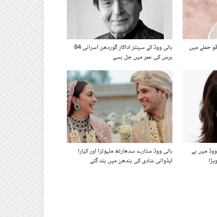
قو حملے میں
بالی ووڈ کے سینئر اداکار گوردھن اسرانی 84
برس کی عمر میں چل بسے
وڈ میں بے
بالی ووڈ ستارے سدھارتھ ملہوترا اور کیارا
پڑا
ایڈوانی شادی کی بندھن میں بند گئے