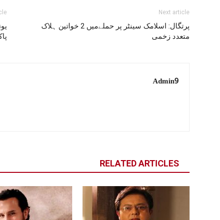
cle
Next article
پرتگال: اسلامک سینٹر پر حملےمیں 2 خواتین ہلاک
یون
متعدد زخمی
پاک
Admin9
RELATED ARTICLES