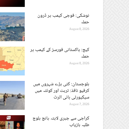
نوشکی: فوجی کیمپ پر ڈرون
حملہ
August 8, 2026
کیچ: پاکستانی فورسز کے کیمپ پر
حملہ
August 8, 2026
بلوچستان: کئی بڑے شہروں میں
کرفیو نافذ: تربت اور کوئٹہ میں
سیکیورٹی ہائی الرٹ
August 7, 2026
کراچی سے جبری لاپتہ پانچ بلوچ
طلبہ بازیاب