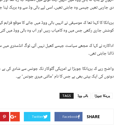
دی جارہی تھیں جیسی وہ چاہتی تھیں، اسی لیے بالی وڈ سے وہ بریک لینا چ
پریانکا کا کہنا تھا کہ موسیقی نے انہیں ہالی ووڈ میں جانے کا موقع فراہم ک
کوشش جاری رکھی جس میں وہ کامیاب رہیں اور اب وہ ہالی ووڈ میں کئی 
اداکارہ نے کہا کہ مجھے سیاست جیسے کھیل نہیں آتے، لوگ انڈسٹری میں س
ڈالنا چاہتی تھی۔
واضح رہے کہ پریانکا چوپڑا نے امریکی گلوکار نک جونس سے شادی کی ہے ج
دونوں کی ایک بیٹی بھی ہے جس کا نام ’مالتی میری جونس‘ ہے۔
پرینکا چوپڑا
بالی ووڈ
TAGS
SHARE
Twitter
Facebook