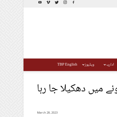
اداریہ
ویڈیوز
TBP English
ے میں دھکیلا جا رہا
March 28, 2023