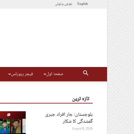
English
بلوچی
براہوئی
صفحۂ اول
فیچر رپورٹس
تازہ ترین
بلوچستان: چار افراد جبری
گمشدگی کا شکار
August 8, 2026