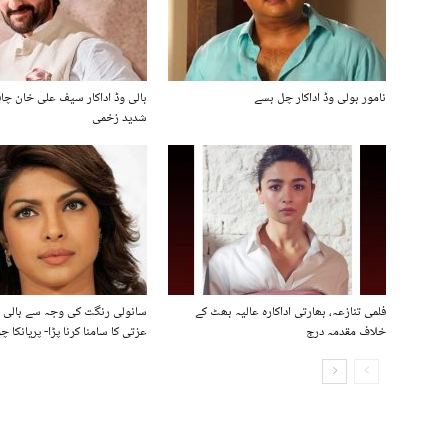
نامور بولی وڈ اداکار چل بسے
بالی وڈ اداکار سیف علی خان چا
شدید زخمی
فلمی تنازعہ، بھارتی اداکارہ عالیہ بھٹ کے
سانولی رنگت کی وجہ سے بالی و
خلاف مقدمہ درج
عزتی کا سامنا کرنا پڑا- پریانکا چو