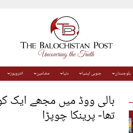
بلوچستان
جنوبی ایشیا
دنیا
مضامین
انٹرویوز
The
بالی ووڈ میں مجھے ایک کون
تھا- پرینکا چوپڑا
Balochistan