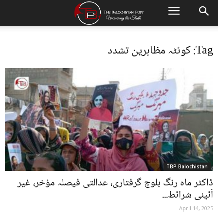
Tag: کوئٹہ مظاہرین تشدد
TBP Balochistan
ڈاکٹر ماہ رنگ بلوچ گرفتاری، عدالتی فیصلہ مؤخر، غیر
آئینی شرائط...
April 14, 2025