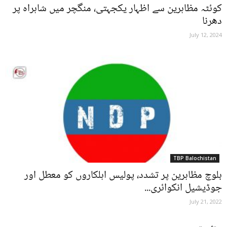
کوئٹہ مظاہرین سے اظہار یکجہتی، منگچر میں شاہراہ پر
دھرنا
July 12, 2024
TBP Balochistan
بلوچ مظاہرین پر تشدد، پولیس اہلکاروں کو معطل اور
جوڈیشیل انکوائری...
July 21, 2022