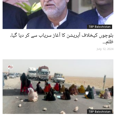
TBP Balochistan
بلوچوں کیخلاف آپریشن کا آغاز سریاب سے کر دیا گیا،
ظلم...
July 12, 2024
TBP Balochistan