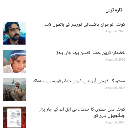
تازہ ترین
کوئٹہ: نوجوان پاکستانی فورسز کے ہاتھوں لاپتہ
August 6, 2026
خضدار: ڈرون حملہ، کمسن بچہ جاں بحق
August 6, 2026
مستونگ: فوجی آپریشن، ڈرون حملہ، فورسز پر دھماکہ
August 6, 2026
کوئٹہ میں حملوں کا خدشہ: بی ایل اے کے چار ہزار
جنگجوؤں شہر کو...
August 6, 2026