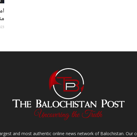
l
ام
من
023
largest and most authentic online news network of Balochistan. Our