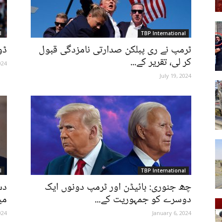
l
TBP International
ٹرمپ نے ری پبلکن صدارتی نامزدگی قبول
ڈو
Post
کر لی، تقریر کے...
024
July 19, 2024
l
TBP International
چھ جنوری: بائیڈن اور ٹرمپ دونوں ایک
دس
دوسرے کو جمہوریت کے...
می
024
January 6, 2024