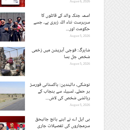
August 6, 2026
اسمہ جتک والد کے قاتلوں کا
سرپرست ثناء اللہ زہری ہے، جسے
حکومت اور...
August 5, 2026
شاہرگ: فوجی آپریشن میں زخمی
شخص چل بسا
August 5, 2026
نوشکی، دالبندین: پاکستانی فورسز
پر حملے، لسبیلہ سے پنجاب کے
رہائشی شخص کی لاش...
August 5, 2026
بی ایل اے نے اپنے پانچ جانبحق
سرمچاروں کی تفصیلات جاری