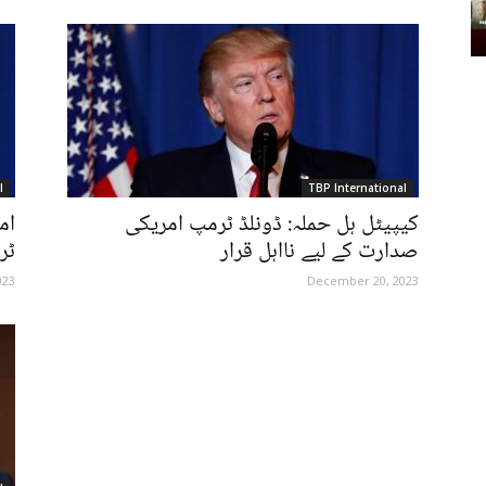
l
TBP International
کیپیٹل ہل حملہ: ڈونلڈ ٹرمپ امریکی
ام
صدارت کے لیے نااہل قرار
ٹر
023
December 20, 2023