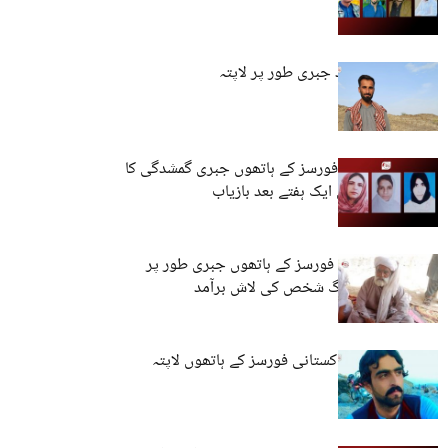
کراچی: تین افراد جبری طور پر لاپتہ
کوئٹہ: پاکستانی فورسز کے ہاتھوں جبری گمشدگی کا
شکار تین خواتین ایک ہفتے بعد بازیاب
لسبیلہ: پاکستانی فورسز کے ہاتھوں جبری طور پر
لاپتا کیے گئے بزرگ شخص کی لاش برآمد
کوئٹہ: نوجوان پاکستانی فورسز کے ہاتھوں لاپتہ