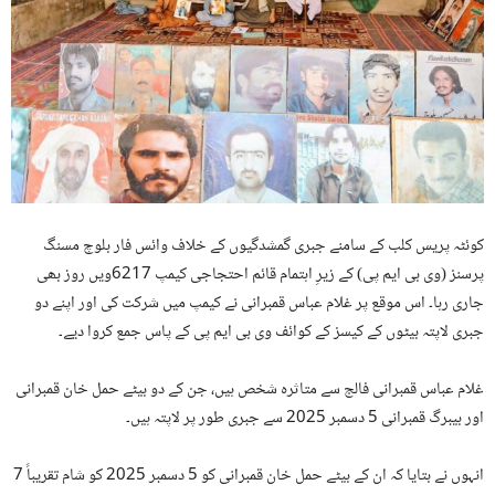
کوئٹہ پریس کلب کے سامنے جبری گمشدگیوں کے خلاف وائس فار بلوچ مسنگ
پرسنز (وی بی ایم پی) کے زیرِ اہتمام قائم احتجاجی کیمپ 6217ویں روز بھی
جاری رہا۔ اس موقع پر غلام عباس قمبرانی نے کیمپ میں شرکت کی اور اپنے دو
جبری لاپتہ بیٹوں کے کیسز کے کوائف وی بی ایم پی کے پاس جمع کروا دیے۔
غلام عباس قمبرانی فالج سے متاثرہ شخص ہیں، جن کے دو بیٹے حمل خان قمبرانی
اور بیبرگ قمبرانی 5 دسمبر 2025 سے جبری طور پر لاپتہ ہیں۔
انہوں نے بتایا کہ ان کے بیٹے حمل خان قمبرانی کو 5 دسمبر 2025 کو شام تقریباً 7