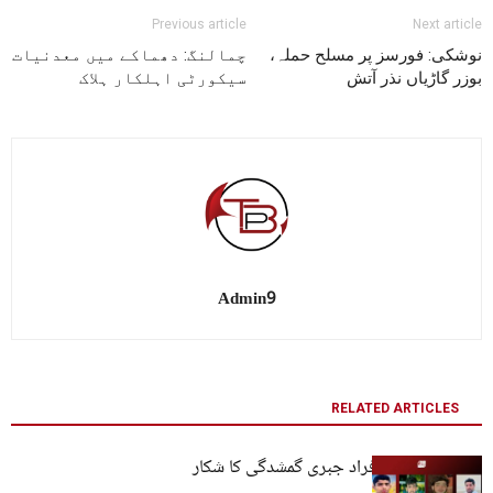
Previous article
Next article
نوشکی: فورسز پر مسلح حملہ،
چمالنگ: دھماکے میں معدنیات
بوزر گاڑیاں نذر آتش
سیکورٹی اہلکار ہلاک
Admin9
RELATED ARTICLES
بلوچستان: چار افراد جبری گمشدگی کا شکار