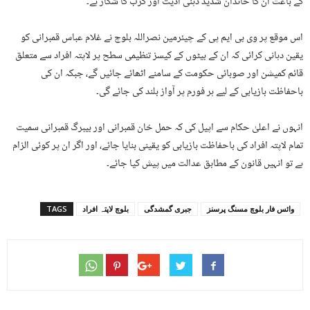
کے باعث ان کا خاندان شدید ذہنی اذیت اور کرب کا شکار ہے۔
اس موقع پر وی بی ایم پی کے چیئرمین نصراللہ بلوچ نے غلام عباس قمبرانی کو
یقین دہانی کرائی کہ ان کے بیٹوں کے کیسز تنظیمی سطح پر لاپتہ افراد سے متعلق
قائم کمیشن اور صوبائی حکومت کے سامنے اٹھائے جائیں گے، جبکہ ان کی
باحفاظت بازیابی کے لیے ہر فورم پر آواز بلند کی جائے گی۔
انہوں نے اعلیٰ حکام سے اپیل کی کہ حمل خان قمبرانی اور بیبرگ قمبرانی سمیت
تمام لاپتہ افراد کی باحفاظت بازیابی کو یقینی بنایا جائے، اور اگر ان پر کوئی الزام
ہے تو انہیں قانون کے مطابق عدالت میں پیش کیا جائے۔
وائس فار بلوچ مسنگ پرسنز
جبری گمشدگی
بلوچ لاپتہ افراد
TAGS