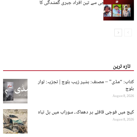
مستونگ اور کراچی سے تین افراد جبری گمشدگی کا
شکار
تازہ ترین
کتاب: “مڈی” – مصنف: بشیر زیب بلوچ | تجزیہ: لوار
بلوچ
August 8, 2026
کیچ میں فوجی قافلے پر دھماکہ، سوراب میں پل تباہ
August 8, 2026