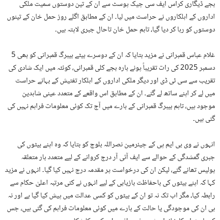
بجے ڈیگاری کراس ایف سی چیک پوسٹ سے ان کے تین دوستوں سمیت ملکی
اداروں کے اہلکاروں نے حراست میں لیا۔ ان کے مطابق اگلے روز حمل خان کے تینوں
دوستوں کو رہا کر دیا گیا، تاہم حمل خان تاحال جبری لاپتہ ہیں۔
غلام عباس قمبرانی نے مزید بتایا کہ ان کے دوسرے بیٹے بیبرگ قمبرانی کو بھی 5
دسمبر 2025 کی رات تقریباً پونے بارہ بجے کلی قمبرانی، کوئٹہ میں ایک شادی کی
تقریب سے سی ٹی ڈی اور دیگر ملکی اداروں کے اہلکار تفتیش کے بہانے حراست
میں لے کر اپنے ساتھ لے گئے۔ ان کے مطابق اس واقعے کے متعدد عینی شاہدین
موجود ہیں، تاہم بیبرگ قمبرانی کے بارے میں آج تک کوئی معلومات فراہم نہیں کی
گئی ہیں۔
انہوں نے وی بی ایم پی کے چیئرمین نصراللہ بلوچ کو بتایا کہ وہ اپنے بیٹوں کی
جبری گمشدگی کے حوالے سے ایف آئی آر درج کروانے کے لیے متعدد بار متعلقہ
پولیس تھانے گئے، لیکن ان کی درخواست پر مقدمہ درج نہیں کیا گیا۔ انہوں نے مزید
کہا کہ اپنے بیٹوں کی باحفاظت بازیابی کے لیے انہوں نے کئی مرتبہ اعلیٰ حکام سے
رابطہ کیا، مگر اب تک نہ تو ان کے بیٹوں کو کسی عدالت میں پیش کیا گیا ہے اور نہ
ہی ان کی موجودگی یا حالت کے بارے میں کوئی معلومات فراہم کی گئی ہیں، جس