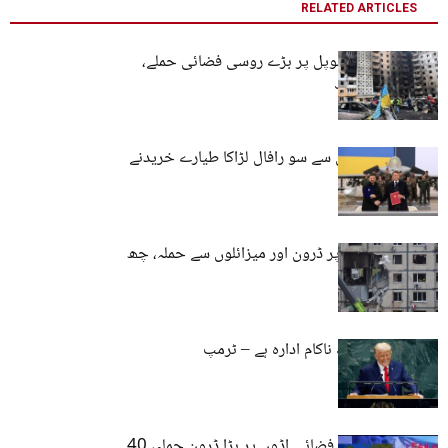
RELATED ARTICLES
یوکرینی شہر ٹرنوپل پر بڑے روسی فضائی حملے،
پچیس افراد ہلاک
یوکرین کا فرانس سے سو رافال لڑاکا طیارے خریدنے
کا ارادہ
روس کا یوکرین پر ڈرون اور میزائلوں سے حملہ، چھ
افراد ہلاک
اقوام متحدہ ایک ناکام ادارہ ہے – ٹرمپ
یوکرین کا روسی فضائی اڈوں پر بڑا ڈرون حملہ، 40