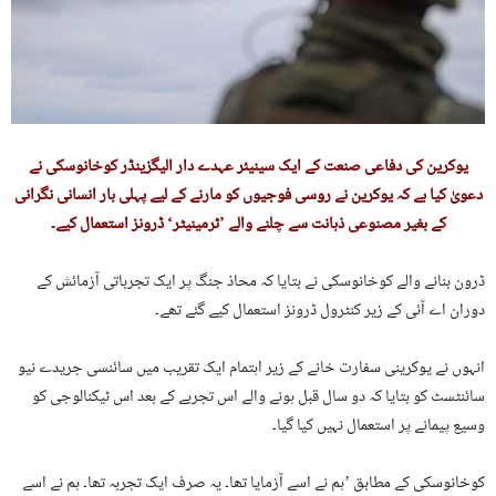
یوکرین کی دفاعی صنعت کے ایک سینیئر عہدے دار الیگزینڈر کوخانوسکی نے
دعویٰ کیا ہے کہ یوکرین نے روسی فوجیوں کو مارنے کے لیے پہلی بار انسانی نگرانی
کے بغیر مصنوعی ذہانت سے چلنے والے ’ٹرمینیٹر‘ ڈرونز استعمال کیے۔
ڈرون بنانے والے کوخانوسکی نے بتایا کہ محاذ جنگ پر ایک تجرباتی آزمائش کے
دوران اے آئی کے زیر کنٹرول ڈرونز استعمال کیے گئے تھے۔
انہوں نے یوکرینی سفارت خانے کے زیر اہتمام ایک تقریب میں سائنسی جریدے نیو
سائنٹسٹ کو بتایا کہ دو سال قبل ہونے والے اس تجربے کے بعد اس ٹیکنالوجی کو
وسیع پیمانے پر استعمال نہیں کیا گیا۔
کوخانوسکی کے مطابق ’ہم نے اسے آزمایا تھا۔ یہ صرف ایک تجربہ تھا۔ ہم نے اسے