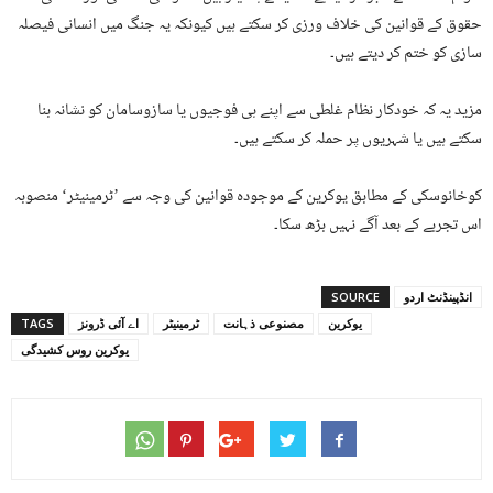
حقوق کے قوانین کی خلاف ورزی کر سکتے ہیں کیونکہ یہ جنگ میں انسانی فیصلہ
سازی کو ختم کر دیتے ہیں۔
مزید یہ کہ خودکار نظام غلطی سے اپنے ہی فوجیوں یا سازوسامان کو نشانہ بنا
سکتے ہیں یا شہریوں پر حملہ کر سکتے ہیں۔
کوخانوسکی کے مطابق یوکرین کے موجودہ قوانین کی وجہ سے ’ٹرمینیٹر‘ منصوبہ
اس تجربے کے بعد آگے نہیں بڑھ سکا۔
انڈپینڈنٹ اردو
SOURCE
یوکرین
مصنوعی ذہانت
ٹرمینیٹر
اے آئی ڈرونز
TAGS
یوکرین روس کشیدگی