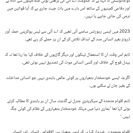
کوخانوسکی کا کہنا ہے کہ حکومت اے آئی کی بڑھتی ہوئی صلاحیتوں سے آگاہ ہے
اور دفاعی کمپنیوں کے ساتھ اس بارے میں بات چیت جاری ہے کہ آیا قوانین میں
نرمی کی جانی چاہیے یا نہیں۔
2023 میں ایسی رپورٹس سامنے آئی تھیں کہ اے آئی سے لیس یوکرینی حملہ آور
ڈرونز بغیر انسانی مدد کے اہداف تلاش کر کے ان پر حملے کر رہے تھے۔
تاہم اس وقت ان کا استعمال ٹینکوں اور دیگر گاڑیوں کے خلاف کیا جا رہا تھا نہ کہ
پیدل فوج کے خلاف اور کسی انسانی موت کی تصدیق نہیں ہوئی تھی۔
اگرچہ ایسے خودمختار ہتھیاروں پر کوئی عالمی پابندی نہیں جو انسانی مداخلت
کے بغیر جان لے سکتے ہوں۔
تاہم اقوام متحدہ کے سیکریٹری جنرل نے گذشتہ سال ان پر پابندی کا مطالبہ کرتے
ہوئے کہا تھا ’ہماری دنیا میں مہلک خودمختار ہتھیاروں کے نظام کی کوئی جگہ
نہیں۔‘
اقوام متحدہ نے خبردار کیا ہے کہ ایسے ہتھیار بین الاقوامی انسانی اور انسانی