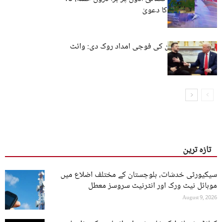
طیارے تباہ کرنے کا دعویٰ
امریکہ نے یوکرین کی فوجی امداد روک دی: وائٹ
ہاؤس
تازہ ترین
سیکیورٹی خدشات، بلوچستان کے مختلف اضلاع میں
موبائل نیٹ ورک اور انٹرنیٹ سروسز معطل
August 9, 2026