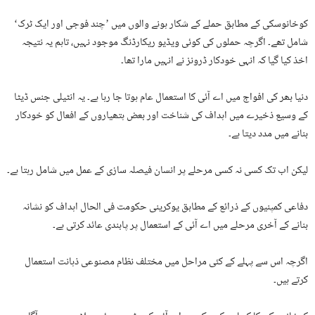
کوخانوسکی کے مطابق حملے کے شکار ہونے والوں میں ’چند فوجی اور ایک ٹرک‘
شامل تھے۔ اگرچہ حملوں کی کوئی ویڈیو ریکارڈنگ موجود نہیں، تاہم یہ نتیجہ
اخذ کیا گیا کہ انہی خودکار ڈرونز نے انہیں مارا تھا۔
دنیا بھر کی افواج میں اے آئی کا استعمال عام ہوتا جا رہا ہے۔ یہ انٹیلی جنس ڈیٹا
کے وسیع ذخیرے میں اہداف کی شناخت اور بعض ہتھیاروں کے افعال کو خودکار
بنانے میں مدد دیتا ہے۔
لیکن اب تک کسی نہ کسی مرحلے پر انسان فیصلہ سازی کے عمل میں شامل رہتا ہے۔
دفاعی کمپنیوں کے ذرائع کے مطابق یوکرینی حکومت فی الحال اہداف کو نشانہ
بنانے کے آخری مرحلے میں اے آئی کے استعمال پر پابندی عائد کرتی ہے۔
اگرچہ اس سے پہلے کے کئی مراحل میں مختلف نظام مصنوعی ذہانت استعمال
کرتے ہیں۔