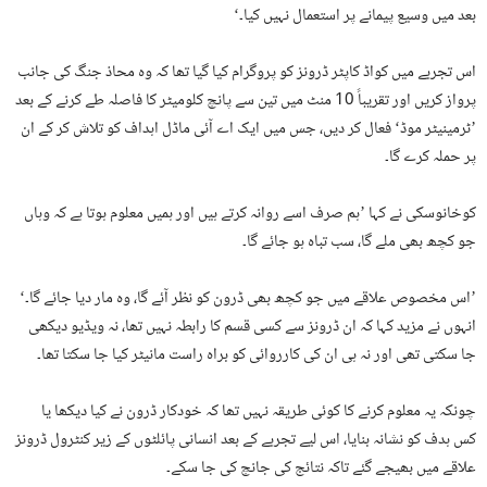
بعد میں وسیع پیمانے پر استعمال نہیں کیا۔‘
اس تجربے میں کواڈ کاپٹر ڈرونز کو پروگرام کیا گیا تھا کہ وہ محاذ جنگ کی جانب
پرواز کریں اور تقریباً 10 منٹ میں تین سے پانچ کلومیٹر کا فاصلہ طے کرنے کے بعد
’ٹرمینیٹر موڈ‘ فعال کر دیں، جس میں ایک اے آئی ماڈل اہداف کو تلاش کر کے ان
پر حملہ کرے گا۔
کوخانوسکی نے کہا ’ہم صرف اسے روانہ کرتے ہیں اور ہمیں معلوم ہوتا ہے کہ وہاں
جو کچھ بھی ملے گا، سب تباہ ہو جائے گا۔
’اس مخصوص علاقے میں جو کچھ بھی ڈرون کو نظر آئے گا، وہ مار دیا جائے گا۔‘
انہوں نے مزید کہا کہ ان ڈرونز سے کسی قسم کا رابطہ نہیں تھا، نہ ویڈیو دیکھی
جا سکتی تھی اور نہ ہی ان کی کارروائی کو براہ راست مانیٹر کیا جا سکتا تھا۔
چونکہ یہ معلوم کرنے کا کوئی طریقہ نہیں تھا کہ خودکار ڈرون نے کیا دیکھا یا
کس ہدف کو نشانہ بنایا، اس لیے تجربے کے بعد انسانی پائلٹوں کے زیر کنٹرول ڈرونز
علاقے میں بھیجے گئے تاکہ نتائج کی جانچ کی جا سکے۔