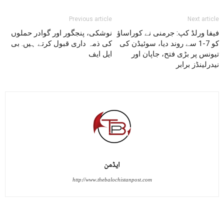
Previous article
Next article
فیفا ورلڈ کپ: جرمنی نے کوراساؤ
نوشکی، پنجگور اور گوادر حملوں
کو 7-1 سے روند دیا، سوئیڈن کی
کی ذمہ داری قبول کرتے ہیں. بی
تیونس پر بڑی فتح، جاپان اور
ایل ایف
نیدرلینڈز برابر
ایڈمن
http://www.thebalochistanpost.com