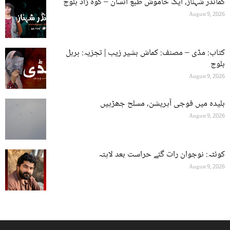
کمانڈر شہناز، ایک خاموش طبع انسان – کوہ زاد بلوچ
August 9, 2026
کتاب: مڈی – مصنف: کماش بشیر زیب | تجزیہ: ہربل
بلوچ
August 9, 2026
بلیدہ میں فوجی آپریشن، مسلح جھڑپیں
August 9, 2026
کوئٹہ: نوجوان رات گئے حراست بعد لاپتہ
August 9, 2026