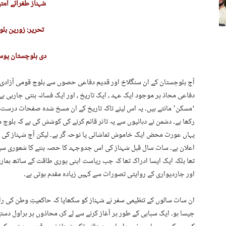
شہناز طغرائے امتی
تحریر: زورین بلو
دی بلوچستان پو
آج بلوچستان کے ان سنگلاخ اور قدیم دفاعی حصوں سے بلوچ قومی آزادی 
دفاعی محاذ پر موجود ایک عہد ، ایک تاریخ ، اور ایک فسانہ بنتی جارہی ہے ،
‘مسکن’ مانتے ہیں۔ یہ اس لیئے تاکہ تاریخ کے ان مسخ شدہ صفحات درست ہ
رکھا ہے۔ دشمن نے دہائیوں سے یہ تاثر قائم کرنے کی کوشش کی ہے کہ بلوچ
یہاں عورت محض ایک خاموش تماشائی یا نوحہ گر ہے۔ لیکن آج شہناز کی 
اعلان ہے۔ سات سال قبل شہناز کی اس جدوجہد کا حصہ بننے کا شعوری سیا
تھا بلکہ ایک ایسا ادراک تھا کہ جب ریاست اپنی پوری طاقت کے ساتھ ہماری
اور چاردیواری کے روایتی تصورات سے کہیں زیادہ مقدم ہوتی ہے۔
ان سات سالوں کے تنظیمی سفر نے شہناز کو سکھایا کہ حاکمیتِ وطن کی را
جیسا ہو۔ ایک سپاہی کے طور پر آغاز کرنے سے لے کر، محاذوں پر ہراول د