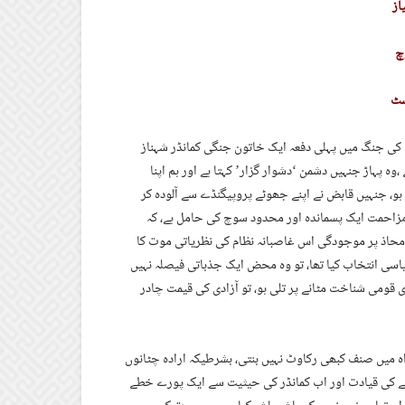
از
چ
سٹ
کی جنگ میں پہلی دفعہ ایک خاتون جنگی کمانڈر شہناز
وہ پہاڑ جنہیں دشمن ‘دشوار گزار’ کہتا ہے اور ہم اپنا
و، جنہیں قابض نے اپنے جھوٹے پروپیگنڈے سے آلودہ کر
 مزاحمت ایک پسماندہ اور محدود سوچ کی حامل ہے، کہ
محاذ پر موجودگی اس غاصبانہ نظام کی نظریاتی موت کا
سی انتخاب کیا تھا، تو وہ محض ایک جذباتی فیصلہ نہیں
 قومی شناخت مٹانے پر تلی ہو، تو آزادی کی قیمت چادر
ہ میں صنف کبھی رکاوٹ نہیں بنتی، بشرطیکہ ارادہ چٹانوں
ستے کی قیادت اور اب کمانڈر کی حیثیت سے ایک پورے خطے