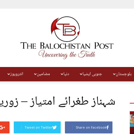
بلوچستان
جنوبی ایشیا
دنیا
مضامین
انٹرویوز
The
شہناز طغرائے امتیاز – زوری
Balochistan
Tweet on Twitter
Share on Facebook