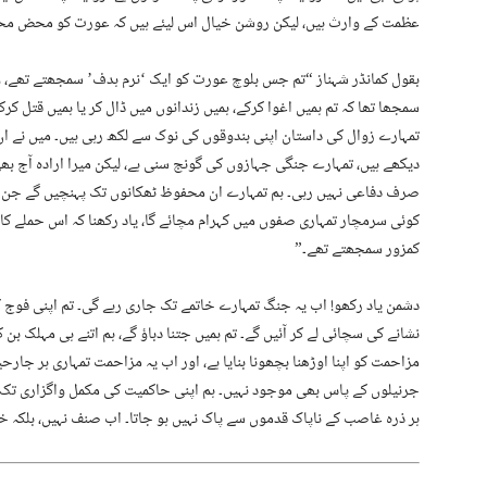
عظمت کے وارث ہیں، لیکن روشن خیال اس لیئے ہیں کہ عورت کو محض محفو
بقول کمانڈر شہناز “تم جس بلوچ عورت کو ایک ‘نرم ہدف’ سمجھتے تھے، و
سمجھا تھا کہ تم ہمیں اغوا کرکے، ہمیں زندانوں میں ڈال کر یا ہمیں قتل ک
تمہارے زوال کی داستان اپنی بندوقوں کی نوک سے لکھ رہی ہیں۔ میں نے ا
دیکھے ہیں، تمہارے جنگی جہازوں کی گونج سنی ہے، لیکن میرا ارادہ آج بھی 
صرف دفاعی نہیں رہی۔ ہم تمہارے ان محفوظ ٹھکانوں تک پہنچیں گے جن ک
کوئی سرمچار تمہاری صفوں میں کہرام مچائے گا، یاد رکھنا کہ اس حملے کا 
کمزور سمجھتے تھے۔”
دشمن یاد رکھو! اب یہ جنگ تمہارے خاتمے تک جاری رہے گی۔ تم اپنی فوج کا
نشانے کی سچائی لے کر آئیں گے۔ تم ہمیں جتنا دباؤ گے، ہم اتنے ہی مہلک ب
مزاحمت کو اپنا اوڑھنا بچھونا بنایا ہے، اور اب یہ مزاحمت تمہاری ہر 
جرنیلوں کے پاس بھی موجود نہیں۔ ہم اپنی حاکمیت کی مکمل واگزاری تک
ہر ذرہ غاصب کے ناپاک قدموں سے پاک نہیں ہو جاتا۔ اب صنف نہیں، بلکہ خ