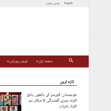
English
بلوچی
براہوئی
صفحۂ اول
فیچر رپورٹس
تازہ ترین
بلوچستان: فورسز کے ہاتھوں پانچ
افراد جبری گمشدگی کا شکار، دو
افراد بازیاب