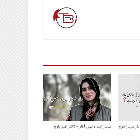
ڈر شہناز بلوچ
شہناز ابتداء نہیں آغاز – ڈاکٹر امیر بلوچ