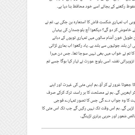
ظ رکھنے کے بجائے اسے خود محافظ بنا دیا ہے۔
ہی اب تمہاری شکستِ فاش کا استعارہ بن چکی ہے۔ تم نے
رکے خاموش کر دو گے؟ دیکھو! آج بلوچستان کی بیٹیاں
ن طویل خون آشام سالوں میں تمہاری توپوں کے دہانے
ان بلند چوٹیوں سے بلند ہے۔ یاد رکھو! اب ہماری لڑائی
ا تم نے خواب میں بھی نہیں سوچا تھا۔ جس دن میرا
تزویراتی نقشہ اسی بلوچ عورت نے تیار کیا ہوگا جسے تم
 جھوٹا غرور لے کر آؤ، ہم اپنی مٹی کی غیرت اور اپنے
ن کر ابھریں گے۔ ہم نے مصلحت کا ہر راستہ ترک کرکے صرف
جارحیت کا وہ جواب دے گی جس کا تصور تمہارے فوجی
 لڑیں گے۔ ہم اس وقت تک نہیں رکیں گے جب تک اس مٹی کا
الص شعور اور حربی برتری لڑینگے۔