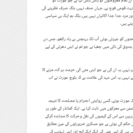
 ان تمام مفروضوں کو پاش پاش کیا ہے جو عورت کو
جہت قومی فوج ہے، جہاں صنف نہیں، بلکہ صرف نظریئے کی
ر مرد جدا جدا اکائیاں نہیں ہیں، بلکہ ہم ایک ہی سیاسی
تے ہیں۔
مصلحتوں کو چیرتی ہوئی آپ تک پہنچنی ہے یاد رکھو، جس دن
 بندوق کی نالی میں چھپا ہے جو تم نے اپنی دھرتی کے لیے
 نہیں، یہ ان کی ہے جو اپنی مٹی کی حرمت پر کٹ مرنے کا
ئے نہیں، یہ اس عہد کی علامت ہے کہ بلوچ عورت نے اب
یک عورت ہونے، کسی روایتی احترام یا مصلحت کا نتیجہ
شمن سے معرکوں میں ثابت کیا ہے۔ ایک کمانڈر کے طور پر
وربین سے اس کے کیمپوں کی نقل وحرکت کا مشاہدہ کرکے
اس حکم کی ہوتی ہے جو عسکری ضرورتوں کے عین مطابق
ے ہیں کہ اپنی مٹی کے ایک ایک انچ اور اپنی تہذیب کی