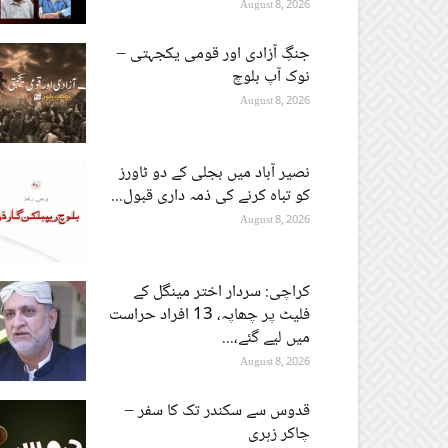
August 8, 2026
جنگِ آزادی اور قومی یکجہتی –
نوک آپ بلوچ
August 8, 2026
نصیر آباد میں بجلی کے دو ٹاورز
کو تباہ کرنے کی ذمہ داری قبول...
August 8, 2026
کراچی: سردار اختر مینگل کے
فلیٹ پر چھاپہ، 13 افراد حراست
میں لیے گئے،...
August 8, 2026
قدوس سے سکندر تک کا سفر –
چاکر زہری