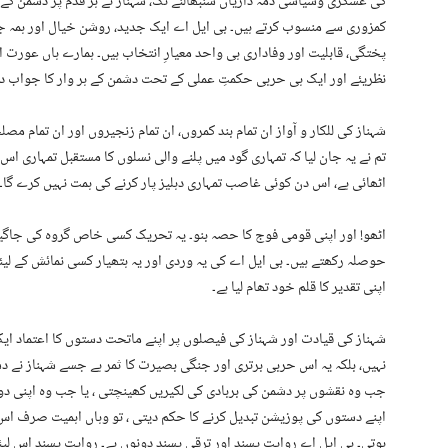
کی عسکری وسیاسی ذمہ داریاں سنبھالنے تک، شہناز نے ہر قدم پر دشمن کے
کمزوری سے منسوب کرتے ہیں۔ بی ایل اے ایک جدید، روشن خیال اور ہمہ 
پختگی، قابلیت اور وفاداری ہی واحد معیارِ انتخاب ہیں۔ ہمارے ہاں عورت او
نظریئے اور ایک ہی حربی حکمتِ عملی کے تحت دشمن کے ہر وار کا جواب دی
شہناز کی للکار و آواز ان تمام بند کمروں، ان تمام زنجیروں اور ان تمام 
تم نے یہ جان لیا کہ تمہاری گود میں پلنے والی نسلوں کا مستقبل تمہاری اس
اٹھائی ہے، اس دن کوئی غاصب تمہاری دہلیز پار کرنے کی ہمت نہیں کرے گا۔
اٹھو! اور اپنی قومی فوج کا حصہ بنو۔ یہ تحریک کسی خاص گروہ کی جاگیر
حوصلہ رکھتے ہیں۔ بی ایل اے کی یہ وردی اور یہ ہتھیار کسی نمائش کے لی
اپنی تقدیر کا قلم خود تھام لیا ہے۔
شہناز کی قیادت اور شہناز کی فیصلوں پر اپنے ماتحت دستوں کا اعتماد ا
نہیں، بلکہ یہ اس حربی برتری اور جنگی بصیرت کا ثمر ہے جسے شہناز نے د
جب وہ نقشوں پر دشمن کی بربادی کی لکیریں کھینچتی ، یا جب وہ اپنی د
اپنے دستوں کی پوزیشن تبدیل کرنے کا حکم دیتی ، تو وہاں اہمیت صرف 
ہوتی۔ بی ایل اے روایت پسند اور ترقی پسند دونوں ہے۔ روایت پسند اس لیئ