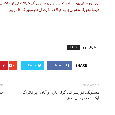
دی بلوچستان پوسٹ
: اس تحریر میں پیش کیئے گئے خیالات اور آراء لکھا
میڈیا نیٹورک متفق ہے یا یہ خیالات ادارے کے پالیسیوں کا اظہار ہیں۔
شہناز بلوچ
TAGS
SHARE
Twitter
Facebook
cle
Next article
مستونگ: فورسز کی گولہ باری و آبادی پر فائرنگ،
جی
ایک شخص جاں بحق