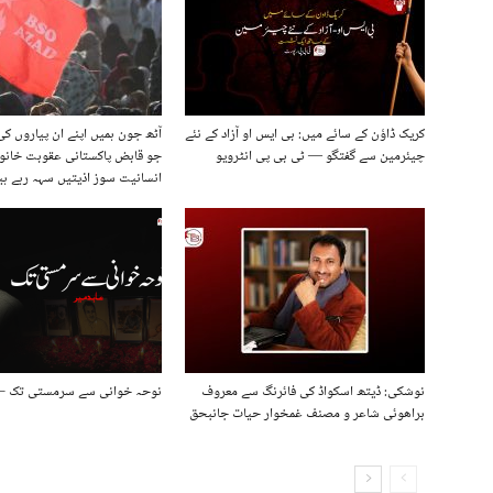
کریک ڈاؤن کے سائے میں: بی ایس او آزاد کے نئے
آٹھ جون ہمیں اپنے ان پیاروں کی 
چیئرمین سے گفتگو — ٹی بی پی انٹرویو
جو قابض پاکستانی عقوبت خانو
انسانیت سوز اذیتیں سہہ رہے ہیں
نوشکی: ڈیتھ اسکواڈ کی فائرنگ سے معروف
نوحہ خوانی سے سرمستی تک – ع
براھوئی شاعر و مصنف غمخوار حیات جانبحق