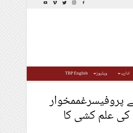
اداریہ
ویڈیوز
TBP English
 پروفیسرغممخوار
کی علم کشی کا