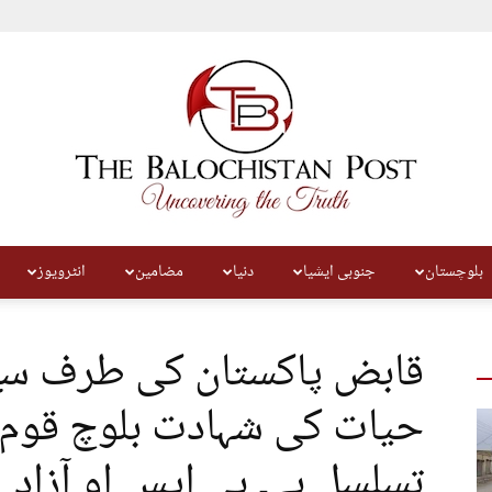
بلوچستان
جنوبی ایشیا
دنیا
مضامین
انٹرویوز
The
قابض پاکستان کی طرف سے
حیات کی شہادت بلوچ قوم 
تسلسل ہے۔ بی ایس او آزاد
Balochistan