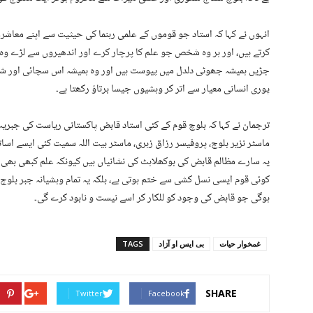
انہوں نے کہا کہ استاد جو قوموں کے علمی رہنما کی حیثیت سے اپنے معا
کرتے ہیں، اور ہر وہ شخص جو علم کا پرچار کرے اور اندھیروں سے لڑے وہ ظ
جڑیں ہمیشہ جھوٹی دلدل میں پیوست ہیں اور وہ ہمیشہ اس سچائی اور شعور
پوری انسانی معیار سے اتر کر وہشیوں جیسا برتاؤ رکھتا ہے۔
ترجمان نے کہا کہ بلوچ قوم کے کئی استاد قابض پاکستانی ریاست کی جبریت 
ماسٹر نزیر بلوچ، پروفیسر رزاق زہری، ماسٹر بیت اللہ سمیت کئی ایسے اساتذ
یہ سارے مظالم قابض کی بوکھلاہٹ کی نشانیاں ہیں کیونکہ علم کبھی بھی ک
کوئی قوم ایسی نسل کشی سے ختم ہوتی ہے، بلکہ یہ تمام وہشیانہ جبر بلو
ہوگی جو قابض کی وجود کو للکار کر اسے نیست و نابود کرے گی۔
غمخوار حیات
بی ایس او آزاد
TAGS
SHARE
Twitter
Facebook