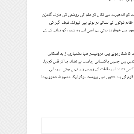
شرے کو اندھیرے سے نکال کر علم کی روشنی کی طرف گامزن
الم قوتوں کے نشانے پر ہوتے ہیں کیونکہ قبضہ گیر کی
 سے خوفزدہ ہوتی ہے، اسی لیے وہ شعور کو دبانے کے لئے
کا شکار ہوئے ہیں، پروفیسر صبا دشتیاری، زاہد آسکانی،
یں ہیں جنہیں پاکستانی ریاست نے نشانہ بنا کر قتل کردیا۔
سی تشدد اور طاقت کے زریعے زیر نہیں ہوتی اور ناہی
چ قوم کے یاداشتوں میں پیوست ہوکر ایک مضبوط شعور پیدا