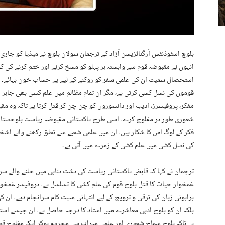
بلوچ اسٹوڈنٹس آرگنائزیشن آزاد کے ترجمان شولان بلوچ نے میڈیا کو جاری کر
انہوں نے مقبوضہ قوم سے وابستہ ہر پہلو کو مسخ کرنے اور ختم کرنے کی
استحصال سمیت ان کی علمی سفر کو روکنے کے لیے بے حساب خون بہائے۔
قوموں کی نشل کشی کرتی ہے، مگر ان تمام مظالم میں علم کشی بھی جابر ری
مفکر، پروفیسرز، ادیب اور دانشوروں کو چن چن کر قتل کرتا ہے تاکہ وہ م
شعوری طور پر مفلوج کرے۔ اسی طرح پاکستانی مقبوضہ ریاست بلوچستان م
فکر کے لوگ اس کا شکار ہیں۔ ان میں علمی شعبے سے تعلق رکھنے والے اش
کی نسل کشی میں علم کشی کے زمرے میں آتی ہے۔
ترجمان نے کہا کہ قابض پاکستانی ریاست کی پشت پناہی میں چلنے والے س
غمخوار حیات کا قتل بلوچ قوم کی علم کشی کا تسلسل ہے۔ پروفیسر غمخوا
براہوئی زبان کی ترقی و ترویج کے لیے انتہائی مثبت کام سرانجام دیے۔ ا
بلکہ ان کو بلوچ ادبی معاشرے میں استاد کا درجہ حاصل ہے۔ ان جیسے اس
ہے تاکہ بلوچ سماج شعوری اور علمی میراث سے محروم ہوکر ایک مفلوج قوم