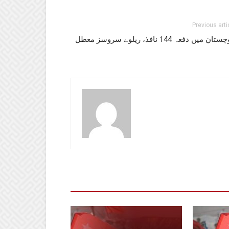
Previous arti
تان میں دفعہ 144 نافذ، ریلوے سروسز معطل