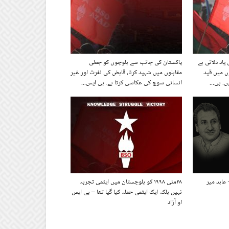
یاد دلاتی ہے
پاکستان کی جانب سے بلوچوں کو جعلی
ں میں قید
مقابلوں میں شہید کرنا، قابض کی نفرت اور غیر
۔ بی...
انسانی سوچ کی عکاسی کرتا ہے۔ بی ایس...
ابد میر
۲۸مئی ۱۹۹۸ کو بلوچستان میں ایٹمی تجربہ
نہیں بلکہ ایک ایٹمی حملہ کیا گیا تھا – بی ایس
او آزاد