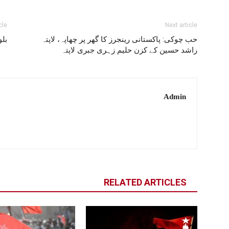
cle
Next article
حب چوکی: پاکستانی رینجرز کا گھر پر چھاپہ، لاپتہ
بلوچس
راشد حسین کے کزن حلیم زہری جبری لاپتہ
Admin
RELATED ARTICLES