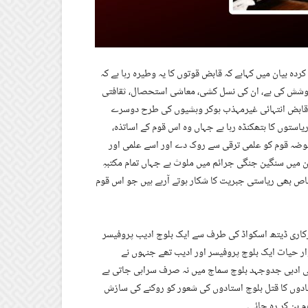
دہ بیان میں کہاہے کہ قابض قوتوں کا یہ وطیرہ رہا ہے کہ
 کوشش کی ہے، ان کی نسل کشی، معاشی استحصال، ثقافتی
 قابض انتہائی غیرمہذب ہوکر وہشیوں کی طرح دوسرے
استوں کا ہتھکنڈہ رہا ہے جہاں وہ اس قوم کے اساتذہ،
قبوضہ قوم کو علمی ترقی سے روک دے اور اسے علمی اور
یں سنگین جنگی جرائم میں ملوث ہے جہاں تمام مکتبہِ
خاص بھی ریاستی جبریت کا شکار ہوتے آرہے ہیں جو اس قوم
رکاری ڈیتھ اسکواڈ کی طرف سے ایک بلوچ ادیب پروفیسر
ر حیات ایک بلوچ پروفیسر اور ادیب تھے جنہوں نے
ن کی ادبی جدوجہد بلوچ سماج میں نہ صرف سراہی جاتی ہے
تادوں کا قتل بلوچ استادوں کی شعور کو روکنے کی سازش
 بن کر رہ جائے۔