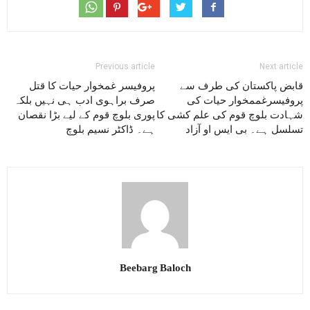
Previous article
Next article
قابض پاکستان کی طرف سے
پروفیسر غمخوار حیات کا قتل
پروفیسرغممخوار حیات کی
صرف براہوی ادب ہی نہیں بلکہ
شہادت بلوچ قوم کی علم کشی کا
پوری بلوچ قوم کے لیے بڑا نقصان
تسلسل ہے۔ بی ایس او آزاد
ہے۔ ڈاکٹر نسیم بلوچ
Beebarg Baloch