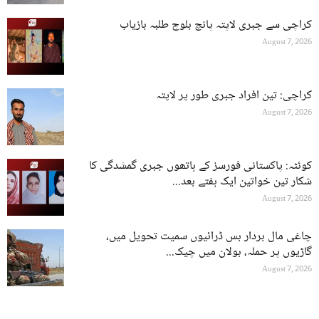
کراچی سے جبری لاپتہ پانچ بلوچ طلبہ بازیاب
August 7, 2026
کراچی: تین افراد جبری طور پر لاپتہ
August 7, 2026
کوئٹہ: پاکستانی فورسز کے ہاتھوں جبری گمشدگی کا
شکار تین خواتین ایک ہفتے بعد...
August 7, 2026
چاغی مال بردار بس ڈرائیوں سمیت تحویل میں،
گاڑیوں پر حملہ، بولان میں چیک...
August 7, 2026