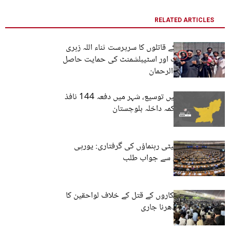
RELATED ARTICLES
اسمہ جتک والد کے قاتلوں کا سرپرست ثناء اللہ زہری
ہے، جسے حکومت اور اسٹیبلشمنٹ کی حمایت حاصل
ہے۔ مولانا ہدایت الرحمان
نوشکی: کرفیو میں توسیع، شہر میں دفعہ 144 نافذ
کردیا گیا ہے۔ محکمہ داخلہ بلوچستان
بلوچ یکجہتی کمیٹی رہنماؤں کی گرفتاری: یورپی
یونین کا پاکستان سے جواب طلب
کوئٹہ: پولیس اہلکاروں کے قتل کے خلاف لواحقین کا
لاشوں کے ہمراہ دھرنا جاری