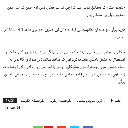
ریلوے حکام کے مطابق کوئٹہ سے کراچی کے لیے بولان میل اور چمن کے لیے چمن
پسنجر پہلے ہی معطل ہیں۔
مزید برآں بلوچستان حکومت نے ایک ماہ کے لیے صوبے بھر میں دفعہ 144 نافذ کر
دی ہے۔
حکام کی جانب سے جاری کردہ حکم نامے میں کہا گیا ہے کہ ہتھیاروں کی نمائش یا
استعمال پر مکمل پابندی عائد ہوگی۔ اس کے ساتھ ساتھ ڈبل سواری، گاڑیوں پر
سیاہ شیشے، غیر رجسٹرڈ موٹر سائیکلوں، پانچ یا اس سے زیادہ افراد کے اجتماعات
(دھرنوں، جلوسوں یا ریلیوں) اور عوامی مقامات پر چہرے ڈھانپنے پر بھی پابندی
ہوگی۔
دفعہ 144
ٹرین سروس معطل
بلوچستان ریلوے
بلوچستان حکومت
TAGS
ڈبل سواری