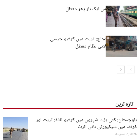
کوئٹہ: ٹرین سروس ایک بار پھر معطل
بی وائی سی احتجاج: تربت میں کرفیو جیسی
صورتحال، مواصلاتی نظام معطل
تازہ ترین
بلوچستان: کئی بڑے شہروں میں کرفیو نافذ: تربت اور
کوئٹہ میں سیکیورٹی ہائی الرٹ
August 7, 2026