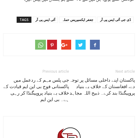
ڈی جی آئی ایس پی آر
جعفر ایکسپریس حملہ
آئی ایس پی آر
TAGS
Previous article
Next article
پاکستان اپنے داخلی مسائل پر توجہ
جی پلس مہم کے ردعمل میں
دے، افغانستان کے خلاف بے بنیاد
پاکستانی فوج بی این ایم قیادت کے
پروپیگنڈا بند کرے۔ ذبیح اللہ مجاہد
خلاف بے بنیاد پروپیگنڈا کر رہی
ہے۔ بی این ایم