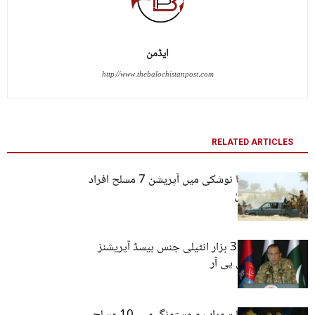
ایڈمن
http://www.thebalochistanpost.com
RELATED ARTICLES
آئی ایس پی آر کا نوشکی میں آپریشن 7 مسلح افراد
کو مارنے کا دعویٰ
بلوچستان میں 31 ہزار انٹیلی جنس بیسڈ آپریشنز
کیے گئے۔آئی ایس پی آر