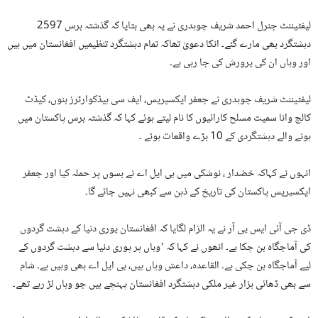
لیفٹیننٹ جنرل احمد شریف چوہدری نے یہ بھی بتایا کہ گذشتہ برس 2597
دہشتگرد بھی مارے گئے۔ انکا دعویٰ تھاکہ تمام دہشتگرد تنظیمیں افغانستان میں ہیں
اور وہاں ان کی پرورش کی جا رہی ہے۔
لیفٹیننٹ شریف چوہدری نے جعفر ایکسپریس، ایف سی ہیڈکوارٹرز بنوں، کیڈٹ
کالج وانا سمیت مسلح کارائیوں کا نام لیتے ہوئے کہا کہ گذشتہ برس پاکستان میں
ہونے والے دہشتگردی کے 10 بڑے واقعات ہوئے ۔
انہوں نے کہاکہ خضدار ، نوشکی میں بی ایل اے نے بسوں پر حملہ کیا اور جعفر
ایکسپریس پاکستان کی تاریخ کے ذہن سے کبھی نہیں جائے گا۔
ڈی جی آئی ایس پی آر نے یہ الزام لگایا کہ افغانستان پوری دنیا کے دہشت گردوں
کی آماجگاہ بن چکا ہے۔ انھوں نے کہا کہ ’وہاں پر پوری دنیا سے دہشت گردوں کے
لیے آماجگاہ بن چکی ہے۔ القاعدہ، داعش وہاں ہیں، بی ایل اے بھی وہیں ہے۔ شام
سے بھی ڈھائی ہزار غیر ملکی دہشتگرد افغانستان پہنچے ہیں جو وہاں لڑ رہے تھے۔