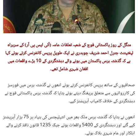
منگل کے روز پاکستانی فوج کے شعبہ تعلقات عامہ (آئی ایس پی آر) کے سربراہ
لیفٹیننٹ جنرل احمد شریف چوہدری نے ایک طویل پریس کانفرنس کرتے ہوئے کہا
ہے کہ گذشتہ برس پاکستان میں ہونے والے دہشتگردی کے 10 بڑے واقعات میں
افغان شہری شامل تھے۔
صحافیوں کے ساتھ پریس کانفرنس کرتے ہوئے انھوں نے گذشتہ برس میں فورسز
کی کارروائیوں سے متعلق بریفنگ دیتے ہوئے بتایا کہ گذشتہ برس پاکستانی فوج نے
دہشتگردی کے خلاف کامیاب آپریشنز کیے۔
انھوں نے بتایا کہ گذشتہ برس ملک بھر میں انٹیلیجنس کی بنیاد پر 75 ہزار آپریشنز
کیے گئے اور دہشتگردی کے 5400 واقعات ہوئے جبکہ 1235 قانون نافذ کرنے والے
اہلکار اور عام شہری ہلاک ہوئے۔