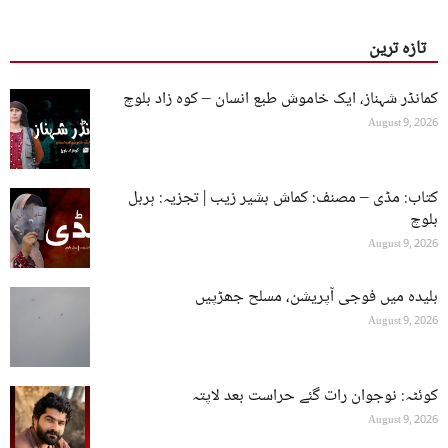
تازہ ترین
کمانڈر شہناز، ایک خاموش طبع انسان – کوہ زاد بلوچ
August 9, 2026
کتاب: مڈی – مصنف: کماش بشیر زیب | تجزیہ: ہربل
بلوچ
August 9, 2026
بلیدہ میں فوجی آپریشن، مسلح جھڑپیں
August 9, 2026
کوئٹہ: نوجوان رات گئے حراست بعد لاپتہ
August 9, 2026