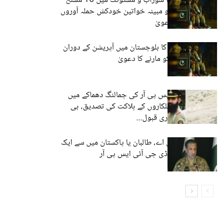
آئی ایس پی آر کا سوراب و مستونگ میں 10 مسلح
افراد مارنے اور دو مبینہ خواتین خودکش حملہ آوروں
کی گرفتاری کا دعویٰ
پاکستانی فورسز کا بلوچستان میں آپریشن کے دوران
17 مسلح افراد کو مارنے کا دعویٰ
بلوچستان: آئی ایس پی آر کی چمالنگ دھماکے میں
میجر سمیت 5 اہلکاروں کے ہلاکت کی تصدیق، بی
ایل اے نے ذمہ داری قبول...
افغانستان بی ایل اے، طالبان یا پاکستان میں سے ایک
کا انتخاب کریں، ڈی جی آئی ایس پی آر