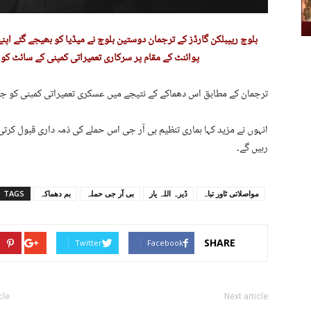
بلوچ ریپبلکن گارڈز کے ترجمان دوستین بلوچ نے میڈیا کو بھیجے گئے اپنے 
پوائنٹ کے مقام پر سرکاری تعمیراتی کمپنی کے سائٹ کو د
ترجمان کے مطابق اس دھماکے کے نتیجے میں عسکری تعمیراتی کمپنی کو جانی 
انہوں نے مزید کہا ہماری تنظیم بی آر جی اس حملے کی ذمہ داری قبول کر
رہیں گے۔
مواصلاتی ٹاور تباہ
ڈیرہ اللہ یار
بی آر جی حملہ
بم دھماکہ
TAGS
SHARE
Twitter
Facebook
cle
Next article