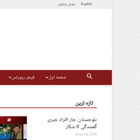
English
بلوچی
براہوئی
صفحۂ اول
فیچر رپورٹس
تازہ ترین
بلوچستان: چار افراد جبری
گمشدگی کا شکار
August 8, 2026