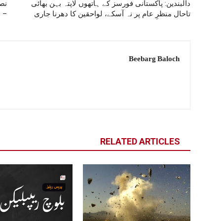
دالبندین: پاکستانی فورسز کے ہاتھوں لاپتہ بہن بھائی
نص
تاحال منظرِ عام پر نہ آسکے، لواحقین کا دھرنا جاری
– 
Beebarg Baloch
RELATED ARTICLES