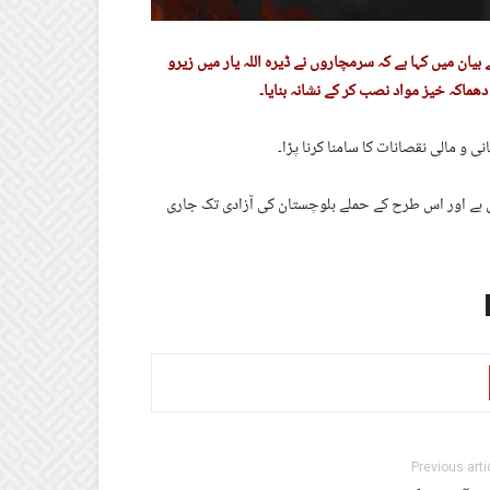
بیان میں کہا ہے کہ سرمچاروں نے ڈیرہ اللہ یار میں زیرو
ھماکہ خیز مواد نصب کر کے نشانہ بنایا۔
و مالی نقصانات کا سامنا کرنا پڑا۔
تی ہے اور اس طرح کے حملے بلوچستان کی آزادی تک جاری
Previous arti