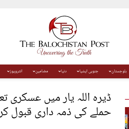
بلوچستان
جنوبی ایشیا
دنیا
مضامین
انٹرویوز
The
ڈیرہ اللہ یار میں عسکری تع
حملے کی ذمہ داری قبول کرت
Balochistan