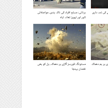
 کی ذمہ داری
ہرنائی: مسلح افراد کی ناکہ بندی، مواصلاتی
ٹاور اور لیویز تھانہ تباہ
 پر بم دھماکہ
مستونگ: فورسز گاڑی پر دھماکہ، پل کو بھی
نقصان پہنچا