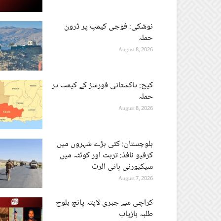
نوشکی: فوجی کیمپ پر ڈرون
حملہ
August 8, 2026
کیچ: پاکستانی فورسز کے کیمپ پر
حملہ
August 8, 2026
بلوچستان: کئی بڑے شہروں میں
کرفیو نافذ: تربت اور کوئٹہ میں
سیکیورٹی ہائی الرٹ
August 7, 2026
کراچی سے جبری لاپتہ پانچ بلوچ
طلبہ بازیاب