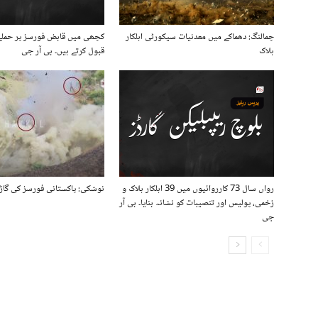
چمالنگ: دھماکے میں معدنیات سیکورٹی اہلکار
کچھی میں قابض فورسز پر حملے
ہلاک
قبول کرتے ہیں۔ بی آر جی
رواں سال 73 کارروائیوں میں 39 اہلکار ہلاک و
نوشکی: پاکستانی فورسز کی گاڑی
زخمی، پولیس اور تنصیبات کو نشانہ بنایا۔ بی آر
جی