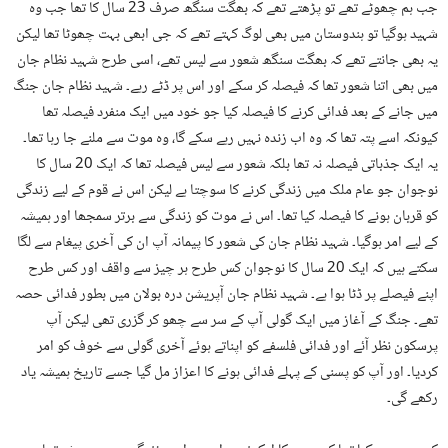
جب ہم چھوٹے تھے تو پڑھتے تھے کہ بھگت سنگھ صرف 23 سال کا تھا جب وہ
شہید ہوگیا تو ہندوستان میں بھی لوگ کہتے تھے کہ جی ابھی بہت چھوٹا تھا لیکن
یہ بھی جانتے تھے کہ بھگت سنگھ شعور سے لیس تھے، اسی طرح شہید نظام جان
میں بھی اتنا شعور تھا کہ فیصلہ کر سکے اور اس پر ڈٹے رہے۔ شہید نظام جان جنگ
میں جانے کے بعد فدائی کرنے کا فیصلہ کیا جو خود میں ایک منفرد فیصلہ تھا
کیونکہ اسے پتہ تھا کہ وہ اب زندہ نہیں رہے سکے گا، وہ موت سے ملنے جا رہا تھا۔
یہ ایک جذباتی فیصلہ نہ تھا بلکہ شعور سے لیس فیصلہ تھا کہ ایک 20 سال کا
نوجوان جو عام ملک میں زندگی کرنے کا سوچتا ہے لیکن اس نے قوم کے لیے زندگی
کو قربان ہونے کا فیصلہ کیا تھا۔ اس نے موت کو زندگی سے برتر سمجھا اور ہمیشہ
کے لیے امر ہوگیا۔ شہید نظام جان کی شعور کا پیمانہ آپ ان کی آخری پیغام سے لگا
سکتے ہیں کہ ایک 20 سال کا نوجوان کس طرح ہر چیز سے واقف اور کس طرح
اپنے فیصلے پر ڈٹا ہوا ہے۔ شہید نظام جان آپریشن درہ بولان میں بطور فدائی حصہ
تھے۔ جنگ کے آغاز میں ایک گولی آپ کے سر سے چھو کر گزری تھی لیکن آپ
پرسکون نظر آئے اور فدائی فلسفے کو اپناتے ہوئے آخری گولی سے خوف کو امر
کردیا۔ اور آپ کو پسنی کے پہلے فدائی ہونے کا اعزاز مل گیا جسے تاریخ ہمیشہ یاد
رکھے گی۔