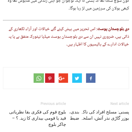
کون سوچ سکتا تھا کہ پسنی کا ایک نوجوان جو اپنی زندگی میں مدہوش تھا وہ
کبھی بولان کی سرزمین میں لڑ رہا ہوگا۔
دی
بلوچستان پوسٹ
: اس تحریر میں پیش کیئے گئے خیالات اور آراء لکھاری کے
ذاتی ہیں، ضروری نہیں ان سے دی بلوچستان پوسٹ میڈیا نیٹورک متفق ہے یا یہ
خیالات ادارے کے پالیسیوں کا اظہار ہیں۔
Previous article
Next article
پسنی: مسلح افراد کی ناکہ بندی،
بلوچ قوم کی فکری بقا نظریاتی
بوزر گاڑی نذر آتش، اسلحہ ضبط
قید یا قومی بیداری کا زینہ؟ –
چاکر بلوچ