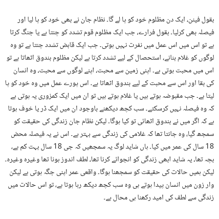
بقول فینن، ایک دن مظلوم خود کو پا لے گا۔ نظام جان نے بھی خود کو پا لیا اور
فیصلہ بھی کرلیا۔ بقول فرارے، جب ایک مظلوم قوم تشدد کو چنتا ہے یا جنگ کرتا
ہے تو اس میں اس عمل میں نفرت نہیں ہوتی۔ جب ایک قابض تشدد چنتا ہے تو وہ
لوگوں کو غلام بنانے، استحصال کے لیے تشدد کرتا ہے لیکن مظلوم بندوق اٹھاتا ہے تو
اس میں محبت ہوتی ہے۔ اپنی زمین سے محبت، اپنے لوگوں سے محبت، وہ انسان
کی بقا اور اس سے محبت کے لیے بندوق اٹھاتا ہے۔ اس پورے عمل میں وہ خود کو پا
لیتا ہے۔ جب مقبوضہ ہوتے ہیں یا غلام ہوتے ہیں تو ان میں ایک کمزوری یہ ہوتی ہے
کہ وہ فیصلہ نہیں کرسکتے۔ سب کچھ دیکھنے باوجود ان میں ایک ڈر یا خوف ہوتا
ہے کہ اگر میں نے بندوق اٹھائی تو کیا ہوگا۔ لیکن نظام جان زندگی کی حقیقت کو
سمجھ گیا، وہ جانتا تھا کہ غلامی کی زندگی سے بہتر ہے۔ اس نے یہ فیصلہ محض
18 سال کی عمر میں کیا۔ ہاں شاید لوگ یہ سمجھیں کہ جی 18 سال بہت کم ہے،
بچہ تھا، یہ شاید ابھی زندگی کو انجوائے کرنا تھا، لطف اندوز ہونا تھا وغیرہ وغیرہ۔
لیکن ہمیں حالات کی حقیقت کو سمجھنا ہوگا۔ واقعی عمر اپنی جگہ ہوتی ہے لیکن
وار زون میں انسان پیدا ہوتے ہی وہ سب کچھ دیکھ رہا ہوتا ہے، تو اس حالات میں
زندگی سے لطف کی امید رکھنا ہی محال ہے۔