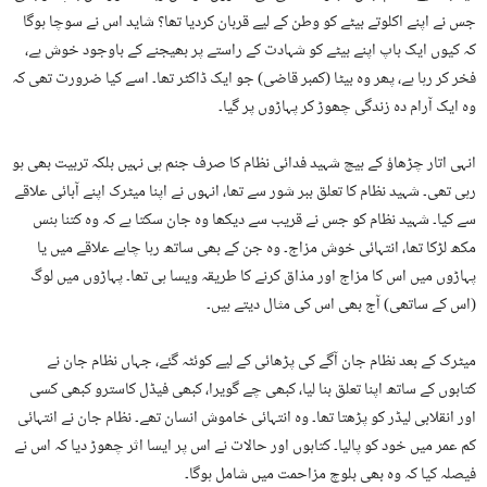
جس نے اپنے اکلوتے بیٹے کو وطن کے لیے قربان کردیا تھا؟ شاید اس نے سوچا ہوگا
کہ کیوں ایک باپ اپنے بیٹے کو شہادت کے راستے پر بھیجنے کے باوجود خوش ہے،
فخر کر رہا ہے، پھر وہ بیٹا (کمبر قاضی) جو ایک ڈاکٹر تھا۔ اسے کیا ضرورت تھی کہ
وہ ایک آرام دہ زندگی چھوڑ کر پہاڑوں پر گیا۔
انہی اتار چڑھاؤ کے بیچ شہید فدائی نظام کا صرف جنم ہی نہیں بلکہ تربیت بھی ہو
رہی تھی۔ شہید نظام کا تعلق ببر شور سے تھا، انہوں نے اپنا میٹرک اپنے آبائی علاقے
سے کیا۔ شہید نظام کو جس نے قریب سے دیکھا وہ جان سکتا ہے کہ وہ کتنا ہنس
مکھ لڑکا تھا، انتہائی خوش مزاج۔ وہ جن کے بھی ساتھ رہا چاہے علاقے میں یا
پہاڑوں میں اس کا مزاج اور مذاق کرنے کا طریقہ ویسا ہی تھا۔ پہاڑوں میں لوگ
(اس کے ساتھی) آج بھی اس کی مثال دیتے ہیں۔
میٹرک کے بعد نظام جان آگے کی پڑھائی کے لیے کوئٹہ گئے، جہاں نظام جان نے
کتابوں کے ساتھ اپنا تعلق بنا لیا، کبھی چے گویرا، کبھی فیڈل کاسترو کبھی کسی
اور انقلابی لیڈر کو پڑھتا تھا۔ وہ انتہائی خاموش انسان تھے۔ نظام جان نے انتہائی
کم عمر میں خود کو پالیا۔ کتابوں اور حالات نے اس پر ایسا اثر چھوڑ دیا کہ اس نے
فیصلہ کیا کہ وہ بھی بلوچ مزاحمت میں شامل ہوگا۔