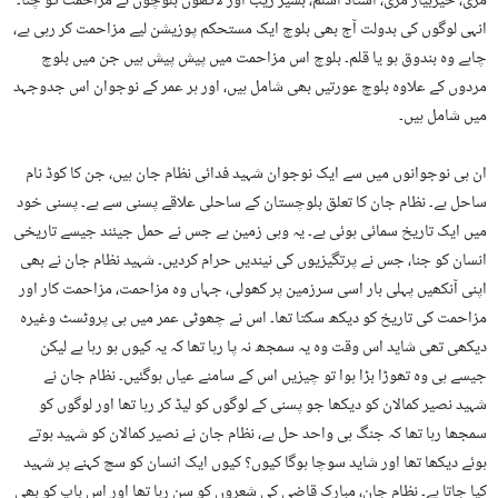
مری، حیربیار مری، استاد اسلم، بشیر زیب اور لاکھوں بلوچوں نے مزاحمت کو چنا۔
انہی لوگوں کی بدولت آج بھی بلوچ ایک مستحکم پوزیشن لیے مزاحمت کر رہی ہے،
چاہے وہ بندوق ہو یا قلم۔ بلوچ اس مزاحمت میں پیش پیش ہیں جن میں بلوچ
مردوں کے علاوہ بلوچ عورتیں بھی شامل ہیں، اور ہر عمر کے نوجوان اس جدوجہد
میں شامل ہیں۔
ان ہی نوجوانوں میں سے ایک نوجوان شہید فدائی نظام جان ہیں، جن کا کوڈ نام
ساحل ہے۔ نظام جان کا تعلق بلوچستان کے ساحلی علاقے پسنی سے ہے۔ پسنی خود
میں ایک تاریخ سمائی ہوئی ہے۔ یہ وہی زمین ہے جس نے حمل جیئند جیسے تاریخی
انسان کو جنا، جس نے پرتگیزیوں کی نیندیں حرام کردیں۔ شہید نظام جان نے بھی
اپنی آنکھیں پہلی بار اسی سرزمین پر کھولی، جہاں وہ مزاحمت، مزاحمت کار اور
مزاحمت کی تاریخ کو دیکھ سکتا تھا۔ اس نے چھوٹی عمر میں ہی پروٹسٹ وغیرہ
دیکھی تھی شاید اس وقت وہ یہ سمجھ نہ پا رہا تھا کہ یہ کیوں ہو رہا ہے لیکن
جیسے ہی وہ تھوڑا بڑا ہوا تو چیزیں اس کے سامنے عیاں ہوگئیں۔ نظام جان نے
شہید نصیر کمالان کو دیکھا جو پسنی کے لوگوں کو لیڈ کر رہا تھا اور لوگوں کو
سمجھا رہا تھا کہ جنگ ہی واحد حل ہے، نظام جان نے نصیر کمالان کو شہید ہوتے
ہوئے دیکھا تھا اور شاید سوچا ہوگا کیوں؟ کیوں ایک انسان کو سچ کہنے پر شہید
کیا جاتا ہے۔ نظام جان، مبارک قاضی کی شعروں کو سن رہا تھا اور اس باپ کو بھی