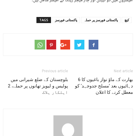
آفیسروں میں دو کیپٹن اور چار میجر رینک کے آفیسر شامل ہیں۔
کیچ
پاکستانی فورسز پر حملہ
پاکستانی فورسز
TAGS
Previous article
Next article
بھارت کے ماؤ نواز باغیوں کا 6
بلوچستان کے ضلع شیرانی میں
دہائیوں بعد ’مسلح جدوجہد‘ کو
پولیس و لیویز تھانوں پر حملے، 2
معطل کرنے کا اعلان
اہلکار ہلاک