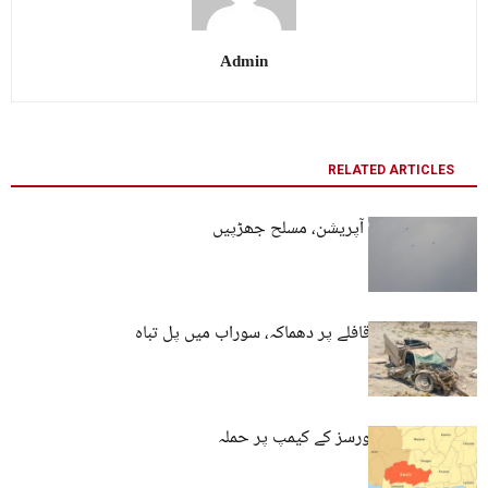
Admin
RELATED ARTICLES
بلیدہ میں فوجی آپریشن، مسلح جھڑپیں
کیچ میں فوجی قافلے پر دھماکہ، سوراب میں پل تباہ
کیچ: پاکستانی فورسز کے کیمپ پر حملہ