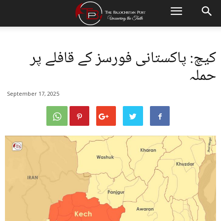
کیچ: پاکستانی فورسز کے قافلے پر
حملہ
September 17, 2025