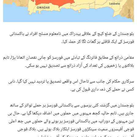
بلوچستان کے ضلع کیچ کے علاقے پیدراک میں نامعلوم مسلح افراد نے پاکستانی
فورسز کے ایک قافلے پر گھات لگا کر حملہ کیا۔
مقامی ذرائع کے مطابق فائرنگ کے تبادلے میں فورسز کو جانی نقصان اٹھانا پڑا، تاہم
ہلاکتوں یا زخمیوں کی تعداد کی آزاد ذرائع سے تصدیق نہیں ہو سکی۔
سرکاری حکام کی جانب سے تاحال اس واقعے تصدیق یا تردید نہیں کیا گیا۔ ناہی
کسی نے حملے کی ذمہ داری قبول کی ہے۔
بلوچستان میں گزشتہ کئی برسوں سے پاکستانی فورسز پر حملے تواتر کے ساتھ
جاری ہیں۔ تاہم حالیہ کچھ مہینوں میں حملوں میں اضافہ دیکھا گیا ہے۔ حال ہی
تین مہینوں کے دورانیہ میں پاکستانی فورسز پر ہونے والے حملوں میں چھ اعلی
فوجی آفیسروں سمیت سینکڑوں فورسز اہلکار ہلاک ہوئے ہیں۔ ہلاک فوجی