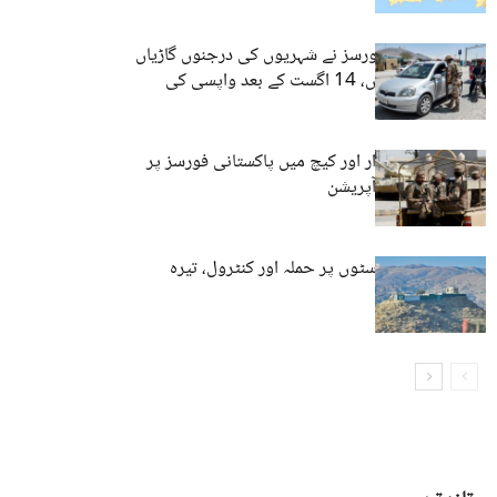
کیچ: پاکستانی فورسز نے شہریوں کی درجنوں گاڑیاں
تحویل میں لے لیں، 14 اگست کے بعد واپسی کی
یقین دہانی
بلوچستان: خضدار اور کیچ میں پاکستانی فورسز پر
حملے اور فوجی آپریشن
کوئٹہ: فورسز پوسٹوں پر حملہ اور کنٹرول، تیرہ
اہلکار ہلاک