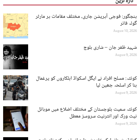
تازہ ترین
پنجگور: فوجی آپریشن جاری، مختلف مقامات پر مارٹر
گولہ فائر
August 10, 2026
شہید ظفر جان – شاری بلوچ
August 9, 2026
کوئٹہ: مسلح افراد نے ایگل اسکواڈ اہلکاروں کو یرغمال
بنا کر اسلحہ چھین لیا
August 9, 2026
کوئٹہ سمیت بلوچستان کے مختلف اضلاع میں موبائل
نیٹ ورک اور انٹرنیٹ سروسز معطل
August 9, 2026