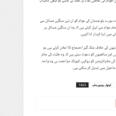
ن اقوام کی ثقافتی بقاء پر حملہ ہے جسے ہم کبھی کامیاب
ت پورے بلوچستان کے عوام کو ان تین سنگین مسائل سے
عام عوام سے اپیل کرتے ہیں کہ وہ ان سنگین مسائل پر
 میں اپنا کردار ادا کریں۔
ادتیوں کے خلاف ملک گیر احتجاج کا اعلان کرتے ہیں ہم
 اور ساتھیوں کو دعوت دیتے ہیں کہ وہ طلباء کے جائز
 کی ملٹرائزیشن کو روکیں، کیونکہ مزاحمت ہی وہ واحد
ماحول میں تبدیل کر سکتے ہیں۔
اوتھل یونیورسٹی
TAGS