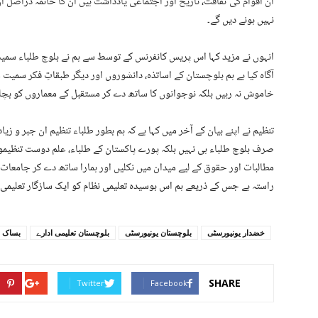
ان اقوام کی ثقافت، تاریخ اور اجتماعی یادداشت ہیں ان کا خاتمہ دراصل ا
نہیں ہونے دیں گے۔
انہوں نے مزید کہا اس پریس کانفرنس کے توسط سے ہم نے بلوچ طلباء سمی
آگاہ کیا ہے ہم بلوچستان کے اساتذہ، دانشوروں اور دیگر طبقاتِ فکر سمیت 
خاموش نہ رہیں بلکہ نوجوانوں کا ساتھ دے کر مستقبل کے معماروں کو بچانے
تنظیم نے اپنے بیان کے آخر میں کہا ہے کہ ہم بطور طلباء تنظیم ان جبر و زی
صرف بلوچ طلباء ہی نہیں بلکہ پورے پاکستان کے طلباء، علم دوست تنظیموں
مطالبات اور حقوق کے لیے میدان میں نکلیں اور ہمارا ساتھ دے کر جامعات
راستہ ہے جس کے ذریعے ہم اس بوسیدہ تعلیمی نظام کو ایک سازگار تعلیمی 
خضدار یونیورسٹی
بلوچستان یونیورسٹی
بلوچستان تعلیمی ادارے
بساک
SHARE
Twitter
Facebook