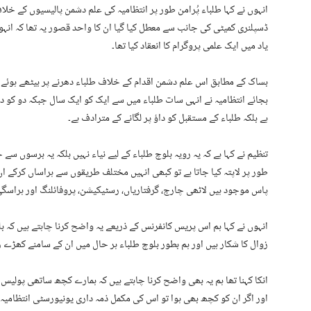
انہوں نے کہا طلباء پُرامن طور پر انتظامیہ کی علم دشمن پالیسیوں کے خل
ڈسپلنری کمیٹی کی جانب سے معطل کیا گیا ان کا واحد قصور یہ تھا کہ انہ
یاد میں ایک علمی پروگرام کا انعقاد کیا تھا۔
بساک کے مطابق اس علم دشمن اقدام کے خلاف طلباء دھرنے پر بیٹھے ہوئے ت
بجائے انتظامیہ نے انہی سات طلباء میں سے ایک کو ایک سال جبکہ دو کو 
ہے بلکہ طلباء کے مستقبل کو داؤ پر لگانے کے مترادف ہے۔
تنظیم نے کہا ہے کہ یہ رویہ بلوچ طلباء کے لیے نیاء نہیں بلکہ یہ برسوں س
طور پر لاپتہ کیا جاتا ہے تو کبھی انہیں مختلف طریقوں سے ہراساں کرکے 
پاس موجود ہیں لاٹھی چارج، گرفتاریاں، رسٹیکیشن، پروفائلنگ اور ہراسگی
انہوں نے کہا ہم اس پریس کانفرنس کے ذریعے یہ واضح کرنا چاہتے ہیں کہ
زوال کا شکار ہیں اور ہم بطور بلوچ طلباء ہر حال میں ان کے سامنے کھڑے ر
انکا کہنا تھا ہم یہ بھی واضح کرنا چاہتے ہیں کہ ہمارے کچھ ساتھی پولی
اور اگر ان کو کچھ بھی ہوا تو اس کی مکمل ذمہ داری یونیورسٹی انتظامیہ 