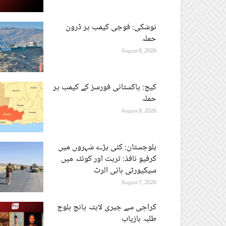
نوشکی: فوجی کیمپ پر ڈرون
حملہ
August 8, 2026
کیچ: پاکستانی فورسز کے کیمپ پر
حملہ
August 8, 2026
بلوچستان: کئی بڑے شہروں میں
کرفیو نافذ: تربت اور کوئٹہ میں
سیکیورٹی ہائی الرٹ
August 7, 2026
کراچی سے جبری لاپتہ پانچ بلوچ
طلبہ بازیاب