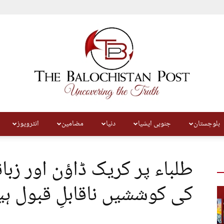
بلوچستان
جنوبی ایشیا
دنیا
مضامین
انٹرویوز
The
طلباء پر کریک ڈاؤن اور زبا
کی کوششیں ناقابلِ قبول ہ
Balochistan