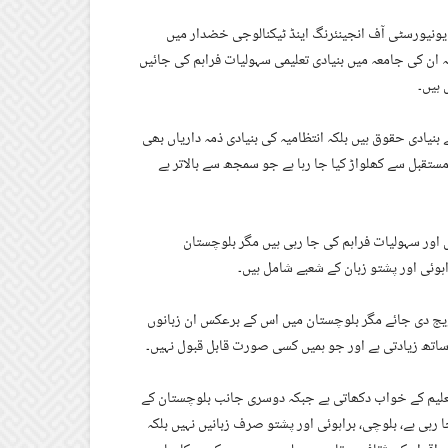
ونیورسٹی آف انجینئرنگ اینڈ ٹیکنالوجی خضدار میں
 کہ ان کی جامعہ میں بنیادی تعلیمی سہولیات فراہم کی جائیں
 ہیں۔
بنیادی حقوق ہیں بلکہ انتظامیہ کی بنیادی ذمہ داریاں بھی
 مستقبل سے کھلواڑ کیا جا رہا ہے جو سمجھ سے بالاتر ہے
ں اور سہولیات فراہم کی جا رہی ہیں مگر بلوچستان
ہوئی اور پشتو زبان کے شعبے شامل ہیں۔
ترویج دی جائے مگر بلوچستان میں اس کے برعکس ان زبانوں
ے ساتھ زیادتی ہے اور جو ہمیں کسی صورت قابل قبول نہیں۔
علیم کے خواب دکھاتی ہے جبکہ دوسری جانب بلوچستان کے
رہی ہے، بلوچی، براہوئی اور پشتو صرف زبانیں نہیں بلکہ