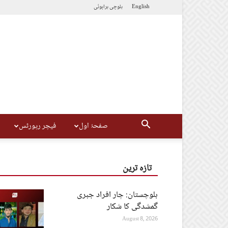
English
بلوچی
براہوئی
صفحۂ اول
فیچر رپورٹس
تازہ ترین
بلوچستان: چار افراد جبری
گمشدگی کا شکار
August 8, 2026