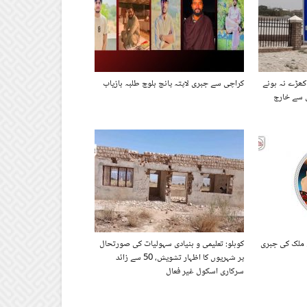
 کھڑے نہ ہونے
کراچی سے جبری لاپتہ پانچ بلوچ طلبہ بازیاب
 ملک کی جبری
کوہلو: تعلیمی و بنیادی سہولیات کی صورتحال
پر شہریوں کا اظہار تشویش، 50 سے زائد
سرکاری اسکول غیر فعال