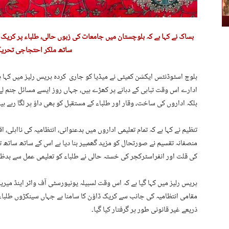
بساک نے کہا ہے کہ بلوچستان میں جامعات کی زبوں حالی، طلباء پر کریک 
ساتھ ملکر احتجاجی تحریک
بلوچ اسٹوڈنٹس ایکشن کمیٹی نے میڈیا کو جاری کردہ پریس رلیز میں کہا ہے
ادارے اس وقت تباہی کے دہانے پر کھڑے ہیں، جہاں روز ایسے مسائل جنم لے
بلکہ اداروں کی ساخت، وقار اور طلباء کے مستقبل کو بھی داؤ پر لگا رہے ہی
تنظیم نے کہا ہے کہ تمام تعلیمی اداروں میں بدعنوانی، انتظامیہ کی نااہلی، 
منصفانہ تقسیم نے صورتحال کو مزید گھمبیر بنا دیا ہے اس کے ساتھ ساتھ ت
کی قلت اور انفراسٹرکچر کی خستہ حالی نے طلباء کو تعلیمی عمل سے بدظن 
پریس رلیز میں کہا گیا ہے کہ اس وقت لسبیلہ یونیورسٹی آف واٹر اینڈ میری
مقامی انتظامیہ کی جانب سے کریک ڈاؤن کا سامنا ہے جہاں سینکڑوں طلباء 
ذریعے غیر قانونی طور پر گرفتار کیا گیا۔