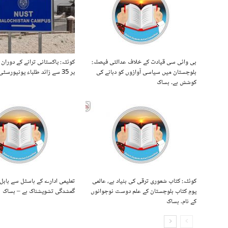
بی وائی سی قیادت کے خلاف عدالتی فیصلہ:
کوئٹہ: پاکستانی ترانے کے دوران
بلوچستان میں سیاسی آوازوں کو دبانے کی
پر 35 سے زائد طلباء یونیورسٹی سے خارج
کوشش ہے۔ بساک
کوئٹہ: کتاب شعوری ترقی کی بنیاد ہے، عالمی
تعلیمی ادارے کے ہاسٹل سے بابل
یومِ کتاب بلوچستان کے علم دوست نوجوانوں
گمشدگی تشویشناک ہے – بساک
کے نام۔ بساک