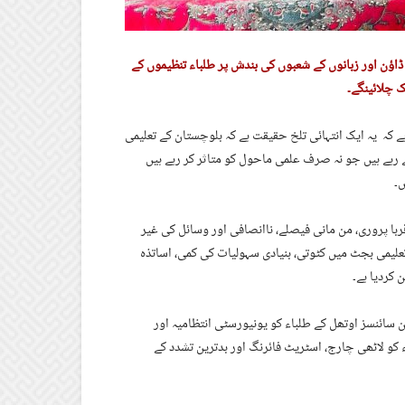
ڈاؤن اور زبانوں کے شعبوں کی بندش پر طلباء تنظیموں کے
 چلائینگے۔
 کہ یہ ایک انتہائی تلخ حقیقت ہے کہ بلوچستان کے تعلیمی
 رہے ہیں جو نہ صرف علمی ماحول کو متاثر کر رہے ہیں
ں۔
اقربا پروری، من مانی فیصلے، ناانصافی اور وسائل کی غیر
علیمی بجٹ میں کٹوتی، بنیادی سہولیات کی کمی، اساتذہ
کردیا ہے۔
ن سائنسز اوتھل کے طلباء کو یونیورسٹی انتظامیہ اور
کو لاٹھی چارج، اسٹریٹ فائرنگ اور بدترین تشدد کے