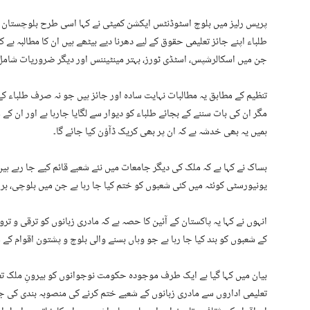
پریس رلیز میں بلوچ اسٹوڈنٹس ایکشن کمیٹی نے کہا اسی طرح بلوچستان ی
طلباء اپنے جائز تعلیمی حقوق کے لیے دھرنا دیے بیٹھے ہیں ان کا مطالبہ ہے
جن میں اسکالرشپس، اسٹڈی ٹورز، بہتر مینٹیننس اور دیگر ضروریات شامل
تنظیم کے مطابق یہ مطالبات نہایت سادہ اور جائز ہیں جو نہ صرف طلباء کے 
مگر ان کی بات سننے کے بجائے طلباء کو دیوار سے لگایا جارہا ہے اور ان کے
ہمیں یہ بھی خدشہ ہے کہ ان پر بھی کریک ڈآؤن کیا جائے گا۔
بساک نے کہا ہے کہ ملک کی دیگر جامعات میں نئے شعبے قائم کیے جا رہے ہی
یونیورسٹی کوئٹہ میں کئی شعبوں کو ختم کیا جا رہا ہے جن میں بلوچی، برا
انہوں نے کہا یہ پاکستان کے آئین کا حصہ ہے کہ مادری زبانوں کو ترقی و 
کے شعبوں کو بند کیا جا رہا ہے جو وہاں بسنے والی بلوچ و پشتون اقوام ک
بیان میں کہا گیا ہے ایک طرف موجودہ حکومت نوجوانوں کو بیرونِ ملک ت
تعلیمی اداروں سے مادری زبانوں کے شعبے ختم کرنے کی منصوبہ بندی کی جا 