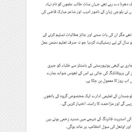
اف دھرنا دے رہے تھے جہاں سات طالب علموں کو نام نہاد
وں نے بلوچی زبان کے نامور ادیب اور شاعر مبارک قاضی کی
ھے مگر ان کی بات سننے اور جائز مطالبات تسلیم کرنے کے
دو سال کے لیے رسٹیکیٹ کردیا جو نہ صرف تعلیم دشمن عمل
ے جاری ہے کبھی یونیورسٹی کے ہاسٹلز سے طلباء کو جبری
ان کی پروفائلنگ کی جاتی ہے اس کے ٹھوس شواہد ہمارے
 اب روز کا معمول بن چکا ہے۔
 بلوچستان کے تعلیمی ادارے ایک مخصوص گروہ کے ہاتھوں
ہیں گے اور مزاحمت کا راستہ اختیار کریں گے۔
س کی اسٹریٹ فائرنگ کے نتیجے میں شدید زخمی ہوئے ہیں
اور اوتھل کی سول انتظامیہ پر عائد ہوگی۔