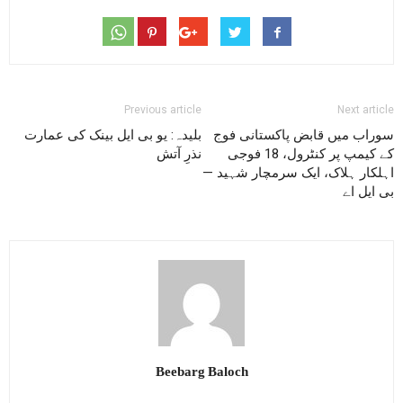
Previous article
Next article
سوراب میں قابض پاکستانی فوج
بلیدہ: یو بی ایل بینک کی عمارت
کے کیمپ پر کنٹرول، 18 فوجی
نذرِ آتش
اہلکار ہلاک، ایک سرمچار شہید —
بی ایل اے
Beebarg Baloch