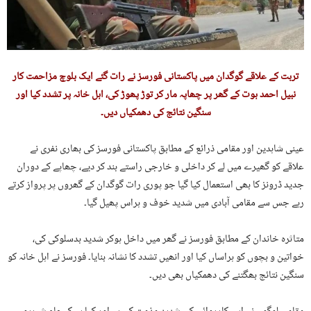
تربت کے علاقے گوگدان میں پاکستانی فورسز نے رات گئے ایک بلوچ مزاحمت کار
نبیل احمد ہوت کے گھر پر چھاپہ مار کر توڑ پھوڑ کی، اہل خانہ پر تشدد کیا اور
سنگین نتائج کی دھمکیاں دیں۔
عینی شاہدین اور مقامی ذرائع کے مطابق پاکستانی فورسز کی بھاری نفری نے
علاقے کو گھیرے میں لے کر داخلی و خارجی راستے بند کر دیے، چھاپے کے دوران
جدید ڈرونز کا بھی استعمال کیا گیا جو پوری رات گوگدان کے گھروں پر پرواز کرتے
رہے جس سے مقامی آبادی میں شدید خوف و ہراس پھیل گیا۔
متاثرہ خاندان کے مطابق فورسز نے گھر میں داخل ہوکر شدید بدسلوکی کی،
خواتین و بچوں کو ہراساں کیا اور انھیں تشدد کا نشانہ بنایا۔ فورسز نے اہل خانہ کو
سنگین نتائج بھگتنے کی دھمکیاں بھی دیں۔