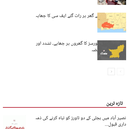
کیچ: علی فقیر کے گھر پر رات گئے ایف سی کا چھاپہ
تمپ: پاکستانی فورسز کا گھروں پر چھاپے، تشدد اور
قیمی اشیاء پر قبضہ
تازہ ترین
نصیر آباد میں بجلی کے دو ٹاورز کو تباہ کرنے کی ذمہ
داری قبول...