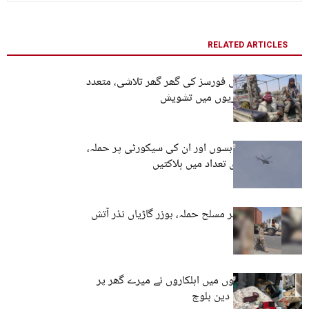
RELATED ARTICLES
نوشکی: پاکستانی فورسز کی گھر گھر تلاشی، متعدد
افراد گرفتار، شہریوں میں تشویش
مستونگ: فوجی بسوں اور ان کی سیکورٹی پر حملہ،
جھڑپوں میں بڑی تعداد میں ہلاکتیں
نوشکی: فورسز پر مسلح حملہ، بوزر گاڑیاں نذر آتش
رات گئے 22 گاڑیوں میں اہلکاروں نے میرے گھر پر
چھاپہ مارا۔ سمی دین بلوچ