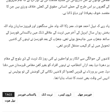
مقامی لوگوں نے اس کارروائی کی شدید مذمت کی ہے اور کہا ہے کہ عام شہریوں
کے گھروں پر اس طرح کے حملے انسانی حقوق کی کھلی خلاف ورزی ہیں جن کا
مقصد خوف پھیلانا اور دباؤ ڈالنا ہے۔
یاد رہے کہ نبیل احمد ھوت، عمر زکا اللہ ولد علی سنگھور اور فیروز ساربان ولد اللہ
بخش رواں سال اپریل کے آخر میں تربت کے علاقے ڈنک میں پاکستانی فورسز کے
ساتھ جھڑپ میں جانبحق ہوئے تھے، جھڑپ کے بعد فورسز نے تینوں کی لاشیں
تحویل میں لے کر کیمپ منتقل کردی تھی۔
لاشوں کی حوالگی سے انکار پر لواحقین نے کئی روز تک تربت کے ڈی بلوچ کے مقام
پر دھرنا دیا، بعد ازاں انتظامیہ نے تینوں افراد کو بغیر کفن مقامی قبرستان میں دفنا
دیا، جس پر ورثاء نے قبریں کھدوا کر لاشیں نکالنے کی کوشش کی تو پولیس نے
انہیں اس وقت بھی تشدد کا نشانہ بنایا تھا۔
فورسز چھاپہ
ڈرون کیمرے
تربت ڈنک
پاکستانی فورسز
TAGS
نبیل ھوت