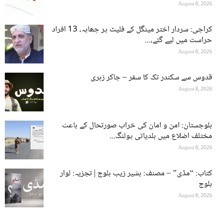
August 8, 2026
کراچی: سردار اختر مینگل کے فلیٹ پر چھاپہ، 13 افراد
حراست میں لیے گئے،...
August 8, 2026
قدوس سے سکندر تک کا سفر – چاکر زہری
August 8, 2026
بلوچستان: امن و امان کی خراب صورتحال کے باعث
مختلف اضلاع میں بلدیاتی پولنگ...
August 8, 2026
کتاب: “مڈی” – مصنف: بشیر زیب بلوچ | تجزیہ: لوار
بلوچ
August 8, 2026