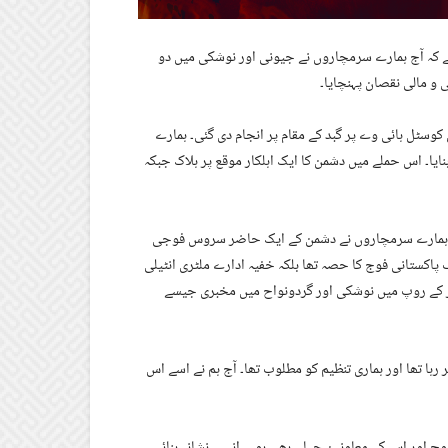
 ہے کہ آج ہمارے سرمچاروں نے جیونی اور نوشکی میں دو
 و مالی نقصان پہنچایا۔
وسٹل ہائی وے پر گبد کے مقام پر انجام دی گئی۔ ہمارے
یا۔ اس حملے میں دشمن کا ایک اہلکار موقع پر ہلاک جبکہ
ہاں ہمارے سرمچاروں نے دشمن کے ایک حاضر سروس فوجی
ف پاکستانی فوج کا حصہ تھا بلکہ خفیہ ادارے ملٹری انٹیلی
ئیور کے روپ میں نوشکی اور گردونواح میں مخبری جیسے
رہا تھا اور ہماری تنظیم کو مطلوب تھا۔ آج ہم نے اسے اس
وج اور اس کے معاونین جہاں بھی ہوں، انہیں نشانہ بنائیں