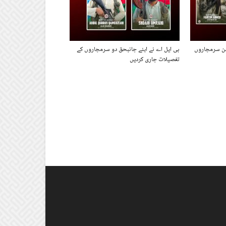
ین سرمچاروں
بی ایل اے نے اپنے جانبحق دو سرمچاروں کے
تفصیلات جاری کردیں