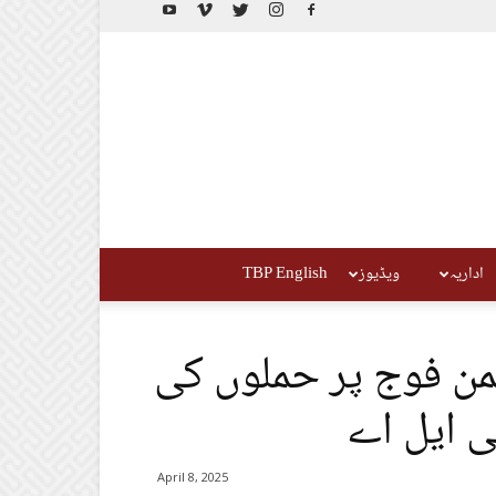
اداریہ
ویڈیوز
TBP English
ن فوج پر حملوں کی
ی ایل اے
April 8, 2025