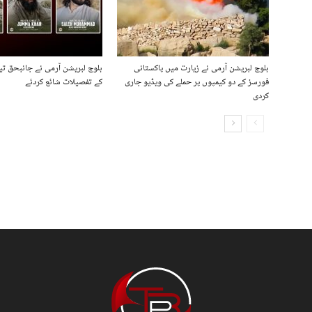
بلوچ لبریشن آرمی نے زیارت میں پاکستانی
بلوچ لبریشن آرمی نے جانبحق ت
فورسز کے دو کیمپوں پر حملے کی ویڈیو جاری
کے تفصیلات شائع کردئے
کردی