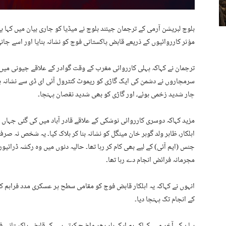
بلوچ لبریشن آرمی کے ترجمان جیئند بلوچ نے میڈیا کو جاری بیان میں کہا
مؤثر کارروائیوں کے ذریعے قابض پاکستانی فوج کو نشانہ بنایا اور اسے جانی
ترجمان نے کہاکہ پہلی کارروائی مغرب کے وقت گوادر کے علاقے جیونی میں ک
سرمچاروں نے دشمن کی ایک گاڑی کو ریموٹ کنٹرول آئی ای ڈی سے نشانہ بنا
چار شدید زخمی ہوئے، اور گاڑی کو بھی شدید نقصان پہنچا۔
مزید کہاکہ دوسری کارروائی نوشکی کے علاقے قادر آباد میں کی گئی ج
اہلکار، ظاہر ولد گوہر خان مینگل کو نشانہ بنا کر ہلاک کیا۔ یہ شخص نہ صر
جنس (ایم آئی) کے لیے بھی کام کر رہا تھا۔ حالیہ دنوں میں وہ رکشہ ڈرا
مجرمانہ فرائض انجام دے رہا تھا۔
انہوں نے کہاکہ یہ اہلکار قابض فوج کو مقامی سطح پر عسکری مدد فراہم کر 
کے انجام تک پہنچا دیا۔
بیان کے آخر میں کہاکہ ہم ایک بار پھر واضح کرتے ہیں کہ قابض پاکستانی ف