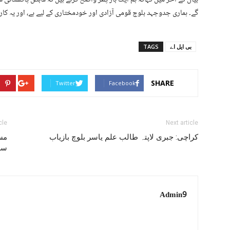
گے۔ ہماری جدوجہد بلوچ قومی آزادی اور خودمختاری کے لیے ہے، اور یہ کا
بی ایل اے
TAGS
SHARE
Twitter
Facebook
cle
Next article
کراچی: جبری لاپتہ طالب علم یاسر بلوچ بازیاب
مست
سرد
Admin9