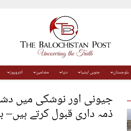
بلوچستان
جنوبی ایشیا
دنیا
مضامین
انٹرویوز
The
جیونی اور نوشکی میں دشم
ذمہ داری قبول کرتے ہیں– ب
Balochistan