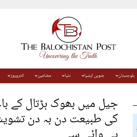
بلوچستان
جنوبی ایشیا
دنیا
مضامین
انٹرویوز
The
جیل میں بھوک ہڑتال کے با
کی طبیعت دن بہ دن تشویشن
بی وائی سی
Balochistan