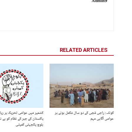
Admin9
RELATED ARTICLES
کوئٹہ: راجی مُچی کے دو سال مکمل ہونے پر
کشمیر میں عوامی تحریک پر ریا
عوامی آگاہی مہم
پاکستان کے جبر کے نظام کو بے نق
بلوچ یکجہتی کمیٹی