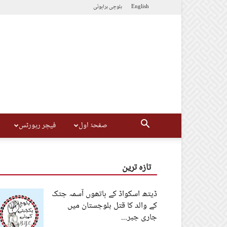
English
بلوچی
براہوئی
صفحۂ اول
فیچر رپورٹس
تازہ ترین
ڈیتھ اسکواڈ کے ہاتھوں آسمہ جتک
کے والد کا قتل بلوچستان میں
جاری جبر...