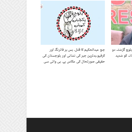
لوچ گزشتہ دو
جج عبدالحکیم کا قتل، بس پر فائرنگ اور
انہ کو شدید
کرفیو،بدترین جبر کی نشانی اور بلوچستان کی
حقیقی صورتحال کی عکاس ہے۔ بی وائی سی