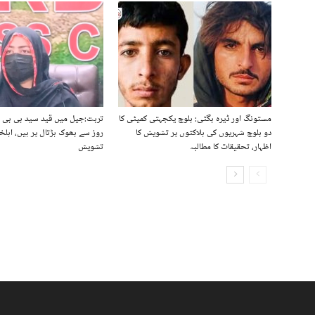
مستونگ اور ڈیرہ بگٹی: بلوچ یکجہتی کمیٹی کا
تربت:جیل میں قید سید بی بی ب
دو بلوچ شہریوں کی ہلاکتوں پر تشویش کا
روز سے بھوک ہڑتال پر ہیں، اہلخ
اظہار، تحقیقات کا مطالبہ
تشویش