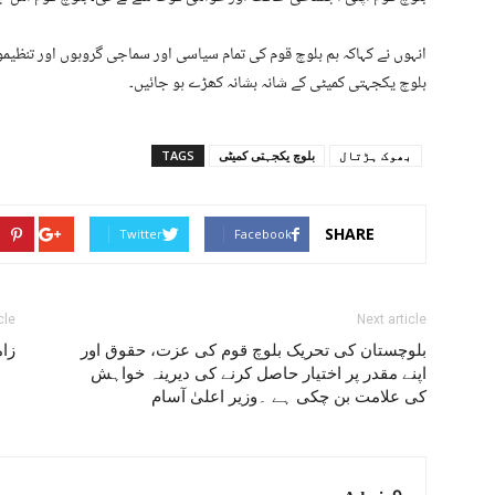
انہوں نے کہاکہ ہم بلوچ قوم کی تمام سیاسی اور سماجی گروہوں اور تنظی
بلوچ یکجہتی کمیٹی کے شانہ بشانہ کھڑے ہو جائیں۔
بھوک ہڑتال
بلوچ یکجہتی کمیٹی
TAGS
SHARE
Twitter
Facebook
cle
Next article
بلوچستان کی تحریک بلوچ قوم کی عزت، حقوق اور
زا
اپنے مقدر پر اختیار حاصل کرنے کی دیرینہ خواہش
کی علامت بن چکی ہے ۔وزیر اعلیٰ آسام