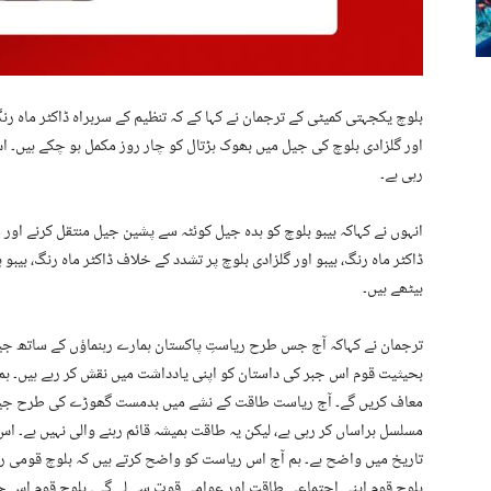
بلوچ یکجہتی کمیٹی کے ترجمان نے کہا کے کہ تنظیم کے سربراہ ڈاکٹر ماہ رنگ
اور گلزادی بلوچ کی جیل میں بھوک ہڑتال کو چار روز مکمل ہو چکے ہیں۔
رہی ہے۔
انہوں نے کہاکہ بیبو بلوچ کو ہدہ جیل کوئٹہ سے پشین جیل منتقل کرنے او
ڈاکٹر ماہ رنگ، بیبو اور گلزادی بلوچ پر تشدد کے خلاف ڈاکٹر ماہ رنگ، بیبو 
بیٹھے ہیں۔
ترجمان نے کہاکہ آج جس طرح ریاستِ پاکستان ہمارے رہنماؤں کے ساتھ جیل 
بحیثیت قوم اس جبر کی داستان کو اپنی یادداشت میں نقش کر رہے ہیں۔ ہم ن
معاف کریں گے۔ آج ریاست طاقت کے نشے میں بدمست گھوڑے کی طرح جیل میں
مسلسل ہراساں کر رہی ہے، لیکن یہ طاقت ہمیشہ قائم رہنے والی نہیں ہے۔ 
تاریخ میں واضح ہے۔ ہم آج اس ریاست کو واضح کرتے ہیں کہ بلوچ قومی رہن
بلوچ قوم اپنی اجتماعی طاقت اور عوامی قوت سے لے گی۔ بلوچ قوم اس ج