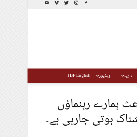
اداریہ
ویڈیوز
TBP English
عث ہمارے رہنماؤں
اک ہوتی جارہی ہے۔