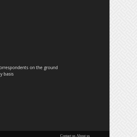
 correspondents on the ground
y basis.
Contact us
About us