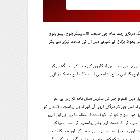
، مرکزی رہنما شاہ جی صبغت اللہ، بیبگر بلوچ، بیبو بلوچ
 اس بھوک ہڑتال کے نتیجے میں ان کی صحت تیزی سے بگڑ
ر سی ٹی ڈی و پولیس اہلکاروں کی جیل کے اندر گھس کر
بلوچ، گلزادی بلوچ، شاہ جی اور بیبگر بلوچ بھوک ہڑتال پر
میں ظلم و جبر کی بدترین مثال قائم کر رہی ہے، ہم
ہ اس جبر کو درگزر کریں گے اور نہ ہی ریاستِ پاکستان کو
 بلوچ خواتین کو تشدد کا نشانہ بنا رہی ہے اور انہیں
اس طرح کی فاشسٹ اور جابر ریاستوں کی مثال دنیا کی
ماؤں پر جیل میں ہونے والی بدسلوکی اور جبر کا بدلہ
بر اور بربریت کو کسی بھی صورت درگزر نہیں کرے گی۔