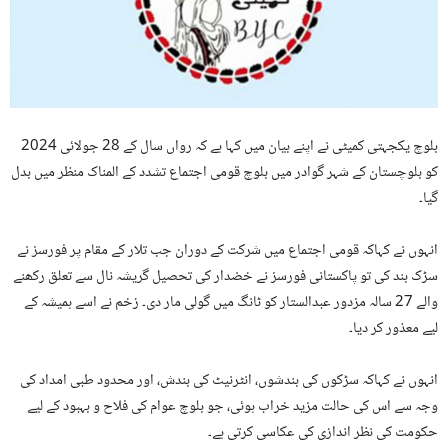
بلوچ یکجہتی کمیٹی نے اپنے بیان میں کہا ہے کہ رواں سال کے 28 جولائی 2024
کو بلوچستان کے شہر گوادر میں بلوچ قومی اجتماع تشدد کے المناک منظر میں بدل
گیا۔
انہوں نے کہاکہ قومی اجتماع میں شرکت کے دوران جب تلار کے مقام پر فورسز نے
سڑک بند کی تو پاکستانی فورسز نے خضدار کی تحصیل گریشہ نال سے تعلق رکھنے
والے 27 سالہ مزدور عبدالستار کو ٹانگ میں گولی مار دی۔ زخم نے اسے ہمیشہ کے
لیے معذور کر دیا۔
انہوں نے کہاکہ سڑکوں کی بندشوں، انٹرنیٹ کی بندش، اور محدود طبی امداد کی
وجہ سے اس کی حالت مزید خراب ہوئی، جو بلوچ عوام کی فلاح و بہبود کے لیے
حکومت کی نظر اندازی کی عکاسی کرتی ہے۔