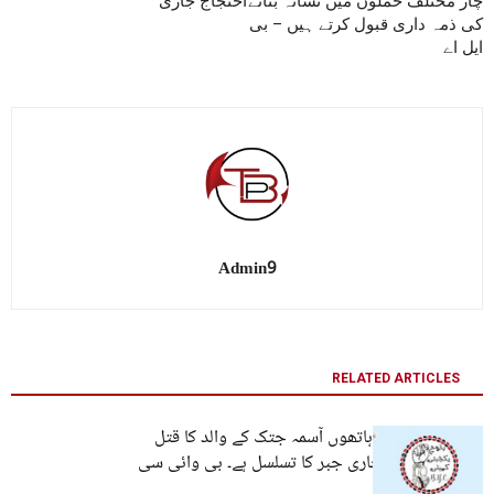
چار مختلف حملوں میں نشانہ بنانے
احتجاج جاری
کی ذمہ داری قبول کرتے ہیں – بی
ایل اے
Admin9
RELATED ARTICLES
ڈیتھ اسکواڈ کے ہاتھوں آسمہ جتک کے والد کا قتل
بلوچستان میں جاری جبر کا تسلسل ہے۔ بی وائی سی