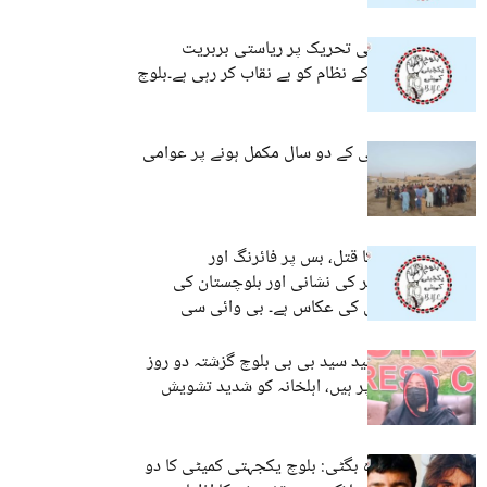
کشمیر میں عوامی تحریک پر ریاستی بربریت
پاکستان کے جبر کے نظام کو بے نقاب کر رہی ہے۔بلوچ
یکجہتی کمیٹی
کوئٹہ: راجی مُچی کے دو سال مکمل ہونے پر عوامی
آگاہی مہم
جج عبدالحکیم کا قتل، بس پر فائرنگ اور
کرفیو،بدترین جبر کی نشانی اور بلوچستان کی
حقیقی صورتحال کی عکاس ہے۔ بی وائی سی
تربت:جیل میں قید سید بی بی بلوچ گزشتہ دو روز
سے بھوک ہڑتال پر ہیں، اہلخانہ کو شدید تشویش
مستونگ اور ڈیرہ بگٹی: بلوچ یکجہتی کمیٹی کا دو