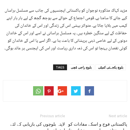
مزید کہاکہ مذکورہ نوجوان کو پاکستانی ایجنسیوں کی جانب سے مسلسل ہراساں
کیے جانے کا سامنا ہے، قومی اجتماع کے حوالے سے پوچھ گچھ کے لیے بار بار اپنے
کیمپ میں بلایا جاتا ہے۔ متواتر پیشی اس کی زندگی اور اس کے خاندان کی
حفاظت کے لیے سنگین خطرہ ہیں۔ یہ مسلسل ہراسانی نے اسے اور اس کے خاندان
دونوں کے لیے خاصی ذہنی پریشانی کا باعث بنا ہے۔ اگر اسے یا اس کے خاندان کو
کوئی نقصان پہنچا تو اس کی ذمہ داری ریاست اور اس کی ایجنسی پر عائد ہوگی۔
بلوچ یکجہتی کمیٹی
بلوچ راجی مُچی
TAGS
Previous article
Next article
پاکستانی فوج و اسکے مفادات کو
لاپتہ بلوچوں کی بازیابی کے لئے