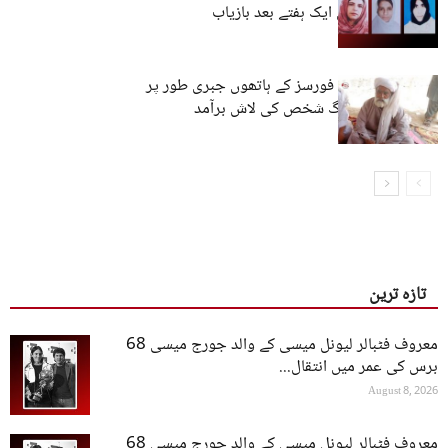
شکار تین خواتین ایک ہفتے بعد بازیاب
لسبیلہ: پاکستانی فورسز کے ہاتھوں جبری طور پر
لاپتا کیے گئے بزرگ شخص کی لاش برآمد
تازہ ترین
معروف فٹبالر لیونل میسی کے والد جورج میسی 68
برس کی عمر میں انتقال...
August 8, 2026
معروف فٹبالر لیونل میسی کے والد جورج میسی 68