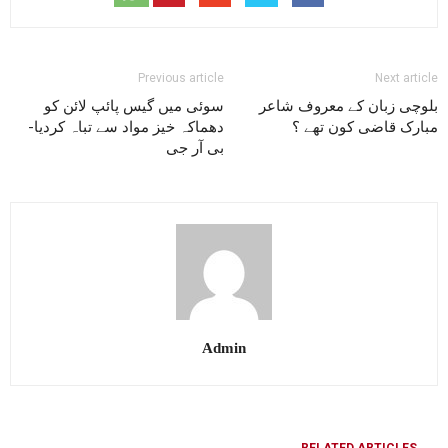
Previous article
Next article
بلوچی زبان کے معروف شاعر
سوئی میں گیس پائپ لائن کو
مبارک قاضی کون تھے ؟
دھماکہ خیز مواد سے تباہ کردیا-
بی آر جی
Admin
RELATED ARTICLES