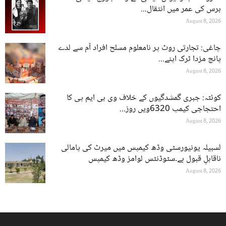
برس کی عمر میں انتقال...
August 8, 2026
چاغی: تجارتی روٹ پر نامعلوم مسلح افراد آم سے لدے
پانچ مزدا ٹرک اپنے...
August 8, 2026
کوئٹہ: جبری گمشدگیوں کے خلاف وی بی ایم پی کا
احتجاجی کیمپ 6320ویں روز...
August 8, 2026
لسبیلہ یونیورسٹی وڈھ کیمپس میں میرٹ کی پامالی
ناقابلِ قبول ہے۔سٹوڈنٹس لوامز وڈھ کیمپس
August 8, 2026