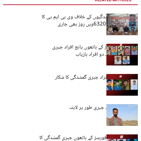
کوئٹہ: جبری گمشدگیوں کے خلاف وی بی ایم پی کا
احتجاجی کیمپ 6320ویں روز بھی جاری
بلوچستان: فورسز کے ہاتھوں پانچ افراد جبری
گمشدگی کا شکار، دو افراد بازیاب
بلوچستان: چار افراد جبری گمشدگی کا شکار
کراچی: تین افراد جبری طور پر لاپتہ
کوئٹہ: پاکستانی فورسز کے ہاتھوں جبری گمشدگی کا