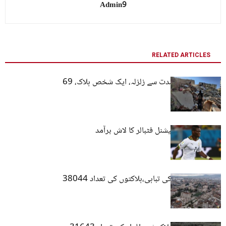
Admin9
RELATED ARTICLES
ترکیہ: 5،6 کی شدت سے زلزلہ، ایک شخص ہلاک، 69
زخمی
ترکیہ زلزلہ، انٹرنیشنل فٹبالر کا لاش برآمد
ترکیہ میں زلزلے کی تباہی،ہلاکتوں کی تعداد 38044
ہو گئی