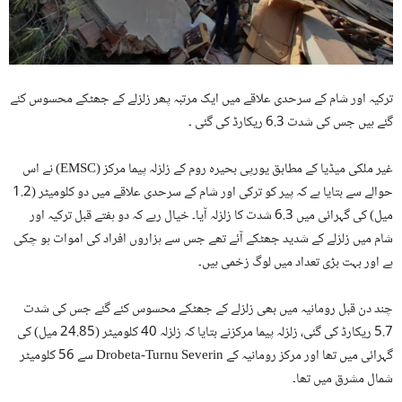
ترکیہ اور شام کے سرحدی علاقے میں ایک مرتبہ پھر زلزلے کے جھٹکے محسوس کئے
گئے ہیں جس کی شدت 6.3 ریکارڈ کی گئی ۔
غیر ملکی میڈیا کے مطابق یورپی بحیرہ روم کے زلزلہ پیما مرکز (EMSC) نے اس
حوالے سے بتایا ہے کہ پیر کو ترکی اور شام کے سرحدی علاقے میں دو کلومیٹر (1.2
میل) کی گہرائی میں 6.3 شدت کا زلزلہ آیا۔ خیال رہے کہ دو ہفتے قبل ترکیہ اور
شام میں زلزلے کے شدید جھٹکے آئے تھے جس سے ہزاروں افراد کی اموات ہو چکی
ہے اور بہت بڑی تعداد میں لوگ زخمی ہیں۔
چند دن قبل رومانیہ میں بھی زلزلے کے جھٹکے محسوس کئے گئے جس کی شدت
5.7 ریکارڈ کی گئی، زلزلہ پیما مرکزنے بتایا کہ زلزلہ 40 کلومیٹر (24.85 میل) کی
گہرائی میں تھا اور مرکز رومانیہ کے Drobeta-Turnu Severin سے 56 کلومیٹر
شمال مشرق میں تھا۔