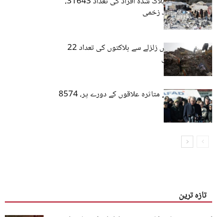
ترکیہ: زلزلے سے ہلاک شدہ افراد کی تعداد 31643،
اسی ہزار سے زائد زخمی
ترکیہ اور شام میں زلزلے سے ہلاکتوں کی تعداد 22
ہزار تک پہنچ گئی
ایردوان زلزلے سے متاثرہ علاقوں کے دورے پر، 8574
ہلاکتیں
تازہ ترین