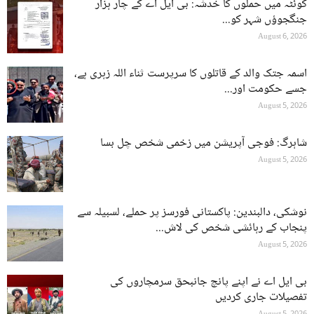
کوئٹہ میں حملوں کا خدشہ: بی ایل اے کے چار ہزار
جنگجوؤں شہر کو...
August 6, 2026
اسمہ جتک والد کے قاتلوں کا سرپرست ثناء اللہ زہری ہے،
جسے حکومت اور...
August 5, 2026
شاہرگ: فوجی آپریشن میں زخمی شخص چل بسا
August 5, 2026
نوشکی، دالبندین: پاکستانی فورسز پر حملے، لسبیلہ سے
پنجاب کے رہائشی شخص کی لاش...
August 5, 2026
بی ایل اے نے اپنے پانچ جانبحق سرمچاروں کی
تفصیلات جاری کردیں