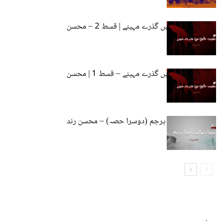
عقوبت خانوں میں گذرے مہینے | قسط 2 – محسن
رند
عقوبت خانوں میں گذرے مہینے – قسط 1 | محسن
رند
میرا خواب، میرا پرچم (دوسرا حصہ) – محسن رند