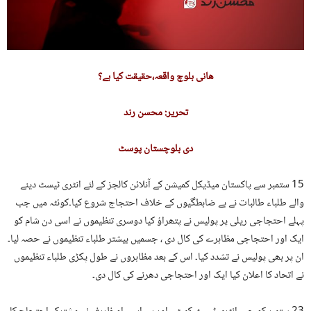
ھانی بلوچ واقعہ،حقیقت کیا ہے؟
تحریر: محسن رند
دی بلوچستان پوسٹ
15 ستمبر سے پاکستان میڈیکل کمیشن کے آنلائن کالجز کے لئے انٹری ٹیسٹ دینے
والے طلباء طالبات نے بے ضابطگیوں کے خلاف احتجاج شروع کیا۔کوئٹہ میں جب
پہلے احتجاجی ریلی پر پولیس نے پتھراؤ کیا دوسری تنظیموں نے اسی دن شام کو
ایک اور احتجاجی مظاہرے کی کال دی ، جسمیں بیشتر طلباء تنظیموں نے حصہ لیا۔
ان پر بھی پولیس نے تشدد کیا۔ اس کے بعد مظاہروں نے طول پکڑی طلباء تنظیموں
نے اتحاد کا اعلان کیا ایک اور احتجاجی دھرنے کی کال دی۔