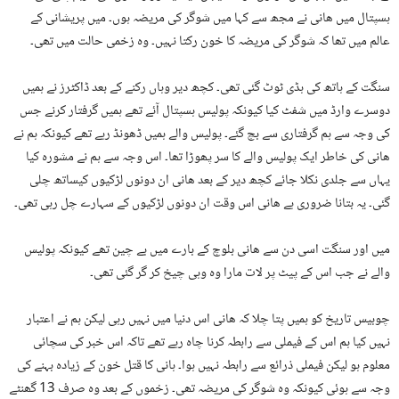
ہسپتال میں ھانی نے مجھ سے کہا میں شوگر کی مریضہ ہوں۔ میں پریشانی کے
عالم میں تھا کہ شوگر کی مریضہ کا خون رکتا نہیں۔ وہ زخمی حالت میں تھی۔
سنگت کے ہاتھ کی ہڈی ٹوٹ گئی تھی۔ کچھ دیر وہاں رکنے کے بعد ڈاکٹرز نے ہمیں
دوسرے وارڈ میں شفٹ کیا کیونکہ پولیس ہسپتال آئے تھے ہمیں گرفتار کرنے جس
کی وجہ سے ہم گرفتاری سے بچ گئے۔ پولیس والے ہمیں ڈھونڈ رہے تھے کیونکہ ہم نے
ھانی کی خاطر ایک پولیس والے کا سر پھوڑا تھا۔ اس وجہ سے ہم نے مشورہ کیا
یہاں سے جلدی نکلا جائے کچھ دیر کے بعد ھانی ان دونوں لڑکیوں کیساتھ چلی
گئی۔ یہ بتانا ضروری ہے ھانی اس وقت ان دونوں لڑکیوں کے سہارے چل رہی تھی۔
میں اور سنگت اسی دن سے ھانی بلوچ کے بارے میں بے چین تھے کیونکہ پولیس
والے نے جب اس کے پیٹ پر لات مارا وہ وہی چیخ کر گر گئی تھی۔
چوبیس تاریخ کو ہمیں پتا چلا کہ ھانی اس دنیا میں نہیں رہی لیکن ہم نے اعتبار
نہیں کیا ہم اس کے فیملی سے رابطہ کرنا چاہ رہے تھے تاکہ اس خبر کی سچائی
معلوم ہو لیکن فیملی ذرائع سے رابطہ نہیں ہوا۔ ہانی کا قتل خون کے زیادہ بہنے کی
وجہ سے ہوئی کیونکہ وہ شوگر کی مریضہ تھی۔ زخموں کے بعد وہ صرف 13 گھنٹے