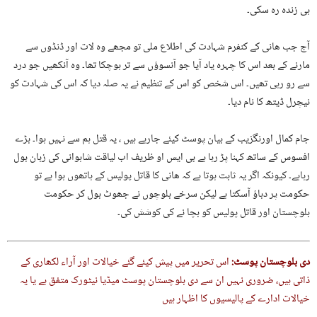
ہی زندہ رہ سکی۔
آج جب ھانی کے کنفرم شہادت کی اطلاع ملی تو مجھے وہ لات اور ڈنڈوں سے
مارنے کے بعد اس کا چہرہ یاد آیا جو آنسوؤں سے تر ہوچکا تھا۔ وہ آنکھیں جو درد
سے رو رہی تھیں۔ اس شخص کو اس کے تنظیم نے یہ صلہ دیا کہ اس کی شہادت کو
نیچرل ڈیتھ کا نام دیا۔
جام کمال اورنگزیب کے بیان پوسٹ کیئے جارہے ہیں ، یہ قتل ہم سے نہیں ہوا۔ بڑے
افسوس کے ساتھ کہنا پڑ رہا ہے بی ایس او ظریف اب لیاقت شاہوانی کی زبان بول
رہاہے۔ کیونکہ اگر یہ ثابت ہوتا ہے کہ ھانی کا قاتل پولیس کے ہاتھوں ہوا ہے تو
حکومت پر دباؤ آسکتا ہے لیکن سرخے بلوچوں نے جھوٹ بول کر حکومت
بلوچستان اور قاتل پولیس کو بچا نے کی کوشش کی۔
دی بلوچستان پوسٹ:
اس تحریر میں پیش کیئے گئے خیالات اور آراء لکھاری کے
ذاتی ہیں، ضروری نہیں ان سے دی بلوچستان پوسٹ میڈیا نیٹورک متفق ہے یا یہ
خیالات ادارے کے پالیسیوں کا اظہار ہیں