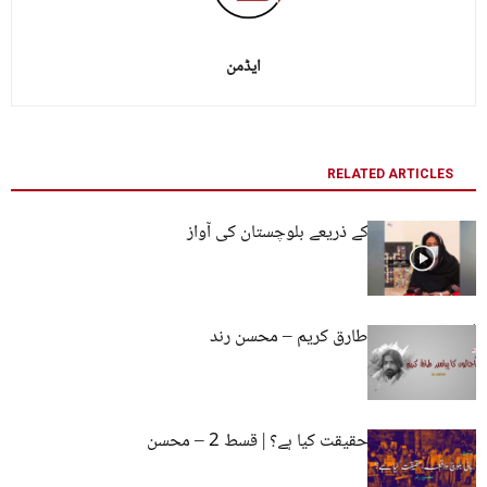
ایڈمن
RELATED ARTICLES
حانی بلوچ: آرٹ کے ذریعے بلوچستان کی آواز
اُجالوں کا پیامبر طارق کریم – محسن رند
ہانی بلوچ واقعہ،حقیقت کیا ہے؟ | قسط 2 – محسن
رند