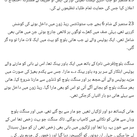
23 ستمبر کو جب انٹری ٹیسٹ کمیٹی اور بی ایس او ظریف نے مشترکہ احتجاج کا
اعلان کیا جس کی حمایت تمام طلباء تنظیموں نے کی۔
23 ستمبر کے شام 6 بجے جب سٹوڈنٹس ریڈ زون میں داخل ہونے کی کوشش
کررہے تھے، پہلی صف میں کھڑے لوگوں پر لاٹھی چارج ہوئی جن میں ھانی بھی
شامل تھی۔ ایک پولیس والے نے جب ھانی بلوچ کو پیٹ میں ایک لات مارا تو وہ گر
گئی۔
سنگت بلوچ(فرضی نام) کے ہاتھ میں ایک پاور بینک تھا، اس نے ہانی کو مارنے والے
پولیس اہلکار کے سر پر وہ پاور بینک دے مارا۔ جس سے یکدم بھیڑ کی صورت میں
مزید پولیس والے آئے۔مجھ پر اور سنگت بلوچ کو ڈنڈوں سے مارنا شروع کیا، ھانی
پھر سنگت بلوچ کو بچانے آگے آئی تو اس کو بھی مارا گیا۔ ریڈ زون میں داخل ہونے
سے پہلے ھانی دو بار الٹیاں کرچکی تھی۔
ھانی کیساتھ دو اور لڑکیاں تھیں جو مار سے بچ گئے تھے۔ میں اور سنگت بلوچ
وہاں سے ھانی کو نکالنے میں کامیاب ہوگئے۔ تاکہ سنگت جو بہت زخمی تھا اس کے
سر سے خون بہہ رہا تھا اور لڑکیوں میں ہانی بھی زخمی تھی ان کو سول ہسپتال
لے جا سکیں۔ جہاں ان دونوں کو آکسیجن دیا گیا اور زخموں کی مرہم پٹی کی۔