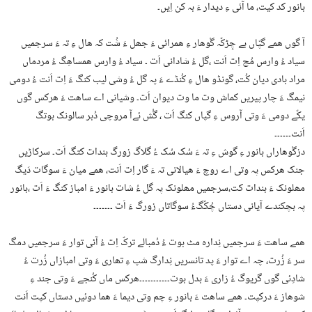
بانور کد کیت، ما آئی ءِ دیدار ءَ بہ کن اِیں۔
آ گوں ھمے گپّاں بے چِڑکّہ گْوھار ءِ ھمرائی ءَ جھل ءَ شُت کہ ھال ءِ تہ ءَ سرجمیں
سیاد ءُ وارس مُچ اِت اَنت ،گل ءُ شادانی اَت ۔ سیاد ءُ وارس ھمساھِگ ءُ مردماں
مراد بادی دیان کُت، گونڈو ھال ءِ کُنڈے ءَ پہ گل ءُ وشی لیب کنگ ءَ اِت اَنت ءُ دومی
نیمگ ءَ چار پیریں کماش وت ما وت دیوان اَت۔ وشیانی اے ساھت ءَ ھرکس گوں
یکّے دومی ءَ وتی آروس ءِ گپاں کنگ اَت ، گُش ئےآ مروچی دُبر سالونک بوتگ
اَنت۔۔۔۔۔۔
دزگْوھاراں بانور ءِ گوش ءِ تہ ءَ سُک سُک ءُ گلاگ زورگ بندات کتگ اَت۔ سرکاڑیں
جنک ھرکس پہ وتی اے روچ ءَ ھیالانی تہ ءَ گار اِت اَنت، ھمے میان ءَ سوگات دَیگ
مھلونک ءَ بندات کت،سرجمیں مھلونک پہ گل ءُ شات بانور ءَ امباز کنگ ءَ اَت ،بانور
پہ بچکندے آیانی دستاں چُکّگءُ سوگاتاں زورگ ءَ اَت ۔۔۔۔۔۔۔
ھمے ساھت ءَ سرجمیں نِدارہ مٹ بوت ءُ دُمبالے ترکّ اِت ءُ آئی توار ءَ سرجمیں دمگ
سر ءَ زُرت، چہ اے توار ءَ پد تانسریں نِدارگ شپ ءِ تھاری ءَ وتی امبازاں زُرت ءُ
شادِئی گوں گریوگ ءُ زاری ءَ بدل بوت۔۔۔۔۔۔۔۔۔۔۔ھرکس ماں کُنجے ءَ وتی جند ءِ
شوھاز ءَ درکپت۔ ھمے ساھت ءَ بانور ءِ چم وتی دیما ءَ ھما دوئیں دستاں کپت اَنت