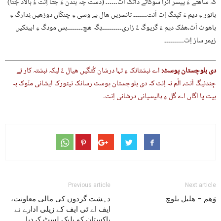
کہ ساھتے ءَ پیسر آئرا سوگاتے داتگ اَت۔۔۔۔۔۔ (دست چہ بندن ءَ جتا اِنت ءُ بالاد جُتا)
بانور ءِ دیم ءَ کپتگ اِت اَنت۔۔۔۔۔۔۔ تانسریں ھال بے وسی ءِ چنکّاں دوزھیں نِدارگ ءِ
باھوٹ اَت،ھمُک دیم ءَ گریوگ ءُ زاری۔۔۔۔۔۔۔۔۔۔دِگہ ھچ۔۔۔۔۔۔۔۔بس مودگ ءِ ابیتکیں
زیمر ساز اِت۔۔۔۔۔۔۔۔۔۔
دی بلوچستان پوسٹ:
اے نبشتانک ءِ تہا درشان کُتگیں ھیال ءُ لیکہ نبشتہ کار ئے
جِندئیگ اَنت، الّم نہ اِنت کہ دی بلوچستان پوسٹ رسانک نیٹورک ایشانی منّوک بہ
بیت یا اگاں اے گل ءِ پالیسیانی درشانی اِنت۔
Previous article
Next article
وَھم – ھلیل بلوچ
دہشت گردوں کی مالی معاونت،
ایف اے ٹی ایف کے زیلی ادارے نے
پاکستان کو بلیک لسٹ کردیا