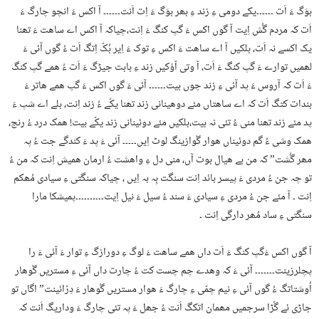
بوَگ ءَ اَت ۔۔۔۔۔۔یکے دومی ءِ زند ءِ بھر بوَگ ءَ اِت اَنت۔۔۔۔۔۔ آ اکس ءَ انچو چارگ ءَ
اَت کہ مردم گُش اِیت آ گوں اکس ءَ گپ کنگ ءَ اِنت،چیاکہ آ اکس اے ساھت ءَ تھنا
یک اکسے نہ اَت، بلکیں آ اے ساھت ءَ اکس ءِ توک ءَ اِیر بُکّ اِتگ اَت ءُ گوں آئی ءَ
لھمیں توارے ءَ گپ کنگ ءَ اَت، آ وتی آؤکیں زند ءِ بابت جیڑگ ءَ اَت ءُ ھمے گپ کنگ
ءَ اَت کہ آروس ءَ پد آئی ءِ زند چوں بیت۔۔۔۔۔۔ آئی ءَ گوں اکس ءَ گپ ھمے ھاتر ءَ
بندات کتگ اَت کہ اے ساھتاں مئے دوھینانی زند تھنا یکّے ءُ زند اِنت، بلے اے شپ ءَ
پد مئے زند تھنا منی ءُ تئی نہ بیت،بلکیں مئے دوئینانی زند یکّے بیت! ھمک درد ءُ رنج،
ھمک وشی ءُ گم دوئیناں ھوار گْوازینگ لوٹ اِیں۔۔۔۔۔ آئی ءَ پد ءَ کندگے جت ءُ پہ
مھر گُشت” کہ من بے ھیال بوت آں، منی دل ءِ واھشت ءُ ارمان ھمیش اِنت کہ من ءُ
تو چہ جن ءُ مردی ءَ پیسر بائد اِنت سنگت بِہ بہ اِیں ، چیاکہ سنگتی ءِ سیادی مُھکم
اِنت ۔ آ مئے جن ءُ مردی ءِ سیادی ءَ سند ءُ سیل ءَ نیل اِیت۔۔۔۔۔۔۔۔۔۔پمیشکا مارا
سنگتی ءِ ساد مُھر دارگی اِنت ۔
آ گوں اکس ءَگپ کنگ ءَ اَت داں ھمے ساھت ءَ لوگ ءِ دورازگ ءِ توار ءَ آئی ءَ را
پچلرزینت۔۔۔۔۔۔۔ آئی ءَ کہ وھدے چم چست کت ءُ چارت داں آئی ءِ مستریں گْوھار
اُوشتاتگ ءُ گوں آئی ءِ نیم چمّی ءِ چارگ ءَ ھوار مستریں گْوھار ءَ دِرّائینت” اگاں تو
جاڑی ئے گّڑا سرجمیں مھمان اتکگ اَنت ءُ جھل ءَ پہ تئی چارگ ءَ وداریگ اَنت کہ