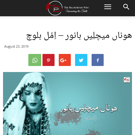
ھوناں میچلِیں بانور – اِمُل بلوچ
August 23, 2019