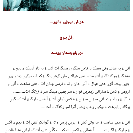
ھوناں میچلِیں بانور۔۔۔
اِمُل بلوچ
دی بلوچستان پوسٹ
آئی ءَ پہ شانے وتی مِسک درنزیں ملگور رستگ اِت اَنت ءُ پہ ناز آدینک ءِ دیم ءَ
نشتگ ءُ بچکندگ ءَ اَت، مدام ھمے ھیالاں مان گیش اِتگ ءَ کہ اے نوکیں زند باریں
چوں بیت۔ گوں ھمے ھیال ءَ آئی جان ءِ تہ ءَ ترسے ودان اَت ۔ ھمے ساھت ءَ آئی ءِ
آروس ءِ ڈُھل ءُ سازانی زیمریں توار ءَ سرجمیں میتگ سر ءَ زرتگ اَت۔۔۔۔۔۔۔۔۔۔
دیگر ءَ رولہ ءِ زیبائی میزان میزان ءَ ھَلاس بُوَان اَت ءُ آ ھمے مارگ ءَ اَت کہ گوں
بیگاہ ءِ اِیرھت ءَ نوکیں زند ءِ وشی آئرا امباز کنگ ءَ اَنت۔۔۔۔
آئی ءَ ھمے ساھت ءَ چہ وتی کش ءَ ایریں پَرس ءِ تہ ءَ گوانکو کش اِت ءُ دیم ءِ اکس
ءَ چارگ ءَ لگ اِت۔۔۔۔۔۔۔۔آ ھمائی ءِ اکس اَت کہ اے گُڈّی شپ اَت کہ آیانی تھنا ھَلاس