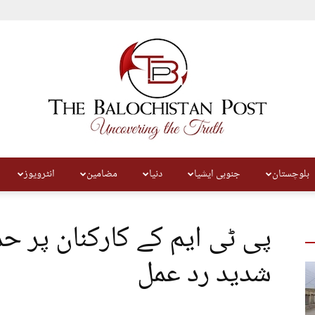
بلوچستان
جنوبی ایشیا
دنیا
مضامین
انٹرویوز
The
پی ٹی ایم کے کارکنان پر حم
شدید رد عمل
Balochistan