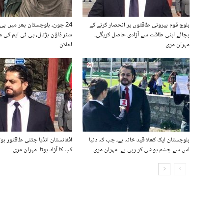
بلوچ قوم بیرونی طاقتوں پر انحصار کرنے کے
24 جون، بلوچستان بھر میں ب
بجائے اپنی طاقت سے آزادی حاصل کریگی۔
شٹر ڈاؤن ہڑتال، پی ٹی ایم کی 
مہران مری
اعلان
بلوچستان ایک کھلا قید خانہ ہے، جب کہ دنیا
افغانستان انڈیا جتنی طاقتور ہوت
اس سے چشم پوشی کر رہی ہے۔ مہران مری
کب کا آزاد ہوتا۔ مہران مری