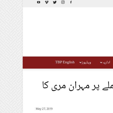
اداریہ
ویڈیوز
TBP English
لے پر مہران مری کا
May 27, 2019