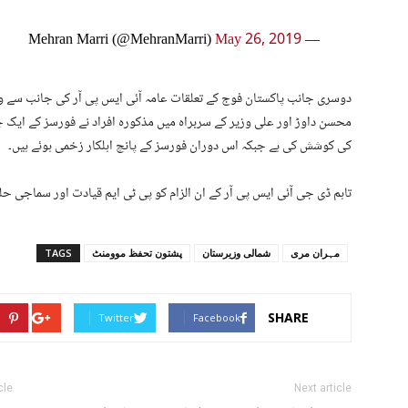
May 26, 2019
— Mehran Marri (@MehranMarri)
دوسری جانب پاکستان فوج کے تعلقات عامہ آئی ایس پی آر کی جانب سے واقعے
محسن داوڑ اور علی وزیر کے سربراہ میں مذکورہ افراد نے فورسز کے ایک 
کی کوشش کی ہے جبکہ اس دوران فورسز کے پانچ اہلکار زخمی ہوئے ہیں۔
تاہم ڈی جی آئی ایس پی آر کے ان الزام کو پی ٹی ایم قیادت اور سماجی ح
مہران مری
شمالی وزیرستان
پشتون تحفظ موومنٹ
TAGS
SHARE
Twitter
Facebook
cle
Next article