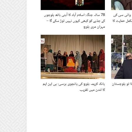
ی وائی سی کی
78 سالہ جنگ: اسلام آباد کا آہنی ہاتھ بلوچوں
مکمل حمایت کا
کے جذبے کو کبھی کیوں نہیں توڑ سکے گا –
مہران مری بلوچ
ا تو بلوچستان
بانک کریمہ بلوچ کی پانچوی برسی: بی این ایم
کا لندن میں تقریب