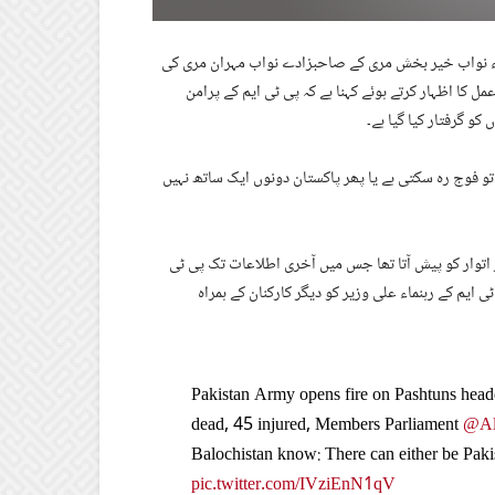
ء نواب خیر بخش مری کے صاحبزادے نواب مہران مری کی
 کا اظہار کرتے ہوئے کہنا ہے کہ پی ٹی ایم کے پرامن
و گرفتار کیا گیا ہے۔
ا تو فوج رہ سکتی ہے یا پھر پاکستان دونوں ایک ساتھ نہیں
ز اتوار کو پیش آتا تھا جس میں آخری اطلاعات تک پی ٹی
 ایم کے رہنماء علی وزیر کو دیگر کارکنان کے ہمراہ
Pakistan Army opens fire on Pashtuns heade
dead, 45 injured, Members Parliament
@Al
Balochistan know: There can either be Paki
pic.twitter.com/IVziEnN1qV