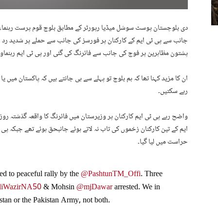
دی بلوچستان پوسٹ سوشل میڈیا رپورٹر کے مطابق بلوچ قوم پرست رہنما
جانب سے پی ٹی ایم کے کارکنان پر فورسز کی جانب سے حملے پر شدید رد عمل
پشتون مظاہرین پر فوج کی جانب سے فائرنگ کی گئی اور پی ٹی ایم رہنماوں ک
ان کا مزید کہنا تھا کہ ہم بلوچ تو پہلے سے ہی جانتے ہیں کہ پاکستان میں ی
رہے سکتیں۔
واضح رہے پی ٹی ایم کارکنان پر وزیرستان میں فائرنگ کا واقعہ گذشتہ رو
ایم کے تین کارکنان زخموں کی تاب نہ لاتے ہوئے جانبحق ہوئے تھے جبکہ پی ٹی
حراست میں لیا گیا۔
d to peaceful rally by the
@PashtunTM_Offi
. Three
iWazirNA50
& Mohsin
@mjDawar
arrested. We in
stan or the Pakistan Army, not both.