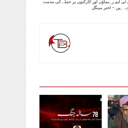
ٹی ایم رہنماؤں اور کارکنوں پر حملے کی مذمت
ے ہیں – اختر مینگل