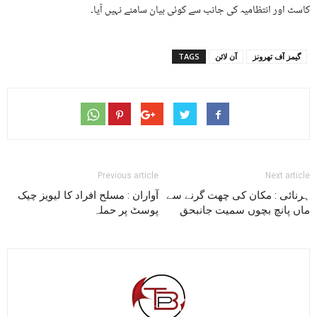
کاسٹ اور انتظامیہ کی جانب سے کوئی بیان سامنے نہیں آیا۔
گیمز آف تھرونز
آن لائن
TAGS
Previous article
Next article
ہرنائی : مکان کی چھت گرنے سے
آواران : مسلح افراد کا لیویز چیک
ماں پانچ بچوں سمیت جانبحق
پوسٹ پر حملہ