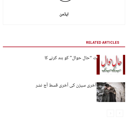
ایڈمن
RELATED ARTICLES
آن لائن ویب سائٹ “حال حوال” کو بند کرنے کا
فیصلہ
گیم آف تھرونز : آخری سیزن کی آخری قسط آج نشر
کی جائے گی