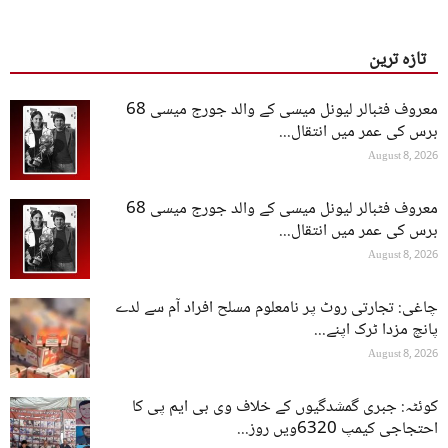
تازہ ترین
معروف فٹبالر لیونل میسی کے والد جورج میسی 68
برس کی عمر میں انتقال...
August 8, 2026
معروف فٹبالر لیونل میسی کے والد جورج میسی 68
برس کی عمر میں انتقال...
August 8, 2026
چاغی: تجارتی روٹ پر نامعلوم مسلح افراد آم سے لدے
پانچ مزدا ٹرک اپنے...
August 8, 2026
کوئٹہ: جبری گمشدگیوں کے خلاف وی بی ایم پی کا
احتجاجی کیمپ 6320ویں روز...