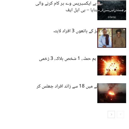
گوادر میں ایسٹ بے ایکسپریس وے پر کام کرنے والی
گاڑیوں کو نشانہ بنایا – بی ایل ایف
بلوچستان : فورسز کے ہاتھوں 3 افراد لاپتہ
گوادر میں دستی بم حملہ، 1 شخص ہلاک، 3 زخمی
حب: ٹریفک حادثے میں 18 سے زائد افراد جھلس کر
جانبحق