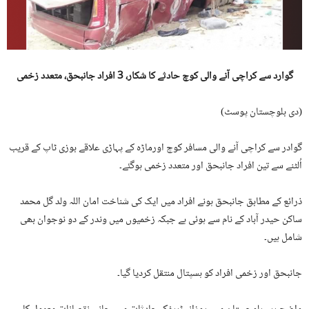
گوارد سے کراچی آنے والی کوچ حادثے کا شکار، 3 افراد جانبحق، متعدد زخمی
(دی بلوچستان پوسٹ)
گوادر سے کراچی آنے والی مسافر کوچ اورماڑہ کے پہاڑی علاقے بوزی ٹاپ کے قریب
اُلٹنے سے تین افراد جانبحق اور متعدد زخمی ہوگئے۔
ذرائع کے مطابق جانبحق ہونے افراد میں ایک کی شناخت امان اللہ ولد گل محمد
ساکن حیدر آباد کے نام سے ہوئی ہے جبکہ زخمیوں میں وندر کے دو نوجوان بھی
شامل ہیں۔
جانبحق اور زخمی افراد کو ہسپتال منتقل کردیا گیا۔