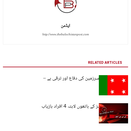
ایڈمن
http://www.thebalochistanpost.com
RELATED ARTICLES
ہمارا محور بلوچ سرزمین کی دفاع اور ترقی ہے –
نیشنل پارٹی
بلوچستان : فورسز کے ہاتھوں لاپتہ 4 افراد بازیاب