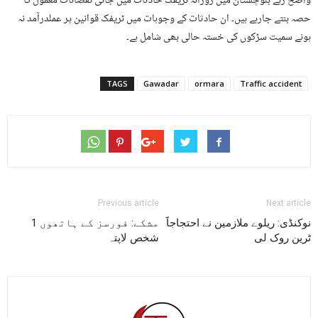
واضح رہے بلوچستان میں روزانہ ٹریفک حادثات میں جانی نقصانات معمول کا
حصہ بنتے جارہے ہیں۔ ان حادثات کے وجوہات میں ٹریفک قوانین پر عملدرآمد نہ
ہونے سمیت سڑکوں کی خستہ حالی بھی شامل ہے۔
TAGS
Gawadar
ormara
Traffic accident
Previous article
Next article
نوکنڈی: ریلوے ملازمین نے احتجاجاََ
مشکے: فورسز کے ہاتھوں 1
ٹرین روک لی
شخص لاپتہ