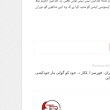
ور شدہ جرابیں نہیں پہنی ہوئی تھیں۔ یہ جرابین انگریز ٹیم
سوسی ایشن کو متنبہ کیا ہے کہ وہ اپنے شائقین کو دوران
Previous arti
ان : فورسز اہلکار نے خود کو گولی مار خودکشی
لی