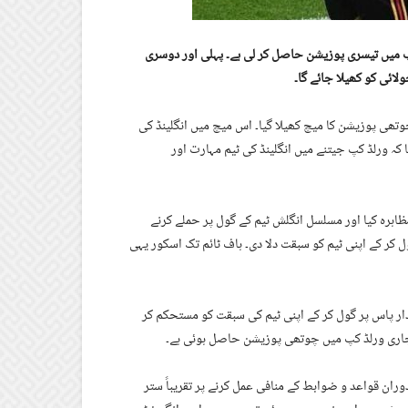
پ میں تیسری پوزیشن حاصل کر لی ہے۔ پہلی اور دوسری
ولائی کو کھیلا جائے گا۔
ھی پوزیشن کا میچ کھیلا گیا۔ اس میچ میں انگلینڈ کی
 کہ ورلڈ کپ جیتنے میں انگلینڈ کی ٹیم مہارت اور
اہرہ کیا اور مسلسل انگلش ٹیم کے گول پر حملے کرنے
 کر کے اپنی ٹیم کو سبقت دلا دی۔ ہاف ٹائم تک اسکور یہی
ار پاس پر گول کر کے اپنی ٹیم کی سبقت کو مستحکم کر
کو جاری ورلڈ کپ میں چوتھی پوزیشن حاصل ہوئی ہے۔
ران قواعد و ضوابط کے منافی عمل کرنے پر تقریباً ستر