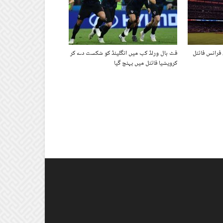
فرانس فائنل
فٹ بال ورلڈ کپ میں انگلینڈ کو شکست دے کر
کرویشیا فائنل میں پہنچ گیا