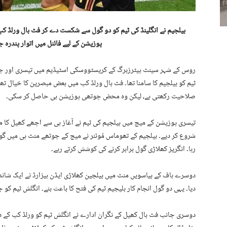
بیلجیم نے انگلینڈ کی ٹیم کو دو گول سے شکست دے کر فٹ بال ورلڈ ک
پوزیشن کے لیے فائنل میں اتوار پندرہ ج
روس کے شہر سینٹ پیٹرزبرگ کے کریسٹووسکی اسٹیڈیم میں تیسری اور چوت
ٹیم کو بیلجیم کا سامنا تھا۔ فٹ بال ورلڈ کپ میں بعض مبصرین کا خیال تھا
صلاحیت رکھتی ہے، لیکن وہ محض چوتھی پوزیشن ہی حاصل کر سکی۔
تیسری پوزیشن کے میچ میں بیلجیم کی ٹیم نے آغاز ہی سے اچھے کھیل کا مظ
شروع کر دیے۔ بیلجیم کے تھوماس مُوئنر نے میچ کے چوتھے منٹ ہی میں گول
رہا۔ انگریز کھلاڑی گول برابر کرنے کی کوشش کرتے رہے۔
دوسرے ہاف کے بیاسویں منٹ میں بیلجین کھلاڑی ایڈن ہیزارڈ نے ایک شاند
دیا۔ یہی دو گول انجام کار بلیجیم ٹیم کی فتح کا باعث بنے۔ انگلش ٹیم 
دوسری جانب فٹ بال کھیل کے نگران ادارے نے انگلش ٹیم کو ورلڈ کپ کے دو