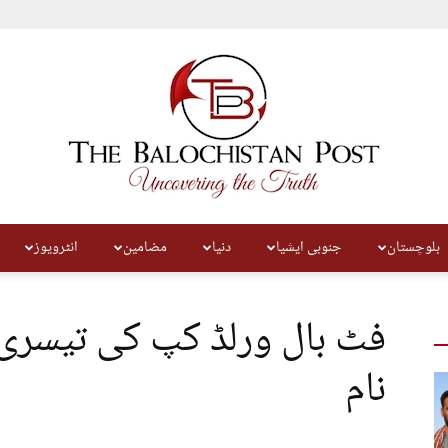
بلوچستان
جنوبی ایشیا
دنیا
مضامین
انٹرویوز
The
فٹ بال ورلڈ کپ کی تیسری
نام
Balochistan