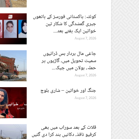
کوئٹہ: پاکستانی فورسز کے ہاتھوں
جبری گمشدگی کا شکار تین
خواتین ایک ہفتے بعد...
August 7, 2026
چاغی مال بردار بس ڈرائیوں
سمیت تحویل میں، گاڑیوں پر
حملہ، بولان میں چیک...
August 7, 2026
جنگ اور خواتین – شاری بلوچ
August 7, 2026
قلات کے بعد سوراب میں بھی
کرفیو نافذ، دکانیں بند کرا دی گئیں