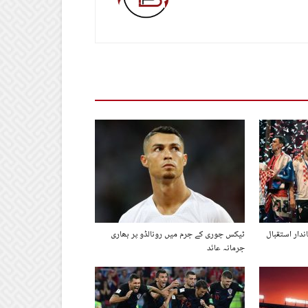
ندار استقبال
ٹیکس چوری کے جرم میں رونالڈو پر بھاری
جرمانہ عائد