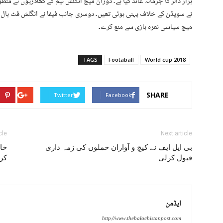
ہزار ڈالر کا جرمانہ عائد کیا ہے۔ دوران میچ انگلش ٹیم کے کھلاڑیوں نے منظ
نے سویڈن کے خلاف پہنی ہوئی تھیں۔ دوسری جانب فیفا نے انگلش فٹ بال ای
میچ سیاسی نعرہ بازی سے منع کرے۔
TAGS
Footaball
World cup 2018
SHARE
Twitter
Facebook
cle
Next article
بی ایل ایف نے کیچ و آواران حملوں کی زمہ داری
خار
قبول کرلی
کر
ایڈمن
http://www.thebalochistanpost.com