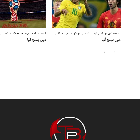
بیلجیئم، برازیل کو 1-2 سے ہراکر سیمی فائنل
فیفا ورلڈکپ:بیلجیم کو شکست، 
میں پہنچ گیا
میں پہنچ گیا