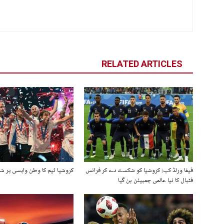
RELATED ARTICLES
فیفا ورلڈ کپ: کروشیا کو شکست دے کر فرانس
کروشیا ٹیم کا وطن واپسی پر شا
فٹبال کا نیا عالمی چمپیئن بن گیا