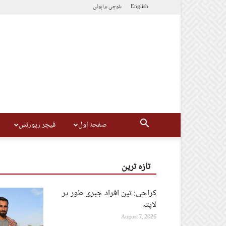
English
بلوچی
براہوئی
صفحۂ اول
فیچر رپورٹس
تازہ ترین
کراچی: تین افراد جبری طور پر
لاپتہ
August 7, 2026