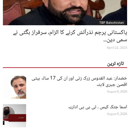
TBP Balochistan
پاکستانی پرچم نذرآتش کرنے کا الزام، سرفراز بگٹی نے
سمی دین...
April 22, 2025
تازہ ترین
خضدار: عبد القدوس زرک زئی اور ان کی 17 سالہ بیٹی
اقصیٰ جبری لاپتہ
August 9, 2026
اسما جتک کیس ۔ ٹی بی پی اداریہ
August 9, 2026