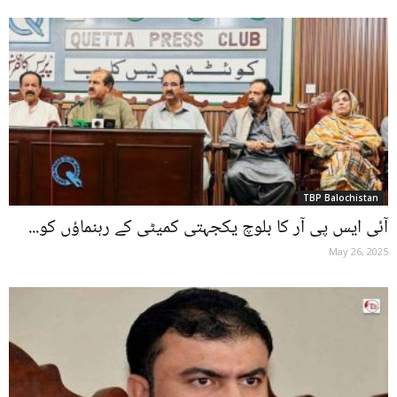
TBP Balochistan
آئی ایس پی آر کا بلوچ یکجہتی کمیٹی کے رہنماؤں کو...
May 26, 2025